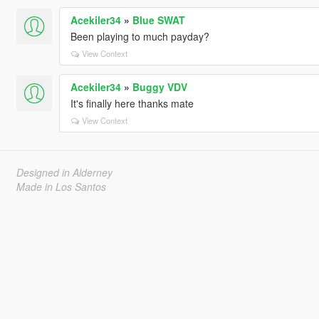
Acekiler34
»
Blue SWAT
Been playing to much payday?
View Context
Acekiler34
»
Buggy VDV
It's finally here thanks mate
View Context
Designed in Alderney
Made in Los Santos