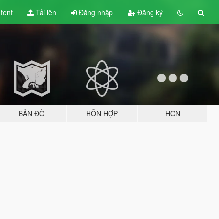
tent
Tải lên
Đăng nhập
Đăng ký
BẢN ĐỒ
HỖN HỢP
HƠN