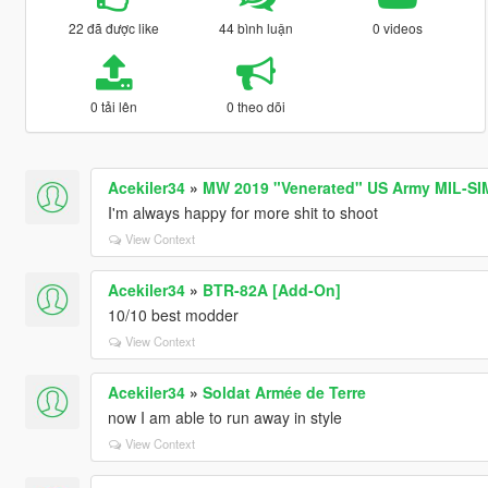
22 đã được like
44 bình luận
0 videos
0 tải lên
0 theo dõi
Acekiler34
»
MW 2019 "Venerated" US Army MIL-SI
I'm always happy for more shit to shoot
View Context
Acekiler34
»
BTR-82A [Add-On]
10/10 best modder
View Context
Acekiler34
»
Soldat Armée de Terre
now I am able to run away in style
View Context