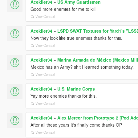
Acekiler34
»
US Army Guardsmen
Good more enemies for me to kill
View Context
Acekiler34
»
LSPD SWAT Textures for Yard1's "LSS
Now they look like true enemies thanks for this.
View Context
Acekiler34
»
Marina Armada de México (Mexico Mili
Mexico has an Army? shit I learned something today.
View Context
Acekiler34
»
U.S. Marine Corps
Yay more enemies thanks for this.
View Context
Acekiler34
»
Alex Mercer from Prototype 2 [Ped Ad
After all these years It's finally come thanks OP.
View Context