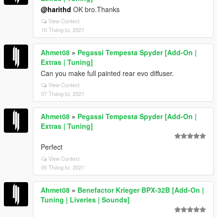
@harithd
OK bro.Thanks
View Context
10 Tháng tư, 2021
Ahmet08
»
Pegassi Tempesta Spyder [Add-On |
Extras | Tuning]
Can you make full painted rear evo diffuser.
View Context
07 Tháng tư, 2021
Ahmet08
»
Pegassi Tempesta Spyder [Add-On |
Extras | Tuning]
Perfect
View Context
05 Tháng tư, 2021
Ahmet08
»
Benefactor Krieger BPX-32B [Add-On |
Tuning | Liveries | Sounds]