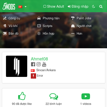
Show Adult
Đăng nhập
Công cụ
Phương tiện
Paint Jobs
Vũ khí
Scripts
Người chơi
Bản đồ
Hỗn hợp
Hơn
Ahmet08
Sincan/Ankara
90 đã được like
22 bình luận
1 videos