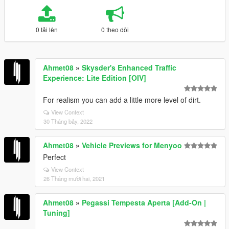
0 tải lên
0 theo dõi
Ahmet08
»
Skysder's Enhanced Traffic
Experience: Lite Edition [OIV]
For realism you can add a little more level of dirt.
View Context
30 Tháng bảy, 2022
Ahmet08
»
Vehicle Previews for Menyoo
Perfect
View Context
26 Tháng mười hai, 2021
Ahmet08
»
Pegassi Tempesta Aperta [Add-On |
Tuning]