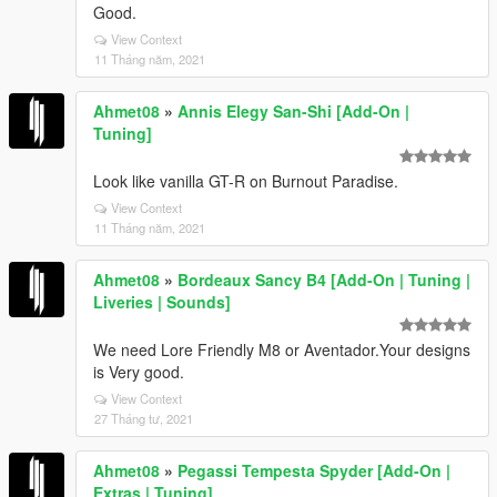
Good.
View Context
11 Tháng năm, 2021
Ahmet08
»
Annis Elegy San-Shi [Add-On |
Tuning]
Look like vanilla GT-R on Burnout Paradise.
View Context
11 Tháng năm, 2021
Ahmet08
»
Bordeaux Sancy B4 [Add-On | Tuning |
Liveries | Sounds]
We need Lore Friendly M8 or Aventador.Your designs
is Very good.
View Context
27 Tháng tư, 2021
Ahmet08
»
Pegassi Tempesta Spyder [Add-On |
Extras | Tuning]