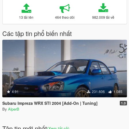
13 tải lên
464 theo dõi
982.009 tải về
Các tập tin phổ biến nhất
4.91
231.606
1.085
Subaru Impreza WRX STI 2004 [Add-On | Tuning]
1.0
By
AlperB
Tập tin mới nhất
(Xem tất cả)