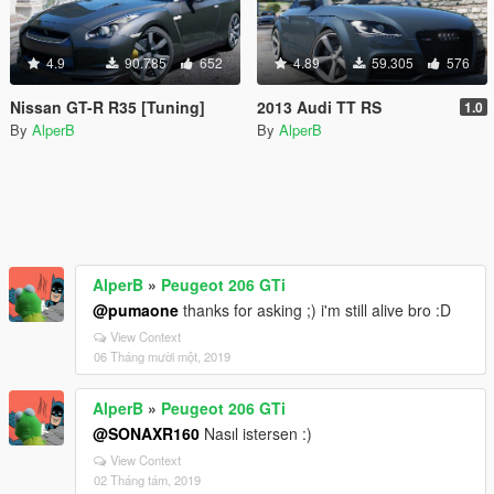
4.9
90.785
652
4.89
59.305
576
Nissan GT-R R35 [Tuning]
2013 Audi TT RS
1.0
By
AlperB
By
AlperB
AlperB
»
Peugeot 206 GTi
@pumaone
thanks for asking ;) i'm still alive bro :D
View Context
06 Tháng mười một, 2019
AlperB
»
Peugeot 206 GTi
@SONAXR160
Nasıl istersen :)
View Context
02 Tháng tám, 2019