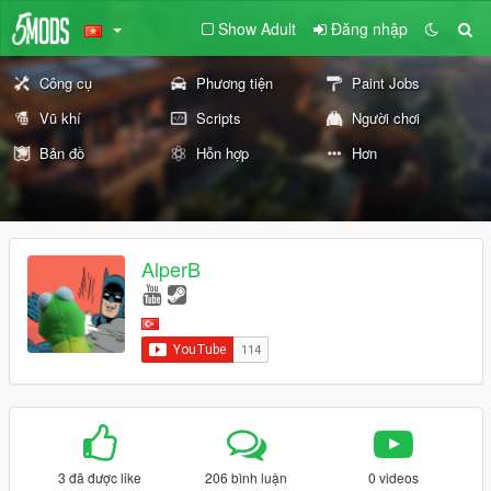
Show Adult
Đăng nhập
Công cụ
Phương tiện
Paint Jobs
Vũ khí
Scripts
Người chơi
Bản đồ
Hỗn hợp
Hơn
AlperB
3 đã được like
206 bình luận
0 videos