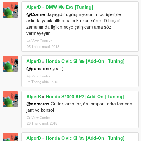
AlperB
»
BMW M6 E63 [Tuning]
@Corine
Bayağıdır uğraşmıyorum mod işleriyle
aslında yapılabilir ama çok uzun sürer :D boş bi
zamanımda ilgilenmeye çalışıcam ama söz
vermeyeyim
View Context
05 Tháng mười, 2018
AlperB
»
Honda Civic Si '99 [Add-On | Tuning]
@pumaone
yea :)
View Context
24 Tháng chín, 2018
AlperB
»
Honda S2000 AP2 [Add-On | Tuning]
@nomercy
Ön far, arka far, ön tampon, arka tampon,
jant ve konsol
View Context
26 Tháng một, 2018
AlperB
»
Honda Civic Si '99 [Add-On | Tuning]