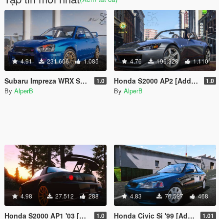
4.91
231.606
1.085
4.76
196.328
1.110
Subaru Impreza WRX STI 2004 [Add-On | Tuning]
Honda S2000 AP2 [Add-On | Tuning]
1.0
1.0
By
AlperB
By
AlperB
4.98
27.512
288
4.83
76.527
468
Honda S2000 AP1 '03 [Add-On]
Honda Civic Si '99 [Add-On | Tuning]
1.0
1.01