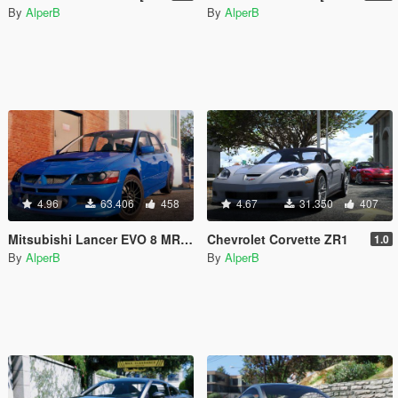
By
AlperB
By
AlperB
4.96
63.406
458
4.67
31.350
407
Mitsubishi Lancer EVO 8 MR [Tuning]
Chevrolet Corvette ZR1
1.0
By
AlperB
By
AlperB