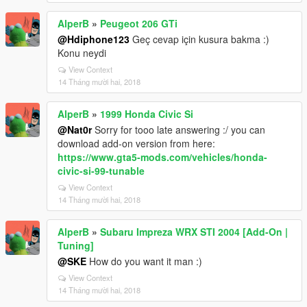
AlperB
»
Peugeot 206 GTi
@Hdiphone123
Geç cevap için kusura bakma :)
Konu neydi
View Context
14 Tháng mười hai, 2018
AlperB
»
1999 Honda Civic Si
@Nat0r
Sorry for tooo late answering :/ you can
download add-on version from here:
https://www.gta5-mods.com/vehicles/honda-
civic-si-99-tunable
View Context
14 Tháng mười hai, 2018
AlperB
»
Subaru Impreza WRX STI 2004 [Add-On |
Tuning]
@SKE
How do you want it man :)
View Context
14 Tháng mười hai, 2018