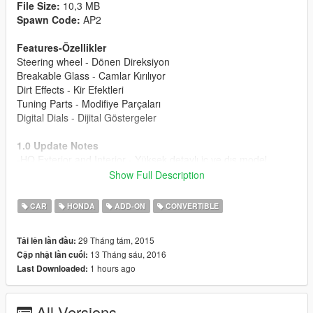
File Size:
10,3 MB
Spawn Code:
AP2
Features-Özellikler
Steering wheel - Dönen Direksiyon
Breakable Glass - Camlar Kırılıyor
Dirt Effects - Kir Efektleri
Tuning Parts - Modifiye Parçaları
Digital Dials - Dijital Göstergeler
1.0 Update Notes
-HQ Exterior and Interior - Yüksek detaylı iç ve dış model
-New Tuning Parts - Yeni Modifiye Parçaları
Show Full Description
If you want to download AP1 version.
CAR
HONDA
ADD-ON
CONVERTIBLE
Eğer AP1 versiyonunu indirmek istiyorsanız.
Honda S2000 AP1 '03 [Add-On]
29 Tháng tám, 2015
Tải lên lần đầu:
13 Tháng sáu, 2016
Cập nhật lần cuối:
1 hours ago
Last Downloaded:
All Versions