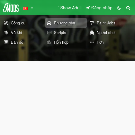
Show Adult
Đăng nhập
Công cụ
Phương tiện
Paint Jobs
Vũ khí
Scripts
Người chơi
Bản đồ
Hỗn hợp
Hơn