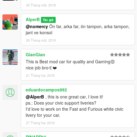
26 Tháng một, 2018
AlperB
Tác giả
@nomercy
Ön far, arka far, ön tampon, arka tampon,
jant ve konsol
26 Tháng một, 2018
GianGian
This is Best mod car for quality and Gaming😍
nice job bro🤙❤️
21 Tháng hai, 2018
eduardocampos992
@AlperB
, this is one great car, I love it!
ps.: Does your civic support liveries?
I'd love to work on the Fast and Furious white civic
livery for your car.
27 Tháng hai, 2018