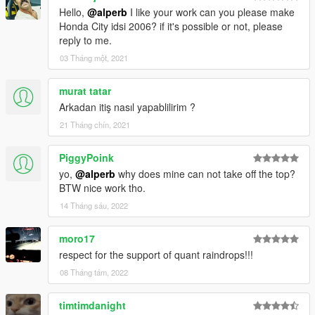
Hello,
@alperb
I like your work can you please make
Honda City idsi 2006? if it's possible or not, please
reply to me.
03 Tháng một, 2021
murat tatar
Arkadan itiş nasıl yapablilirim ?
21 Tháng chín, 2021
PiggyPoink
yo,
@alperb
why does mine can not take off the top?
BTW nice work tho.
14 Tháng sáu, 2022
moro17
respect for the support of quant raindrops!!!
08 Tháng tám, 2022
timtimdanight