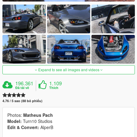
Expand to see all images and videos
196.361
1.109
Đã tải về
Thích
4.76 / 5 sao (88 bỏ phiếu)
Photos:
Matheus Pach
Model:
Turn10 Studios
Edit & Convert:
AlperB