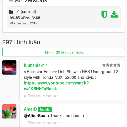
1.0
(current)
196.359 tải về
, 10 MB
29 Tháng tám, 2015
297 Bình luận
Hiển thị 20 bình luận trước
hitmaniak17
⭐Rockstar Editor⭐ Drift Show in NFS Underground 2
style with Honda NSX, S2000 and Civic :
https://www.youtube.com/watch?
v=9KSHHTaRmck
09 Tháng mười một, 2017
AlperB
Tác giả
@AlberSpain
Thanks! no dude :)
11 Tháng mười một, 2017