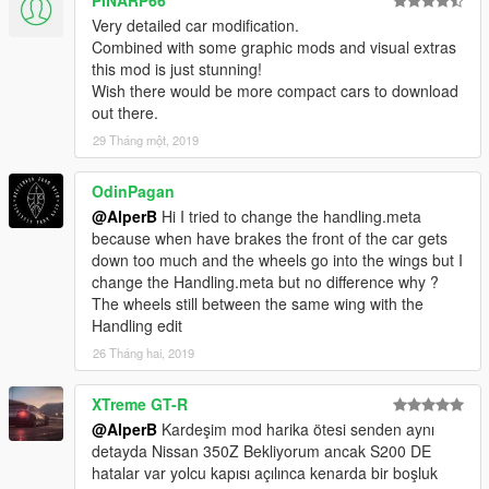
PINARP66
Very detailed car modification.
Combined with some graphic mods and visual extras
this mod is just stunning!
Wish there would be more compact cars to download
out there.
29 Tháng một, 2019
OdinPagan
@AlperB
Hi I tried to change the handling.meta
because when have brakes the front of the car gets
down too much and the wheels go into the wings but I
change the Handling.meta but no difference why ?
The wheels still between the same wing with the
Handling edit
26 Tháng hai, 2019
XTreme GT-R
@AlperB
Kardeşim mod harika ötesi senden aynı
detayda Nissan 350Z Bekliyorum ancak S200 DE
hatalar var yolcu kapısı açılınca kenarda bir boşluk