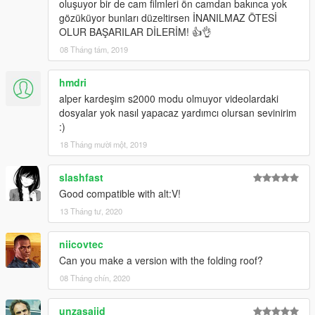
oluşuyor bir de cam filmleri ön camdan bakınca yok
gözüküyor bunları düzeltirsen İNANILMAZ ÖTESİ
OLUR BAŞARILAR DİLERİM! 👍👌
08 Tháng tám, 2019
hmdri
alper kardeşim s2000 modu olmuyor videolardaki
dosyalar yok nasıl yapacaz yardımcı olursan sevinirim
:)
18 Tháng mười một, 2019
slashfast
Good compatible with alt:V!
13 Tháng tư, 2020
niicovtec
Can you make a version with the folding roof?
08 Tháng chín, 2020
unzasajid