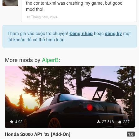
the content.xml was crashing my game, but good
mod tho!
13 Tháng năm, 2024
Tham gia vào cuộc trò chuyện!
Đăng nhập
hoặc
đăng ký
một
tài khoản để có thể bình luận.
More mods by
AlperB
:
4.98
27.518
287
Honda S2000 AP1 '03 [Add-On]
1.0