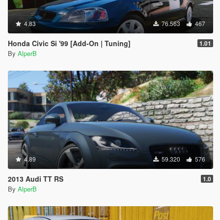
4.83
76.563
467
Honda Civic Si '99 [Add-On | Tuning]
1.01
By
AlperB
4.89
59.320
576
2013 Audi TT RS
1.0
By
AlperB