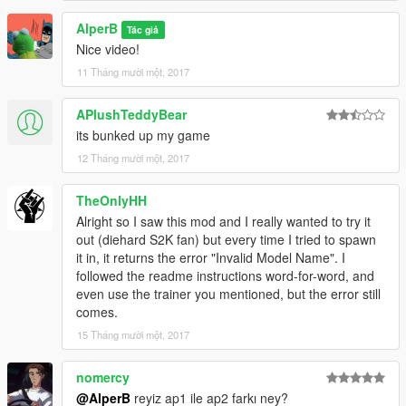
AlperB
Tác giả
Nice video!
11 Tháng mười một, 2017
APlushTeddyBear
its bunked up my game
12 Tháng mười một, 2017
TheOnlyHH
Alright so I saw this mod and I really wanted to try it
out (diehard S2K fan) but every time I tried to spawn
it in, it returns the error "Invalid Model Name". I
followed the readme instructions word-for-word, and
even use the trainer you mentioned, but the error still
comes.
15 Tháng mười một, 2017
nomercy
@AlperB
reyiz ap1 ile ap2 farkı ney?