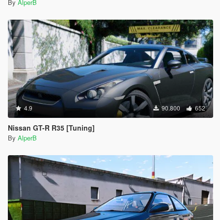
By
AlperB
4.9
90.800
652
Nissan GT-R R35 [Tuning]
By
AlperB