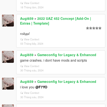
View Context
18 Tháng tám, 2024
Augi659
»
2022 UAZ 452 Concept [Add-On |
Extras | Template]
гойда!
View Context
03 Tháng bảy, 2024
Augi659
»
Gameconfig for Legacy & Enhanced
game crashes. i dont have mods and scripts
View Context
30 Tháng sáu, 2024
Augi659
»
Gameconfig for Legacy & Enhanced
i love you
@F7YO
View Context
30 Tháng sáu, 2024