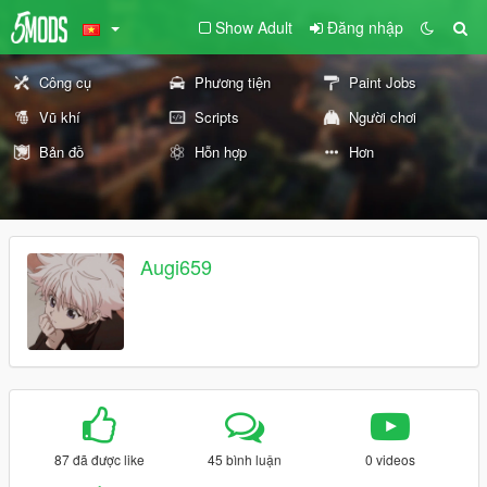
Show Adult
Đăng nhập
Công cụ
Phương tiện
Paint Jobs
Vũ khí
Scripts
Người chơi
Bản đồ
Hỗn hợp
Hơn
Augi659
87 đã được like
45 bình luận
0 videos