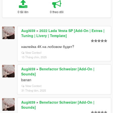
0 tải lên
0 theo dõi
Augi659
»
2022 Lada Vesta SP [Add-On | Extras |
Tuning | Livery | Template]
наклейка 4К на лобовом будет?
View Context
15 Tháng chín, 2025
Augi659
»
Benefactor Schweizer [Add-On |
Sounds]
banan
View Context
31 Tháng tám, 2025
Augi659
»
Benefactor Schweizer [Add-On |
Sounds]