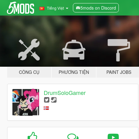
5mods on Discord
Tiếng Việt
CÔNG CỤ
PHƯƠNG TIỆN
PAINT JOBS
DrumSoloGamer