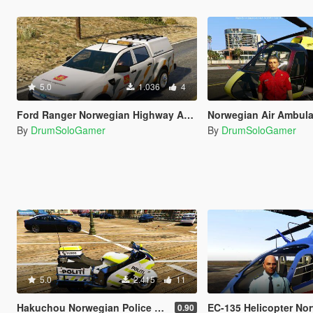
5.0
1.036
4
Ford Ranger Norwegian Highway Authority
Norwegian Air Ambulance + 
By
DrumSoloGamer
By
DrumSoloGamer
5.0
2.415
11
Hakuchou Norwegian Police Bike
EC-135 Helicopter Norwegi
0.90