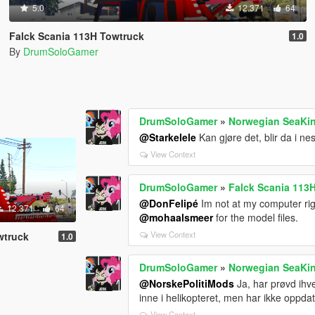
5.0
12.371
64
Falck Scania 113H Towtruck
1.0
By
DrumSoloGamer
DrumSoloGamer
»
Norwegian SeaKin
@Starkelele
Kan gjøre det, blir da i ne
View Context
DrumSoloGamer
»
Falck Scania 113
@DonFelipé
Im not at my computer rig
12.371
64
@mohaalsmeer
for the model files.
View Context
wtruck
1.0
DrumSoloGamer
»
Norwegian SeaKin
@NorskePolitiMods
Ja, har prøvd ihve
inne i helikopteret, men har ikke oppd
View Context