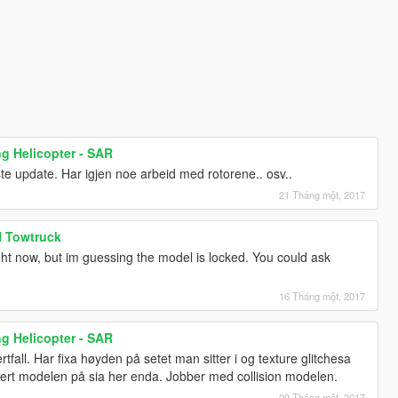
g Helicopter - SAR
ste update. Har igjen noe arbeid med rotorene.. osv..
21 Tháng một, 2017
H Towtruck
ht now, but im guessing the model is locked. You could ask
16 Tháng một, 2017
g Helicopter - SAR
rtfall. Har fixa høyden på setet man sitter i og texture glitchesa
atert modelen på sia her enda. Jobber med collision modelen.
09 Tháng một, 2017