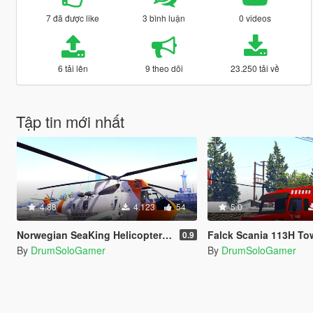
7 đã được like
3 bình luận
0 videos
6 tải lên
9 theo dõi
23.250 tải về
Tập tin mới nhất
4.88
4.123
54
5.0
Norwegian SeaKing Helicopter - SAR
Falck Scania 113H To
0.9
By
DrumSoloGamer
By
DrumSoloGamer