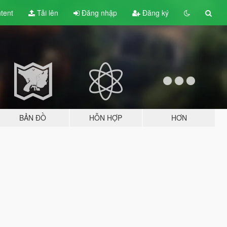
tent
Tải lên
Đăng nhập
Đăng ký
BẢN ĐỒ
HỖN HỢP
HƠN