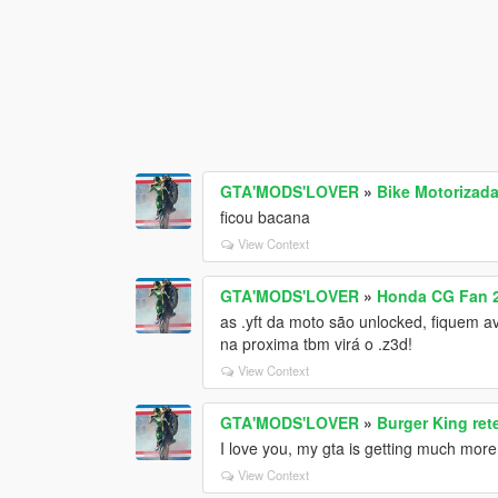
GTA'MODS'LOVER
»
Bike Motorizada
ficou bacana
View Context
GTA'MODS'LOVER
»
Honda CG Fan 2
as .yft da moto são unlocked, fiquem a
na proxima tbm virá o .z3d!
View Context
GTA'MODS'LOVER
»
Burger King ret
I love you, my gta is getting much more
View Context