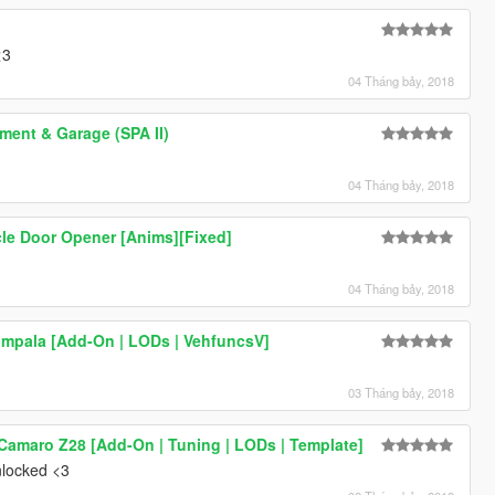
<3
04 Tháng bảy, 2018
ment & Garage (SPA II)
04 Tháng bảy, 2018
cle Door Opener [Anims][Fixed]
04 Tháng bảy, 2018
Impala [Add-On | LODs | VehfuncsV]
03 Tháng bảy, 2018
Camaro Z28 [Add-On | Tuning | LODs | Template]
unlocked <3