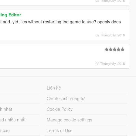
02 Tháng bảy, 2018
ing Editor
t and .ytd files without restarting the game to use? openiv does
02 Tháng bảy, 2018
02 Tháng bảy, 2018
Liên hệ
Chính sách riêng tư
ch nhất
Cookie Policy
ad nhiều nhất
Manage cookie settings
á cao
Terms of Use