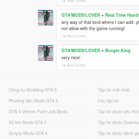
View Context
GTA'MODS'LOVER
»
Real Time Handl
any way of that kind where I can add .yf
not allow with the game running!
View Context
GTA'MODS'LOVER
»
Burger King
very nice!
View Context
Công cụ Modding GTA 5
Tập tin mới nhất
Phương tiện Mods GTA 5
Các tập tin
GTA 5 Vehicle Paint Job Mods
Tập tin được yêu thí
Vũ khí Mods GTA 5
Tập tin được Downlo
Scripts Mods GTA 5
Tập tin được đánh gi