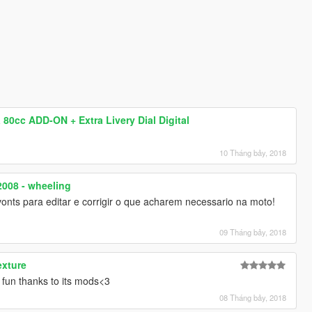
 80cc ADD-ON + Extra Livery Dial Digital
10 Tháng bảy, 2018
008 - wheeling
vonts para editar e corrigir o que acharem necessario na moto!
09 Tháng bảy, 2018
exture
 fun thanks to its mods<3
08 Tháng bảy, 2018