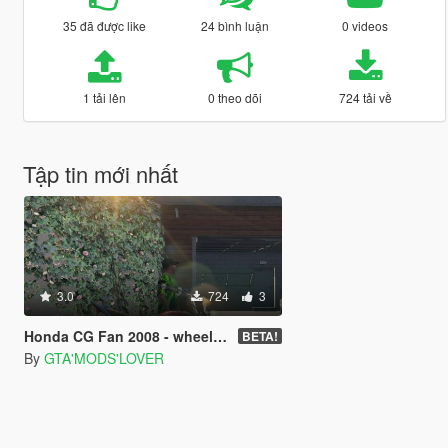
35 đã được like
24 bình luận
0 videos
1 tải lên
0 theo dõi
724 tải về
Tập tin mới nhất
3.0
724
3
Honda CG Fan 2008 - wheeling
BETA!
By
GTA'MODS'LOVER