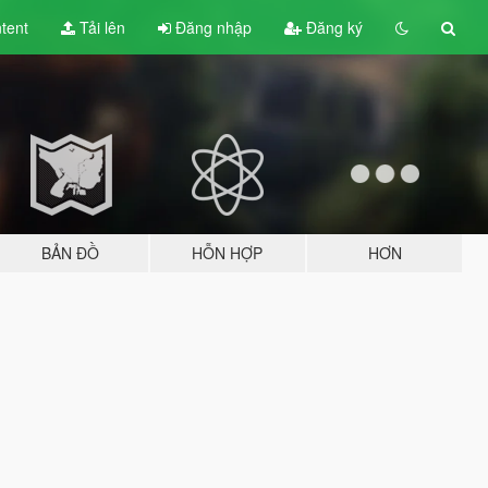
tent
Tải lên
Đăng nhập
Đăng ký
BẢN ĐỒ
HỖN HỢP
HƠN