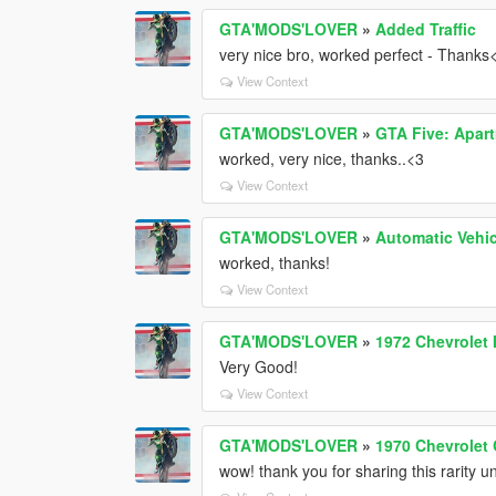
GTA'MODS'LOVER
»
Added Traffic
very nice bro, worked perfect - Thanks
View Context
GTA'MODS'LOVER
»
GTA Five: Apart
worked, very nice, thanks..<3
View Context
GTA'MODS'LOVER
»
Automatic Vehi
worked, thanks!
View Context
GTA'MODS'LOVER
»
1972 Chevrolet 
Very Good!
View Context
GTA'MODS'LOVER
»
1970 Chevrolet 
wow! thank you for sharing this rarity 