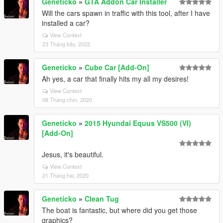
Geneticko
»
GTA Addon Car Installer
Will the cars spawn in traffic with this tool, after I have
installed a car?
View Context
23 Tháng bảy, 2022
Geneticko
»
Cube Car [Add-On]
Ah yes, a car that finally hits my all my desires!
View Context
08 Tháng chín, 2020
Geneticko
»
2015 Hyundai Equus VS500 (VI)
[Add-On]
Jesus, it's beautiful.
View Context
21 Tháng hai, 2020
Geneticko
»
Clean Tug
The boat is fantastic, but where did you get those
graphics?