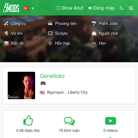
Show Adult
Đăng nhập
Công cụ
Phương tiện
Paint Jobs
Vũ khí
Scripts
Người chơi
Bản đồ
Hỗn hợp
Hơn
Geneticko
Algonquin , Liberty City
0 đã được like
76 bình luận
0 videos