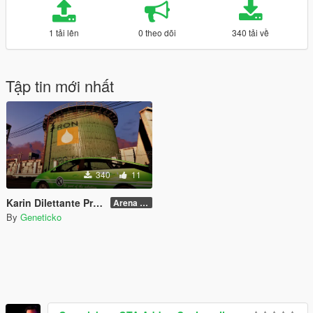
1 tải lên
0 theo dõi
340 tải về
Tập tin mới nhất
340
11
Karin Dilettante Promoter
Arena War Version
By
Geneticko