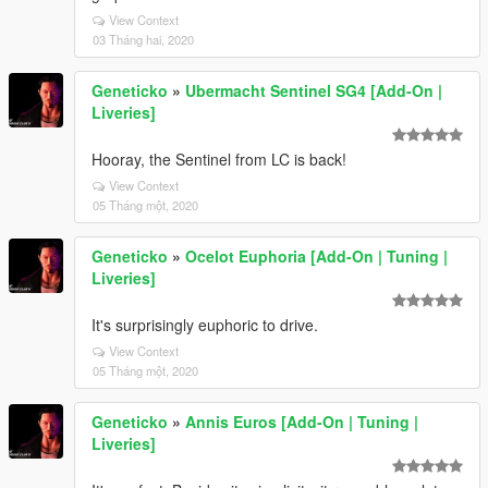
View Context
03 Tháng hai, 2020
Geneticko
»
Ubermacht Sentinel SG4 [Add-On |
Liveries]
Hooray, the Sentinel from LC is back!
View Context
05 Tháng một, 2020
Geneticko
»
Ocelot Euphoria [Add-On | Tuning |
Liveries]
It's surprisingly euphoric to drive.
View Context
05 Tháng một, 2020
Geneticko
»
Annis Euros [Add-On | Tuning |
Liveries]