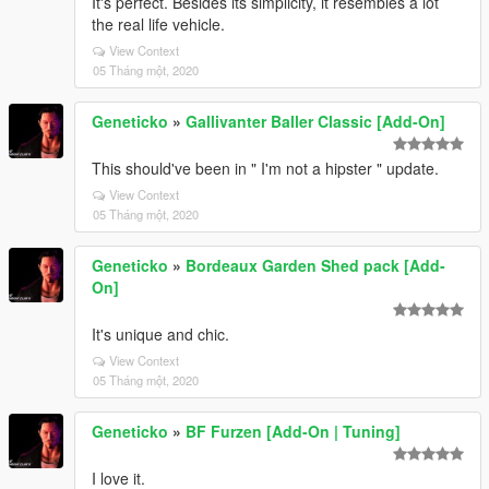
It's perfect. Besides its simplicity, it resembles a lot
the real life vehicle.
View Context
05 Tháng một, 2020
Geneticko
»
Gallivanter Baller Classic [Add-On]
This should've been in " I'm not a hipster " update.
View Context
05 Tháng một, 2020
Geneticko
»
Bordeaux Garden Shed pack [Add-
On]
It's unique and chic.
View Context
05 Tháng một, 2020
Geneticko
»
BF Furzen [Add-On | Tuning]
I love it.