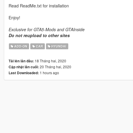
Read ReadMe.txt for installation
Enjoy!
Exclusive for GTA5-Mods and GTAInside
Do not reupload to other sites
ADD-ON
CAR
HYUNDAI
18 Tháng hai, 2020
Tải lên lần đầu:
20 Tháng hai, 2020
Cập nhật lần cuối:
1 hours ago
Last Downloaded: