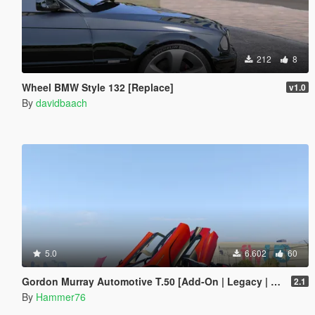
212
8
Wheel BMW Style 132 [Replace]
v1.0
By
davidbaach
5.0
6.602
60
Gordon Murray Automotive T.50 [Add-On | Legacy | Enhanced]
2.1
By
Hammer76