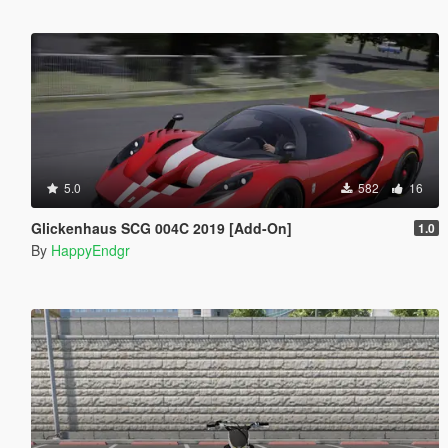
5.0
582
16
Glickenhaus SCG 004C 2019 [Add-On]
1.0
By
HappyEndgr