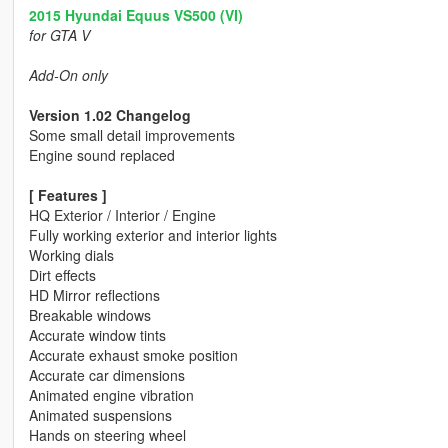
2015 Hyundai Equus VS500 (VI)
for GTA V
Add-On only
Version 1.02 Changelog
Some small detail improvements
Engine sound replaced
[ Features ]
HQ Exterior / Interior / Engine
Fully working exterior and interior lights
Working dials
Dirt effects
HD Mirror reflections
Breakable windows
Accurate window tints
Accurate exhaust smoke position
Accurate car dimensions
Animated engine vibration
Animated suspensions
Hands on steering wheel