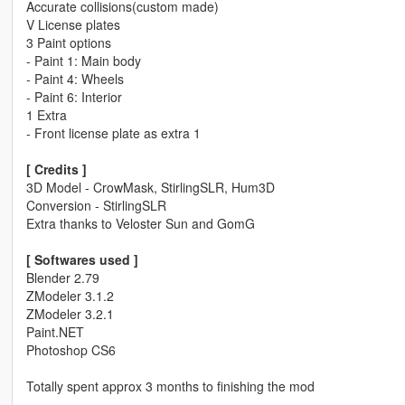
Accurate collisions(custom made)
V License plates
3 Paint options
- Paint 1: Main body
- Paint 4: Wheels
- Paint 6: Interior
1 Extra
- Front license plate as extra 1
[ Credits ]
3D Model - CrowMask, StirlingSLR, Hum3D
Conversion - StirlingSLR
Extra thanks to Veloster Sun and GomG
[ Softwares used ]
Blender 2.79
ZModeler 3.1.2
ZModeler 3.2.1
Paint.NET
Photoshop CS6
Totally spent approx 3 months to finishing the mod