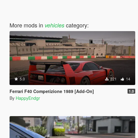
More mods in
category:
vehicles
5.0
221
14
Ferrari F40 Competizione 1989 [Add-On]
1.0
By
HappyEndgr