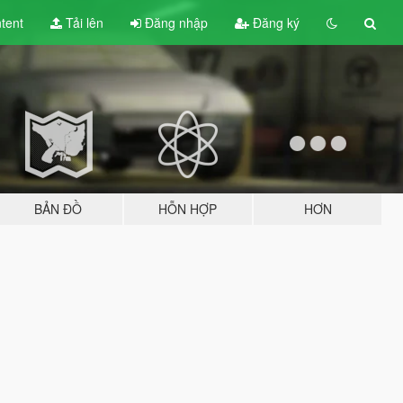
tent
Tải lên
Đăng nhập
Đăng ký
BẢN ĐỒ
HỖN HỢP
HƠN