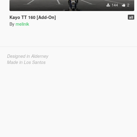
144
2
Kayo TT 160 [Add-On]
all
By
melinik
Designed in Alderney
Made in Los Santos