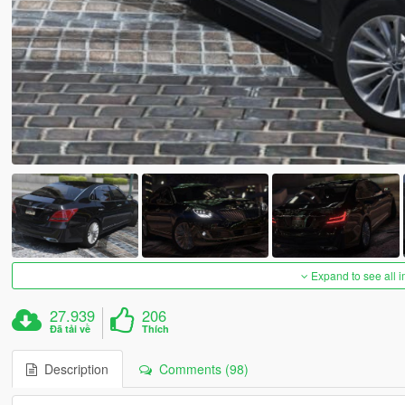
Expand to see all 
27.939
206
Đã tải về
Thích
Description
Comments (98)