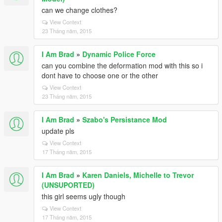
can we change clothes?
View Context
23 Tháng năm, 2015
I Am Brad
»
Dynamic Police Force
can you combine the deformation mod with this so i
dont have to choose one or the other
View Context
23 Tháng năm, 2015
I Am Brad
»
Szabo's Persistance Mod
update pls
View Context
17 Tháng năm, 2015
I Am Brad
»
Karen Daniels, Michelle to Trevor
(UNSUPORTED)
this girl seems ugly though
View Context
17 Tháng năm, 2015