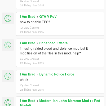
View Context
24 Tháng năm, 2015
I Am Brad
»
GTA V FoV
how to enable TPS?
View Context
24 Tháng năm, 2015
I Am Brad
»
Enhanced Effects
im using raided blood and violence mod but it
modifies on of the files in this mod. help?
View Context
23 Tháng năm, 2015
I Am Brad
»
Dynamic Police Force
oh ok
View Context
23 Tháng năm, 2015
I Am Brad
»
Modern-ish John Marston Mod (+ Ped
Model)