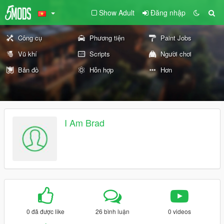
Show Adult
Đăng nhập
Công cụ
Phương tiện
Paint Jobs
Vũ khí
Scripts
Người chơi
Bản đồ
Hỗn hợp
Hơn
I Am Brad
0 đã được like
26 bình luận
0 videos