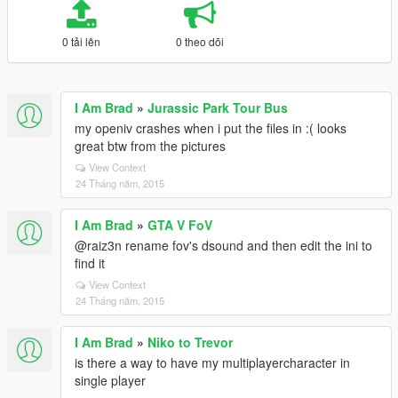
0 tải lên
0 theo dõi
I Am Brad
»
Jurassic Park Tour Bus
my openiv crashes when i put the files in :( looks
great btw from the pictures
View Context
24 Tháng năm, 2015
I Am Brad
»
GTA V FoV
@raiz3n rename fov's dsound and then edit the ini to
find it
View Context
24 Tháng năm, 2015
I Am Brad
»
Niko to Trevor
is there a way to have my multiplayercharacter in
single player