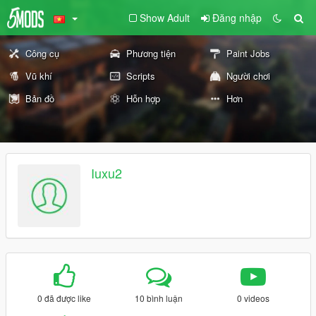
Show Adult
Đăng nhập
Công cụ
Phương tiện
Paint Jobs
Vũ khí
Scripts
Người chơi
Bản đồ
Hỗn hợp
Hơn
Iuxu2
0 đã được like
10 bình luận
0 videos