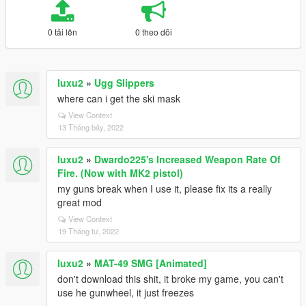
0 tải lên
0 theo dõi
Iuxu2
»
Ugg Slippers
where can i get the ski mask
View Context
13 Tháng bảy, 2022
Iuxu2
»
Dwardo225's Increased Weapon Rate Of
Fire. (Now with MK2 pistol)
my guns break when I use it, please fix its a really
great mod
View Context
19 Tháng tư, 2022
Iuxu2
»
MAT-49 SMG [Animated]
don't download this shit, it broke my game, you can't
use he gunwheel, it just freezes