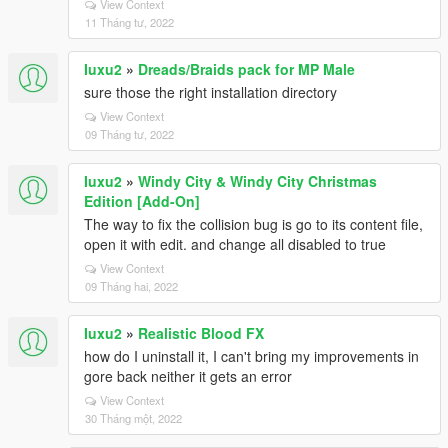
View Context
11 Tháng tư, 2022
Iuxu2
»
Dreads/Braids pack for MP Male
sure those the right installation directory
View Context
09 Tháng tư, 2022
Iuxu2
»
Windy City & Windy City Christmas
Edition [Add-On]
The way to fix the collision bug is go to its content file,
open it with edit. and change all disabled to true
View Context
09 Tháng hai, 2022
Iuxu2
»
Realistic Blood FX
how do I uninstall it, I can't bring my improvements in
gore back neither it gets an error
View Context
30 Tháng một, 2022