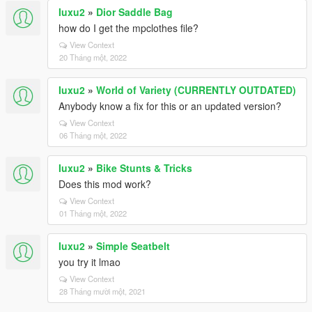
Iuxu2
»
Dior Saddle Bag
how do I get the mpclothes file?
View Context
20 Tháng một, 2022
Iuxu2
»
World of Variety (CURRENTLY OUTDATED)
Anybody know a fix for this or an updated version?
View Context
06 Tháng một, 2022
Iuxu2
»
Bike Stunts & Tricks
Does this mod work?
View Context
01 Tháng một, 2022
Iuxu2
»
Simple Seatbelt
you try it lmao
View Context
28 Tháng mười một, 2021