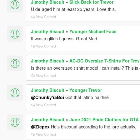
Jimothy Biscuit
»
Slick Back for Trevor
U de-aged him at least 25 years. Love this.
View Context
Jimothy Biscuit
»
Younger Michael Face
It was a glitch I guess. Great Mod.
View Context
Jimothy Biscuit
»
AC-DC Oversize T-Shirts For Trev
Is there an oversized t shirt model I can install? This is
View Context
Jimothy Biscuit
»
Younger Trevor
@ChunkyYaBoi
Got that latino hairline
View Context
Jimothy Biscuit
»
June 2021 Pride Clothes for GTA
@Ziepex
He's bisexual according to the lore actually.
View Context