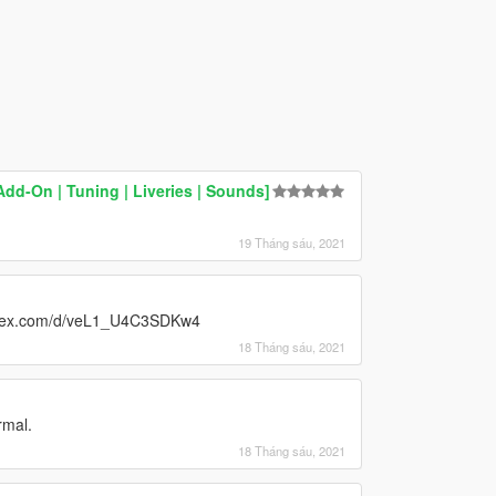
dd-On | Tuning | Liveries | Sounds]
19 Tháng sáu, 2021
yandex.com/d/veL1_U4C3SDKw4
18 Tháng sáu, 2021
rmal.
18 Tháng sáu, 2021