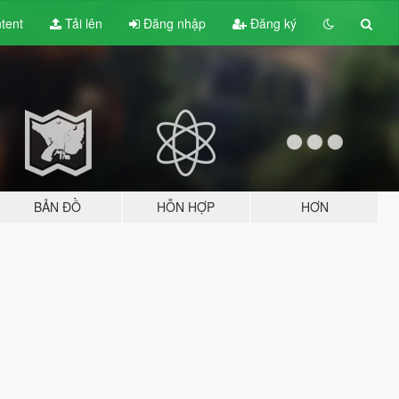
tent
Tải lên
Đăng nhập
Đăng ký
BẢN ĐỒ
HỖN HỢP
HƠN