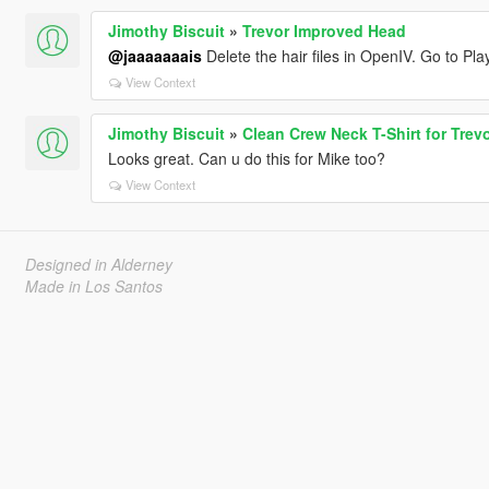
Jimothy Biscuit
»
Trevor Improved Head
@jaaaaaaais
Delete the hair files in OpenIV. Go to Playe
View Context
Jimothy Biscuit
»
Clean Crew Neck T-Shirt for Trev
Looks great. Can u do this for Mike too?
View Context
Designed in Alderney
Made in Los Santos