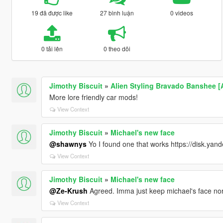
19 đã được like
27 bình luận
0 videos
0 tải lên
0 theo dõi
Jimothy Biscuit
»
Alien Styling Bravado Banshee [A
More lore friendly car mods!
View Context
Jimothy Biscuit
»
Michael's new face
@shawnys
Yo I found one that works https://disk.
View Context
Jimothy Biscuit
»
Michael's new face
@Ze-Krush
Agreed. Imma just keep michael's face no
View Context