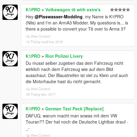
K1PRO
»
Volkswagen t6 with extra's
Hey
@Pisswasser-Modding
, my Name is K1PRO
(Nils) and I'm an ArmA3 Modder. My questions is... is
there a possible to convert your T6 over to Arma 3?
View Context
14 Tháng mười hai, 2018
K1PRO
»
Riot Polizei Livery
Du musst selber zugeben das dein Fahrzeug nicht
wirklich nach dem Fahrzeug wie auf dem Bild
ausschaut. Der Blaustreifen ist viel zu Klein und auch
die Motorhaube hast du nicht gemacht.
View Context
09 Tháng tám, 2017
K1PRO
»
German Taxi Pack [Replace]
DAFUQ, warum macht man sowas mit dem VW
Touran?? Der hat noch die Deutsche Lightbar drauf -
_-
View Context