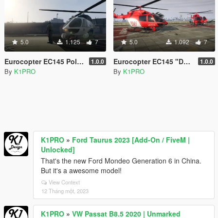
5.0
1.125
7
5.0
1.092
7
Eurocopter EC145 Polizei
Eurocopter EC145 "DRK" Luftrettung
1.0.0
1.0.0
By
K1PRO
By
K1PRO
K1PRO
»
Ford Taurus 2023 [Add-On / FiveM |
Unlocked]
That's the new Ford Mondeo Generation 6 in China.
But it's a awesome model!
View Context
12 Tháng một, 2023
K1PRO
»
VW Passat B8.5 2020 | Unmarked