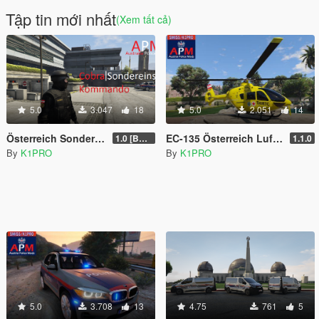
Tập tin mới nhất
(Xem tất cả)
5.0
3.047
18
5.0
2.051
14
Österreich Sondereinsatz Kommando | Cobra
EC-135 Österreich Luftrettung
1.0 [BETA]
1.1.0
By
K1PRO
By
K1PRO
5.0
3.708
13
4.75
761
5