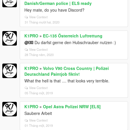
Danish/German police | ELS ready
Hey mate, do you have Discord?
View Context
31 Tháng mười hai, 2020
K1PRO
»
EC-135 Österreich Luftrettung
@IXI
Du darfst gerne den Hubschrauber nutzen :)
View Context
28 Tháng năm, 2020
K1PRO
»
Volvo V90 Cross Country | Polizei
Deutschland Paintjob fiktiv!
What the hell is that .... that looks very terrible.
View Context
05 Tháng một, 2019
K1PRO
»
Opel Astra Polizei NRW [ELS]
Saubere Arbeit
View Context
01 Tháng một, 2019