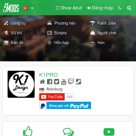
Show Adult
Đăng nhập
Công cụ
Phương tiện
Paint Jobs
Vũ khí
Scripts
Người chơi
Bản đồ
Hỗn hợp
Hơn
K1PRO
Altenburg
Đóng góp với