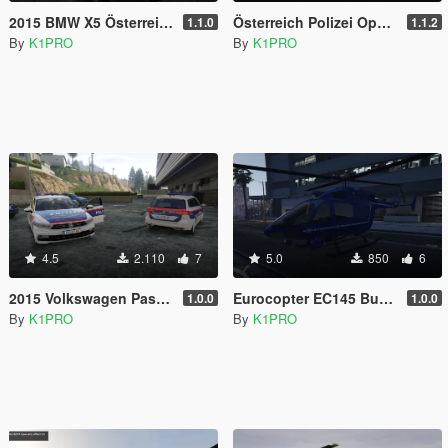
2015 BMW X5 Österreich Polizei
Österreich Polizei Opel Vivaro
1.1.0
1.1.2
By
K1PRO
By
K1PRO
4.5
2.110
7
5.0
850
6
2015 Volkswagen Passat Österreich Polizei
Eurocopter EC145 Bundespolizei
1.0.0
1.0.0
By
K1PRO
By
K1PRO