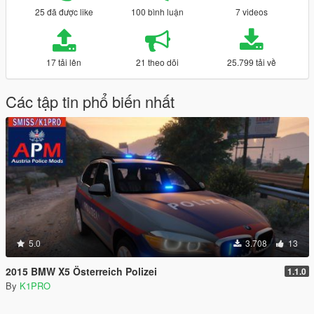
25 đã được like
100 bình luận
7 videos
17 tải lên
21 theo dõi
25.799 tải về
Các tập tin phổ biến nhất
5.0
3.708
13
2015 BMW X5 Österreich Polizei
1.1.0
By
K1PRO