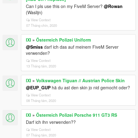
Can I pls use this on my FiveM Server?
@Rowan
(Waslijn)
View Context
07 Tháng chín, 2020
IXI
»
Österreich Polizei Uniform
@Smiss
darf ich das auf meinem FiveM Server
verwenden?
View Context
13 Tháng tám, 2020
IXI
»
Volkswagen Tiguan // Austrian Police Skin
@EUP_GUP
hä du ast den skin jo nid gemocht oder?
View Context
08 Tháng tám, 2020
IXI
»
Österreich Polizei Porsche 911 GT3 RS
Darf ich ihn verwenden??
View Context
07 Tháng tám, 2020