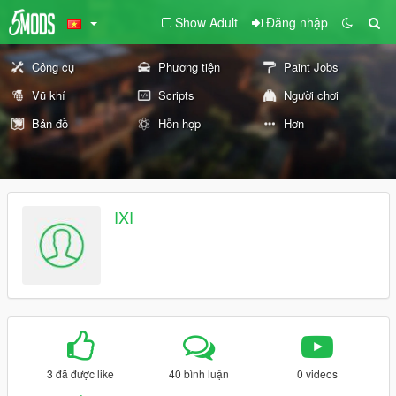
Show Adult
Đăng nhập
Công cụ
Phương tiện
Paint Jobs
Vũ khí
Scripts
Người chơi
Bản đồ
Hỗn hợp
Hơn
IXI
3 đã được like
40 bình luận
0 videos