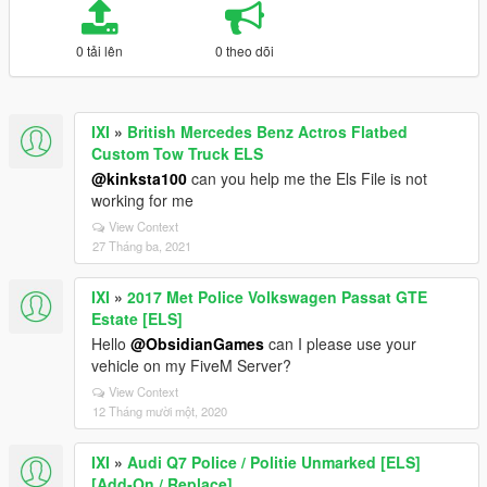
0 tải lên
0 theo dõi
IXI
»
British Mercedes Benz Actros Flatbed
Custom Tow Truck ELS
@kinksta100
can you help me the Els File is not
working for me
View Context
27 Tháng ba, 2021
IXI
»
2017 Met Police Volkswagen Passat GTE
Estate [ELS]
Hello
@ObsidianGames
can I please use your
vehicle on my FiveM Server?
View Context
12 Tháng mười một, 2020
IXI
»
Audi Q7 Police / Politie Unmarked [ELS]
[Add-On / Replace]