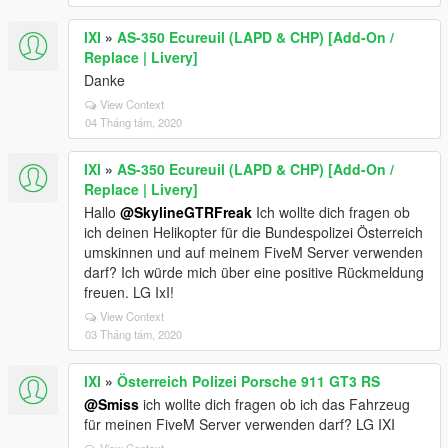
IXI
»
AS-350 Ecureuil (LAPD & CHP) [Add-On /
Replace | Livery]
Danke
View Context
04 Tháng tám, 2020
IXI
»
AS-350 Ecureuil (LAPD & CHP) [Add-On /
Replace | Livery]
Hallo
@SkylineGTRFreak
Ich wollte dich fragen ob
ich deinen Helikopter für die Bundespolizei Österreich
umskinnen und auf meinem FiveM Server verwenden
darf? Ich würde mich über eine positive Rückmeldung
freuen. LG IxI!
View Context
03 Tháng tám, 2020
IXI
»
Österreich Polizei Porsche 911 GT3 RS
@Smiss
ich wollte dich fragen ob ich das Fahrzeug
für meinen FiveM Server verwenden darf? LG IXI