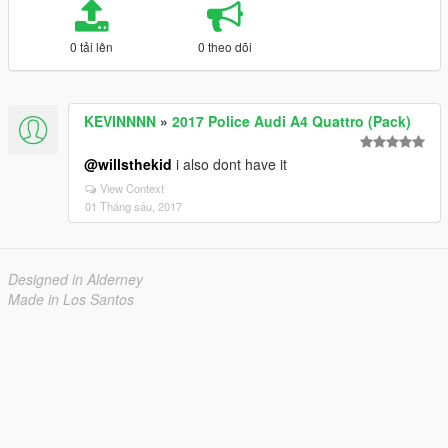
0 tải lên
0 theo dõi
KEVINNNN
»
2017 Police Audi A4 Quattro (Pack)
@willsthekid
i also dont have it
View Context
01 Tháng sáu, 2017
Designed in Alderney
Made in Los Santos