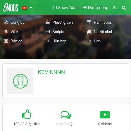
Show Adult
Đăng nhập
Công cụ
Phương tiện
Paint Jobs
Vũ khí
Scripts
Người chơi
Bản đồ
Hỗn hợp
Hơn
KEVINNNN
139 đã được like
1 bình luận
0 videos