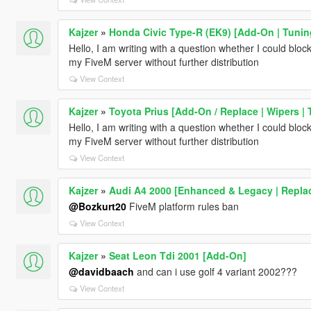
Kajzer
»
Honda Civic Type-R (EK9) [Add-On | Tuning
Hello, I am writing with a question whether I could blo
my FiveM server without further distribution
View Context
Kajzer
»
Toyota Prius [Add-On / Replace | Wipers | 
Hello, I am writing with a question whether I could blo
my FiveM server without further distribution
View Context
Kajzer
»
Audi A4 2000 [Enhanced & Legacy | Repla
@Bozkurt20
FiveM platform rules ban
View Context
Kajzer
»
Seat Leon Tdi 2001 [Add-On]
@davidbaach
and can i use golf 4 variant 2002???
View Context