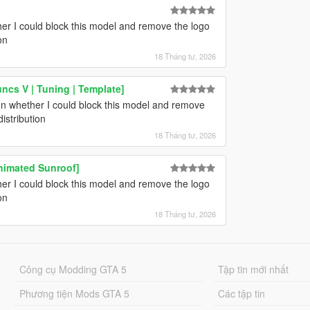
her I could block this model and remove the logo
on
18 Tháng tư, 2026
cs V | Tuning | Template]
ion whether I could block this model and remove
istribution
18 Tháng tư, 2026
Animated Sunroof]
her I could block this model and remove the logo
on
18 Tháng tư, 2026
Công cụ Modding GTA 5
Tập tin mới nhất
Phương tiện Mods GTA 5
Các tập tin