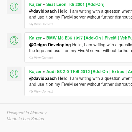
Kajzer
»
Seat Leon Tdi 2001 [Add-On]
@davidbaach
Hello, I am writing with a question whet
and use it on my FiveM server without further distributi
View Context
Kajzer
»
BMW M3 E36 1997 [Add-On | FiveM | VehFun
@Geigro Developing
Hello, I am writing with a quest
the logo and use it on my FiveM server without further d
View Context
Kajzer
»
Audi S3 2.0 TFSI 2012 [Add-On | Extras | 
@davidbaach
Hello, I am writing with a question whet
and use it on my FiveM server without further distributi
View Context
Designed in Alderney
Made in Los Santos