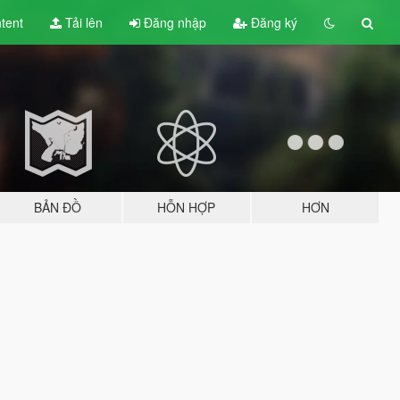
tent
Tải lên
Đăng nhập
Đăng ký
BẢN ĐỒ
HỖN HỢP
HƠN