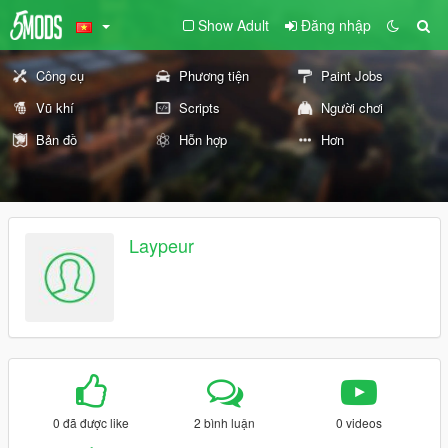
Show Adult
Đăng nhập
Công cụ
Phương tiện
Paint Jobs
Vũ khí
Scripts
Người chơi
Bản đồ
Hỗn hợp
Hơn
Laypeur
0 đã được like
2 bình luận
0 videos