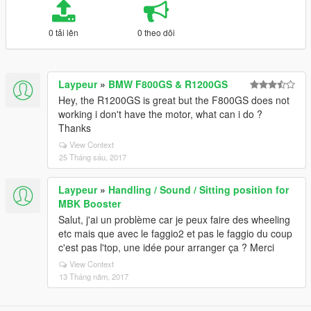
0 tải lên
0 theo dõi
Laypeur
»
BMW F800GS & R1200GS
Hey, the R1200GS is great but the F800GS does not
working i don't have the motor, what can i do ?
Thanks
View Context
25 Tháng sáu, 2017
Laypeur
»
Handling / Sound / Sitting position for
MBK Booster
Salut, j'ai un problème car je peux faire des wheeling
etc mais que avec le faggio2 et pas le faggio du coup
c'est pas l'top, une idée pour arranger ça ? Merci
View Context
13 Tháng năm, 2017