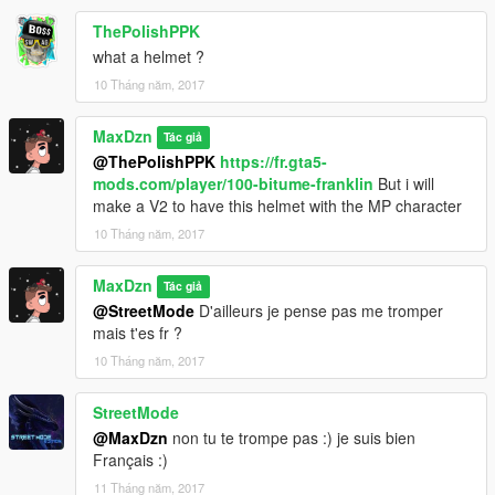
ThePolishPPK
what a helmet ?
10 Tháng năm, 2017
MaxDzn
Tác giả
@ThePolishPPK
https://fr.gta5-
mods.com/player/100-bitume-franklin
But i will
make a V2 to have this helmet with the MP character
10 Tháng năm, 2017
MaxDzn
Tác giả
@StreetMode
D'ailleurs je pense pas me tromper
mais t'es fr ?
10 Tháng năm, 2017
StreetMode
@MaxDzn
non tu te trompe pas :) je suis bien
Français :)
11 Tháng năm, 2017