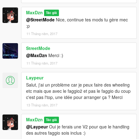
MaxDzn
Tác giả
@StreetMode
Nice, continue tes mods tu gère mec
:p
11 Tháng năm, 2017
StreetMode
@MaxDzn
Merci :)
11 Tháng năm, 2017
Laypeur
Salut, j'ai un problème car je peux faire des wheeling
etc mais que avec le faggio2 et pas le faggio du coup
c'est pas l'top, une idée pour arranger ça ? Merci
13 Tháng năm, 2017
MaxDzn
Tác giả
@Laypeur
Oui je ferais une V2 pour que le handling
des autres faggio sois inclus :)