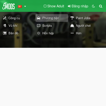
Show Adult
Đăng nhập
Công cụ
Phương tiện
Paint Jobs
Vũ khí
Scripts
Người chơi
Bản đồ
Hỗn hợp
Hơn