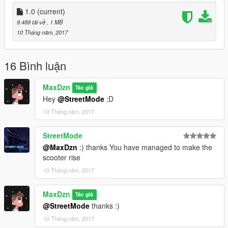
Vehicle by StreetMode : https://fr.gta5-
mods.com/users/StreetMode
1.0
(current)
9.489 tải về
, 1 MB
Follow me on twitter : https://twitter.com/realmax_
10 Tháng năm, 2017
16 Bình luận
MaxDzn
Tác giả
Hey
@StreetMode
;D
10 Tháng năm, 2017
StreetMode
@MaxDzn
:) thanks You have managed to make the
scooter rise
10 Tháng năm, 2017
MaxDzn
Tác giả
@StreetMode
thanks :)
10 Tháng năm, 2017