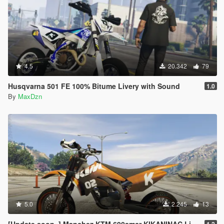
4.5
20.342
79
Husqvarna 501 FE 100% Bitume Livery with Sound
1.0
By
MaxDzn
5.0
2.245
13
[Update soon..] Manchez KTM 690smcr KIKANINAC Livery
1.2