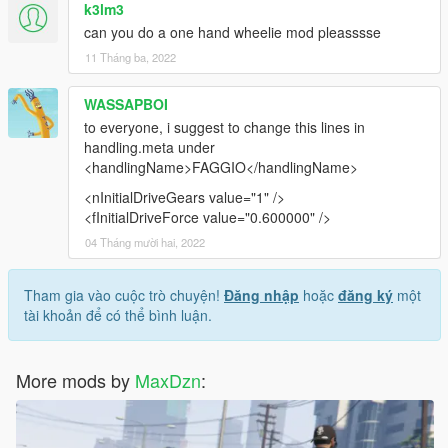
k3lm3
can you do a one hand wheelie mod pleasssse
11 Tháng ba, 2022
WASSAPBOI
to everyone, i suggest to change this lines in
handling.meta under
<handlingName>FAGGIO</handlingName>
<nInitialDriveGears value="1" />
<fInitialDriveForce value="0.600000" />
04 Tháng mười hai, 2022
Tham gia vào cuộc trò chuyện!
Đăng nhập
hoặc
đăng ký
một
tài khoản để có thể bình luận.
More mods by
MaxDzn
: