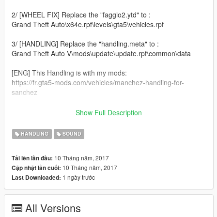
2/ [WHEEL FIX] Replace the "faggio2.ytd" to :
Grand Theft Auto\x64e.rpf\levels\gta5\vehicles.rpf
3/ [HANDLING] Replace the "handling.meta" to :
Grand Theft Auto V\mods\update\update.rpf\common\data
[ENG] This Handling is with my mods:
https://fr.gta5-mods.com/vehicles/manchez-handling-for-
sanchez
[FR] Ce Handling contient mon mods:
Show Full Description
https://fr.gta5-mods.com/vehicles/manchez-handling-for-
sanchez
HANDLING
SOUND
4/ [SOUND & SITTING POSITION] Replace the "vehicles.meta"
10 Tháng năm, 2017
Tải lên lần đầu:
to :
10 Tháng năm, 2017
Cập nhật lần cuối:
Grand Theft Auto
1 ngày trước
Last Downloaded:
V\mods\update\update.rpf\common\data\levels\gta5
Thanks for Download ! :D
All Versions