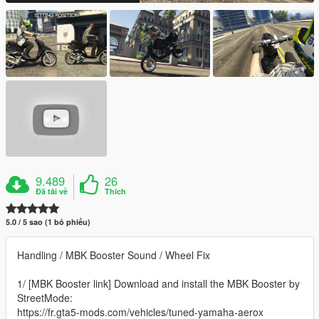
9.489
26
Đã tải về
Thích
5.0 / 5 sao (1 bỏ phiếu)
Handling / MBK Booster Sound / Wheel Fix
1/ [MBK Booster link] Download and install the MBK Booster by
StreetMode:
https://fr.gta5-mods.com/vehicles/tuned-yamaha-aerox