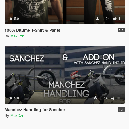
5.0
1.104
4
100% Bitume T-Shirt & Pants
1.1
By
MaxDzn
5.0
6.514
10
Manchez Handling for Sanchez
1.1
By
MaxDzn