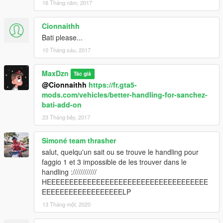
16 Tháng năm, 2017
Cionnaithh
Bati please...
10 Tháng sáu, 2017
MaxDzn
Tác giả
@Cionnaithh
https://fr.gta5-
mods.com/vehicles/better-handling-for-sanchez-
bati-add-on
23 Tháng bảy, 2017
Simoné team thrasher
salut, quelqu'un sait ou se trouve le handling pour
faggio 1 et 3 impossible de les trouver dans le
handling :////////////
HEEEEEEEEEEEEEEEEEEEEEEEEEEEEEEEEEEEE
EEEEEEEEEEEEEEEEEELP
13 Tháng một, 2020