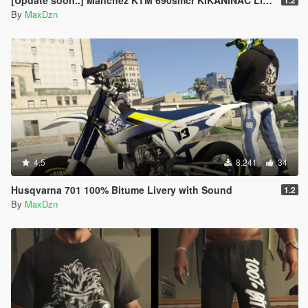
By
MaxDzn
4.5
8.241
34
Husqvarna 701 100% Bitume Livery with Sound
1.2
By
MaxDzn