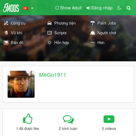
Show Adult
Đăng nhập
Công cụ
Phương tiện
Paint Jobs
Vũ khí
Scripts
Người chơi
Bản đồ
Hỗn hợp
Hơn
MeGo1911
1 đã được like
2 bình luận
0 videos