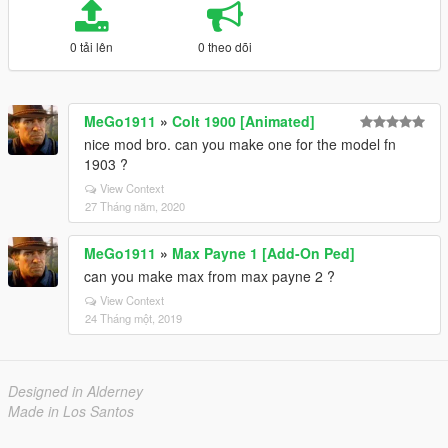
0 tải lên
0 theo dõi
MeGo1911
»
Colt 1900 [Animated]
nice mod bro. can you make one for the model fn
1903 ?
View Context
27 Tháng năm, 2020
MeGo1911
»
Max Payne 1 [Add-On Ped]
can you make max from max payne 2 ?
View Context
24 Tháng một, 2019
Designed in Alderney
Made in Los Santos