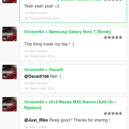
Yeah yeah yeah <3
View Context
25 Tháng mười hai, 2016
Octaver60
»
Samsung Galaxy Note 7 [Bomb]
This thing made my day ! :)
View Context
04 Tháng mười, 2016
Octaver60
»
VisualV
@Oscar5168
Nah :)
View Context
04 Tháng mười, 2016
Octaver60
»
2016 Mazda MX5 Stance [Add-On /
Replace]
@Just_Riko
Realy good ! Thanks for sharing !
View Context