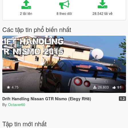
2 tải lên
8 theo dõi
28.542 tải về
Các tập tin phổ biến nhất
4.75
26.803
91
Drift Handling Nissan GTR Nismo (Elegy RH8)
1.2
By
Octaver60
Tập tin mới nhất