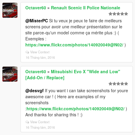
Octaver60
»
Renault Scenic II Police Nationale
@MisterPC
Si tu veux je peux te faire de meilleurs
screens pour avoir une meilleur présentation sur le
site parce-qu'un model comme ça mérite plus :) (
Exemples :
https://www.flickr.com/photos/140920049@N02/
)
View Context
16 Tháng tám, 2016
Octaver60
»
Mitsubishi Evo X "Wide and Low"
[Add-On / Replace]
@desvgf
If you want i can take screenshots for youre
awesome car ! ( Here are examples of my
screenshots
:
https://www.flickr.com/photos/140920049@N02/
)
And thanks for sharing this ! :)
View Context
16 Tháng tám, 2016