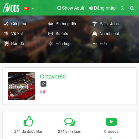
Show Adult
Đăng nhập
Công cụ
Phương tiện
Paint Jobs
Vũ khí
Scripts
Người chơi
Bản đồ
Hỗn hợp
Hơn
Octaver60
244 đã được like
214 bình luận
0 videos