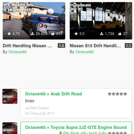
4.75
26.803
91
3.0
1.739
27
Drift Handling Nissan GTR Nismo (Elegy RH8)
Nissan S15 Drift Handling
1.2
1.1
By
Octaver60
By
Octaver60
Octaver60
»
Arab Drift Road
lmao
View Context
24 Tháng một, 2017
Octaver60
»
Toyota Supra 2JZ-GTE Engine Sound
Đã đánh dấu bình luận