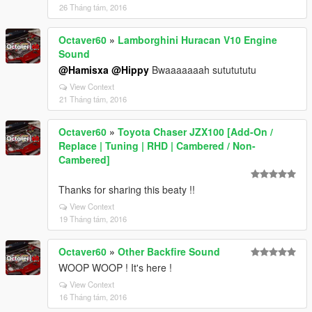
26 Tháng tám, 2016
Octaver60
»
Lamborghini Huracan V10 Engine
Sound
@Hamisxa
@Hippy
Bwaaaaaaah sututututu
View Context
21 Tháng tám, 2016
Octaver60
»
Toyota Chaser JZX100 [Add-On /
Replace | Tuning | RHD | Cambered / Non-
Cambered]
Thanks for sharing this beaty !!
View Context
19 Tháng tám, 2016
Octaver60
»
Other Backfire Sound
WOOP WOOP ! It's here !
View Context
16 Tháng tám, 2016