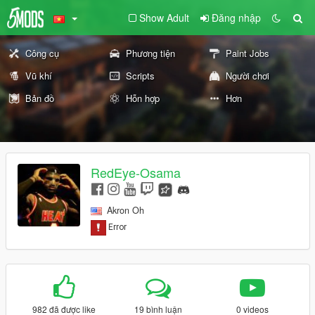
Show Adult
Đăng nhập
Công cụ
Phương tiện
Paint Jobs
Vũ khí
Scripts
Người chơi
Bản đồ
Hỗn hợp
Hơn
RedEye-Osama
Akron Oh
982 đã được like
19 bình luận
0 videos