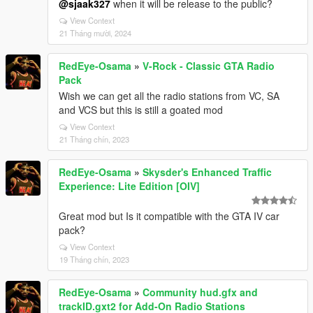
@sjaak327
when it will be release to the public?
View Context
21 Tháng mười, 2024
RedEye-Osama
»
V-Rock - Classic GTA Radio
Pack
Wish we can get all the radio stations from VC, SA
and VCS but this is still a goated mod
View Context
21 Tháng chín, 2023
RedEye-Osama
»
Skysder's Enhanced Traffic
Experience: Lite Edition [OIV]
Great mod but Is it compatible with the GTA IV car
pack?
View Context
19 Tháng chín, 2023
RedEye-Osama
»
Community hud.gfx and
trackID.gxt2 for Add-On Radio Stations