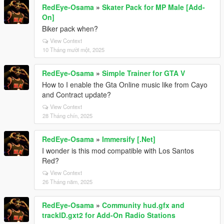
RedEye-Osama
»
Skater Pack for MP Male [Add-
On]
Biker pack when?
View Context
10 Tháng mười một, 2025
RedEye-Osama
»
Simple Trainer for GTA V
How to I enable the Gta Online music like from Cayo
and Contract update?
View Context
28 Tháng chín, 2025
RedEye-Osama
»
Immersify [.Net]
I wonder is this mod compatible with Los Santos
Red?
View Context
26 Tháng năm, 2025
RedEye-Osama
»
Community hud.gfx and
trackID.gxt2 for Add-On Radio Stations