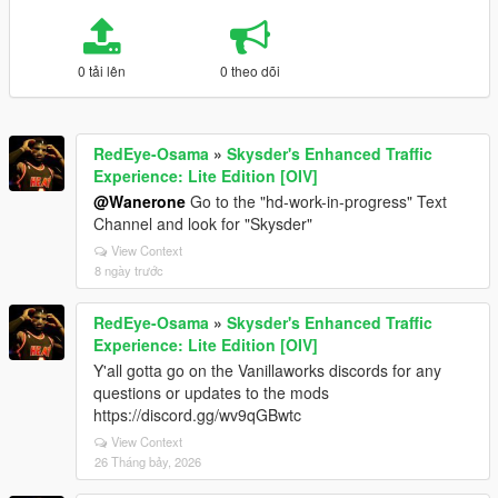
0 tải lên
0 theo dõi
RedEye-Osama
»
Skysder's Enhanced Traffic
Experience: Lite Edition [OIV]
@Wanerone
Go to the "hd-work-in-progress" Text
Channel and look for "Skysder"
View Context
8 ngày trước
RedEye-Osama
»
Skysder's Enhanced Traffic
Experience: Lite Edition [OIV]
Y'all gotta go on the Vanillaworks discords for any
questions or updates to the mods
https://discord.gg/wv9qGBwtc
View Context
26 Tháng bảy, 2026