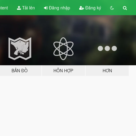
tent
Tải lên
Đăng nhập
Đăng ký
BẢN ĐỒ
HỖN HỢP
HƠN