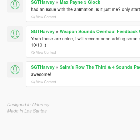
SGTHarvey
»
Max Payne 3 Glock
had an issue with the animation, is it just me? only sta
View Context
SGTHarvey
»
Weapon Sounds Overhaul Feedback 
Yeah these are noice, i will reccommend adding some e
10/10 :)
View Context
SGTHarvey
»
Saint's Row The Third & 4 Sounds Pa
awesome!
View Context
Designed in Alderney
Made in Los Santos