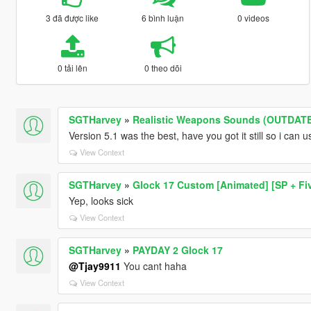
3 đã được like
6 bình luận
0 videos
0 tải lên
0 theo dõi
SGTHarvey
»
Realistic Weapons Sounds (OUTDAT
Version 5.1 was the best, have you got it still so i can u
View Context
SGTHarvey
»
Glock 17 Custom [Animated] [SP + Fi
Yep, looks sick
View Context
SGTHarvey
»
PAYDAY 2 Glock 17
@Tjay9911
You cant haha
View Context