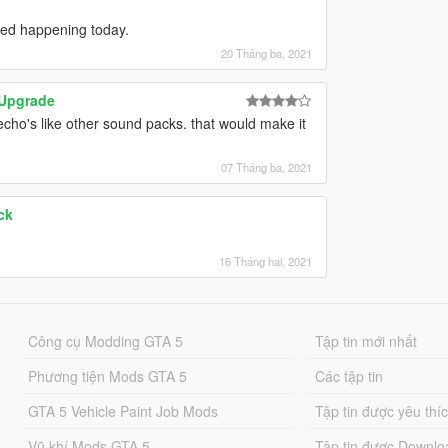
rted happening today.
20 Tháng ba, 2021
Upgrade
cho's like other sound packs. that would make it
07 Tháng ba, 2021
ck
16 Tháng hai, 2021
Công cụ Modding GTA 5
Tập tin mới nhất
Phương tiện Mods GTA 5
Các tập tin
GTA 5 Vehicle Paint Job Mods
Tập tin được yêu thí
Vũ khí Mods GTA 5
Tập tin được Downlo