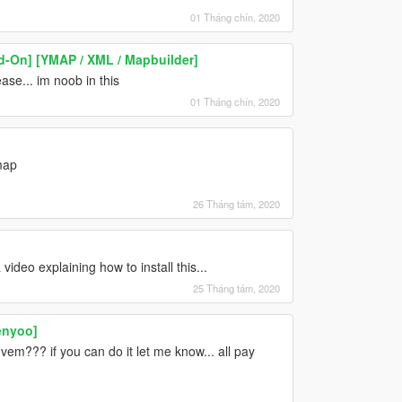
01 Tháng chín, 2020
-On] [YMAP / XML / Mapbuilder]
ase... im noob in this
01 Tháng chín, 2020
map
26 Tháng tám, 2020
video explaining how to install this...
25 Tháng tám, 2020
enyoo]
fivem??? if you can do it let me know... all pay