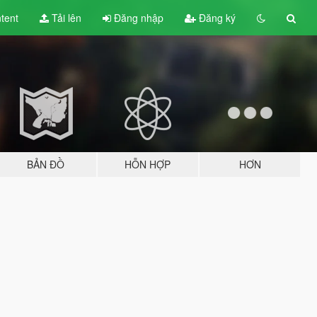
tent
Tải lên
Đăng nhập
Đăng ký
BẢN ĐỒ
HỖN HỢP
HƠN