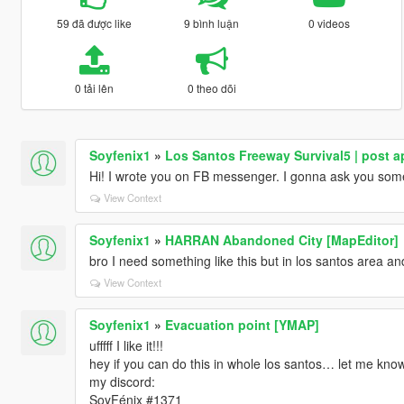
59 đã được like
9 bình luận
0 videos
0 tải lên
0 theo dõi
Soyfenix1
»
Los Santos Freeway Survival5 | post 
Hi! I wrote you on FB messenger. I gonna ask you som
View Context
Soyfenix1
»
HARRAN Abandoned City [MapEditor]
bro I need something like this but in los santos area a
View Context
Soyfenix1
»
Evacuation point [YMAP]
ufffff I like it!!!
hey if you can do this in whole los santos… let me know
my discord:
SoyFénix #1371