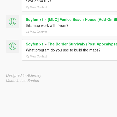
SoyFénix#1371
View Context
Soyfenix1
»
[MLO] Venice Beach House [Add-On S
this map work with fivem?
View Context
Soyfenix1
»
The Border Survival5 (Post Apocalyps
What program do you use to build the maps?
View Context
Designed in Alderney
Made in Los Santos