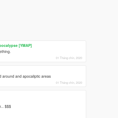
apocalypse [YMAP]
ething.
01 Tháng chín, 2020
nd around and apocaliptic areas
01 Tháng chín, 2020
... $$$