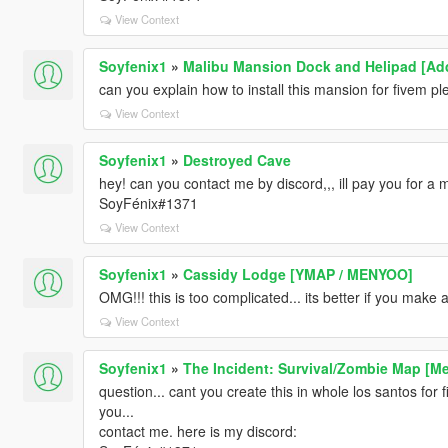
View Context
Soyfenix1
»
Malibu Mansion Dock and Helipad [Add
can you explain how to install this mansion for fivem ple
View Context
Soyfenix1
»
Destroyed Cave
hey! can you contact me by discord,,, ill pay you for a 
SoyFénix#1371
View Context
Soyfenix1
»
Cassidy Lodge [YMAP / MENYOO]
OMG!!! this is too complicated... its better if you make a 
View Context
Soyfenix1
»
The Incident: Survival/Zombie Map [M
question... cant you create this in whole los santos for 
you...
contact me. here is my discord: