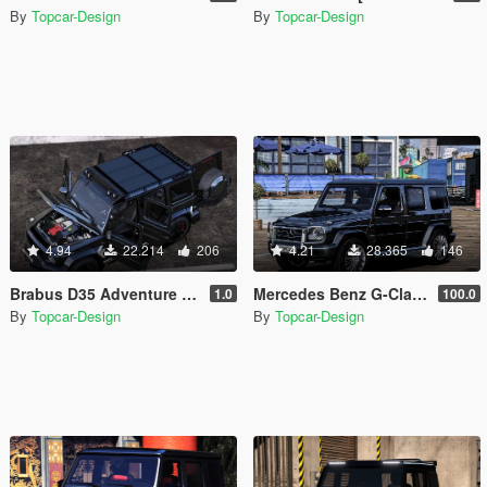
By
Topcar-Design
By
Topcar-Design
4.94
22.214
206
4.21
28.365
146
Brabus D35 Adventure [Add-On | TOPCAR]
Mercedes Benz G-Class G550 [Add-On | TOPCAR ]
1.0
100.0
By
Topcar-Design
By
Topcar-Design