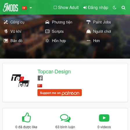
Show Adult
Đăng nhập
Công cụ
Phương tiện
Paint Jobs
Vũ khí
Scripts
Người chơi
Bản đồ
Hỗn hợp
Hơn
Topcar-Design
Support me on
0 đã được like
63 bình luận
0 videos