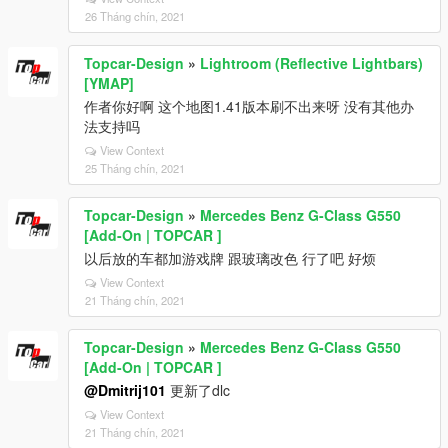
26 Tháng chín, 2021
Topcar-Design
»
Lightroom (Reflective Lightbars)
[YMAP]
作者你好啊 这个地图1.41版本刷不出来呀 没有其他办
法支持吗
View Context
25 Tháng chín, 2021
Topcar-Design
»
Mercedes Benz G-Class G550
[Add-On | TOPCAR ]
以后放的车都加游戏牌 跟玻璃改色 行了吧 好烦
View Context
21 Tháng chín, 2021
Topcar-Design
»
Mercedes Benz G-Class G550
[Add-On | TOPCAR ]
@Dmitrij101
更新了dlc
View Context
21 Tháng chín, 2021