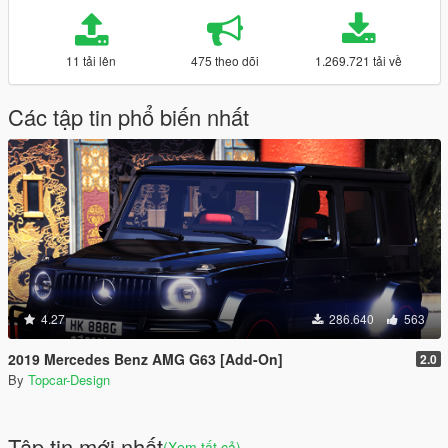
11 tải lên
475 theo dõi
1.269.721 tải về
Các tập tin phổ biến nhất
4.27
286.640
563
2019 Mercedes Benz AMG G63 [Add-On]
2.0
By
Topcar-Design
Tập tin mới nhất
(Xem tất cả)