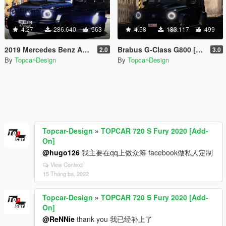
4.27
286.640
563
4.58
183.117
499
2019 Mercedes Benz AMG G63 [Add-On]
Brabus G-Class G800 [Add-On]
2.0
3.0
By
Topcar-Design
By
Topcar-Design
Topcar-Design
»
TOPCAR 720 S Fury 2020 [Add-
On]
@hugo126
我主要在qq上做众筹 facebook做私人定制
View Context
15 Tháng ba, 2022
Topcar-Design
»
TOPCAR 720 S Fury 2020 [Add-
On]
@ReNNie
thank you 我已经补上了