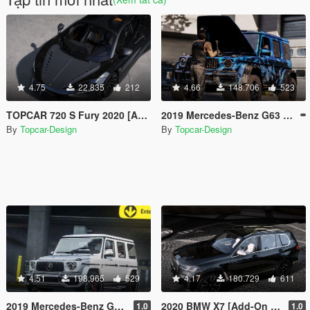
4.75
22.835
212
4.66
148.706
523
TOPCAR 720 S Fury 2020 [Add-On]
2019 Mercedes-Benz G63 4X4 [Add-On]
By
Topcar-Design
By
Topcar-Design
4.51
198.965
529
4.17
180.729
611
2019 Mercedes-Benz G63 [Add-On]
2020 BMW X7 [Add-On | Tuning]
1.0
1.0