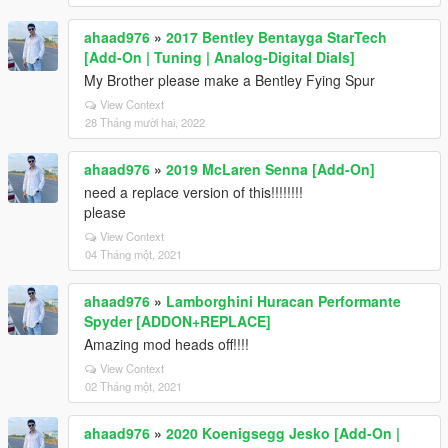
ahaad976
»
2017 Bentley Bentayga StarTech
[Add-On | Tuning | Analog-Digital Dials]
My Brother please make a Bentley Fying Spur
View Context
28 Tháng mười hai, 2022
ahaad976
»
2019 McLaren Senna [Add-On]
need a replace version of this!!!!!!!!
please
View Context
04 Tháng một, 2021
ahaad976
»
Lamborghini Huracan Performante
Spyder [ADDON+REPLACE]
Amazing mod heads off!!!!
View Context
02 Tháng một, 2021
ahaad976
»
2020 Koenigsegg Jesko [Add-On |