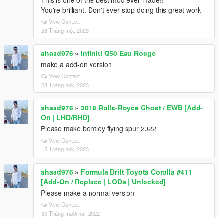
This is one of the best mod ever made!!
You're brilliant. Don't ever stop doing this great work
View Context
28 Tháng một, 2023
ahaad976
»
Infiniti Q50 Eau Rouge
make a add-on version
View Context
23 Tháng một, 2023
ahaad976
»
2018 Rolls-Royce Ghost / EWB [Add-
On | LHD/RHD]
Please make bentley flying spur 2022
View Context
15 Tháng một, 2023
ahaad976
»
Formula Drift Toyota Corolla #411
[Add-On / Replace | LODs | Unlocked]
Please make a normal version
View Context
30 Tháng mười hai, 2022