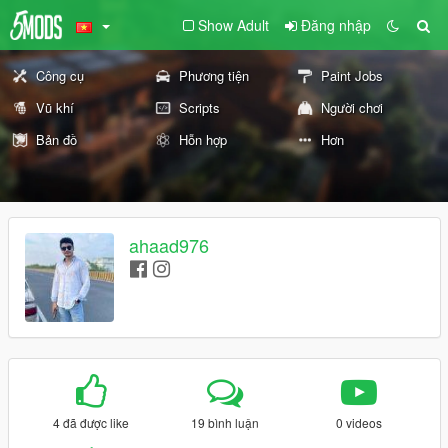
Show Adult
Đăng nhập
Công cụ
Phương tiện
Paint Jobs
Vũ khí
Scripts
Người chơi
Bản đồ
Hỗn hợp
Hơn
ahaad976
4 đã được like
19 bình luận
0 videos