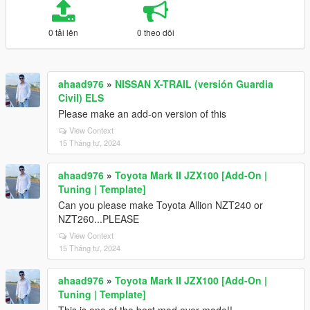
0 tải lên
0 theo dõi
ahaad976
»
NISSAN X-TRAIL (versión Guardia
Civil) ELS
Please make an add-on version of this
View Context
15 Tháng tư, 2024
ahaad976
»
Toyota Mark II JZX100 [Add-On |
Tuning | Template]
Can you please make Toyota Allion NZT240 or
NZT260...PLEASE
View Context
15 Tháng tư, 2024
ahaad976
»
Toyota Mark II JZX100 [Add-On |
Tuning | Template]