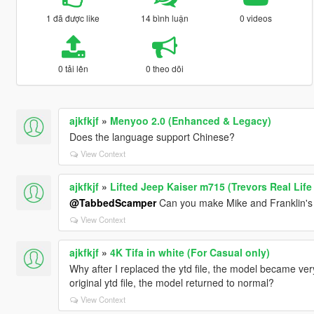
1 đã được like
14 bình luận
0 videos
0 tải lên
0 theo dõi
ajkfkjf
»
Menyoo 2.0 (Enhanced & Legacy)
Does the language support Chinese?
View Context
ajkfkjf
»
Lifted Jeep Kaiser m715 (Trevors Real Life 
@TabbedScamper
Can you make Mike and Franklin's 
View Context
ajkfkjf
»
4K Tifa in white (For Casual only)
Why after I replaced the ytd file, the model became ve
original ytd file, the model returned to normal?
View Context