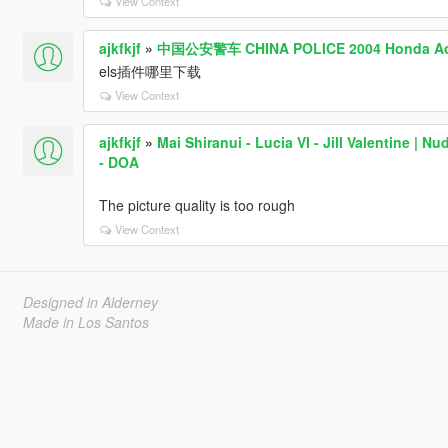
View Context
ajkfkjf
»
中国公安警车 CHINA POLICE 2004 Honda Ac
els插件哪里下载
View Context
ajkfkjf
»
Mai Shiranui - Lucia VI - Jill Valentine | 
- DOA
The picture quality is too rough
View Context
Designed in Alderney
Made in Los Santos