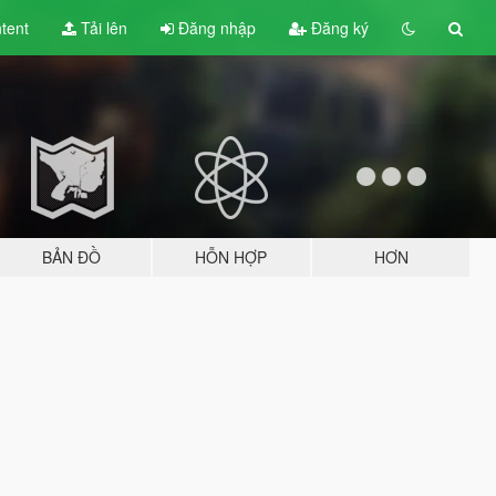
tent
Tải lên
Đăng nhập
Đăng ký
BẢN ĐỒ
HỖN HỢP
HƠN