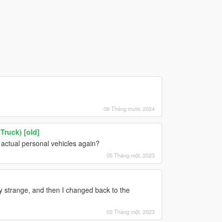
06 Tháng mười, 2024
Truck) [old]
actual personal vehicles again?
05 Tháng một, 2023
ry strange, and then I changed back to the
02 Tháng một, 2023