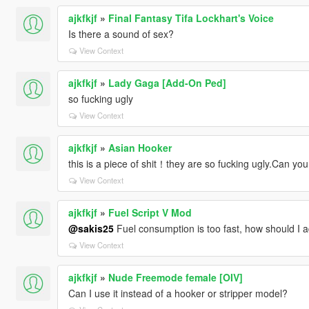
ajkfkjf
»
Final Fantasy Tifa Lockhart's Voice
Is there a sound of sex?
View Context
ajkfkjf
»
Lady Gaga [Add-On Ped]
so fucking ugly
View Context
ajkfkjf
»
Asian Hooker
this is a piece of shit！they are so fucking ugly.Can y
View Context
ajkfkjf
»
Fuel Script V Mod
@sakis25
Fuel consumption is too fast, how should I 
View Context
ajkfkjf
»
Nude Freemode female [OIV]
Can I use it instead of a hooker or stripper model?