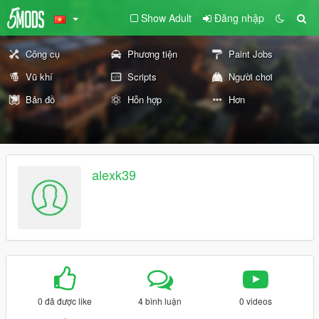
Show Adult
Đăng nhập
Công cụ
Phương tiện
Paint Jobs
Vũ khí
Scripts
Người chơi
Bản đồ
Hỗn hợp
Hơn
alexk39
0 đã được like
4 bình luận
0 videos