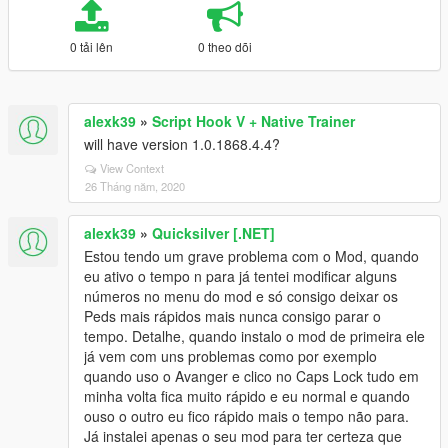
0 tải lên
0 theo dõi
alexk39
»
Script Hook V + Native Trainer
will have version 1.0.1868.4.4?
View Context
26 Tháng năm, 2020
alexk39
»
Quicksilver [.NET]
Estou tendo um grave problema com o Mod, quando
eu ativo o tempo n para já tentei modificar alguns
números no menu do mod e só consigo deixar os
Peds mais rápidos mais nunca consigo parar o
tempo. Detalhe, quando instalo o mod de primeira ele
já vem com uns problemas como por exemplo
quando uso o Avanger e clico no Caps Lock tudo em
minha volta fica muito rápido e eu normal e quando
ouso o outro eu fico rápido mais o tempo não para.
Já instalei apenas o seu mod para ter certeza que