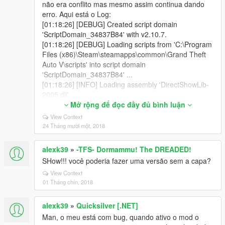
não era conflito mas mesmo assim continua dando
erro. Aqui está o Log:
[01:18:26] [DEBUG] Created script domain
'ScriptDomain_34837B84' with v2.10.7.
[01:18:26] [DEBUG] Loading scripts from 'C:\Program
Files (x86)\Steam\steamapps\common\Grand Theft
Auto V\scripts' into script domain
'ScriptDomain_34837B84' ...
[01:18:26] [INFO] Loading assembly 'DirectShowLib-
2005.dll' ...
[01:18:26] [DEBUG] Found 0 script(s) in
Mở rộng để đọc đầy đủ bình luận
'DirectShowLib-2005.dll'.
View Context
[01:18:26] [INFO] Loading assembly
24 Tháng mười một, 2018
'DragonsV.net.dll' ...
[01:18:26] [DEBUG] Found 1 script(s) in
alexk39
»
-TFS- Dormammu! The DREADED!
'DragonsV.net.dll'.
SHow!!! você poderia fazer uma versão sem a capa?
[01:18:26] [INFO] Loading assembly
View Context
'GhostRider.net.dll' ...
01 Tháng chín, 2018
[01:18:26] [DEBUG] Found 1 script(s) in
'GhostRider.net.dll'.
[01:18:26] [INFO] Loading assembly
alexk39
»
Quicksilver [.NET]
'GreenGoblin.net.dll' ...
Man, o meu está com bug, quando ativo o mod o