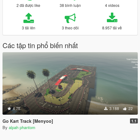
2 đã được like
38 bình luận
4 videos
3 tải lên
3 theo dõi
8.957 tải về
Các tập tin phổ biến nhất
4.75
3.188
22
Go Kart Track [Menyoo]
1.1
By
alpah phantom