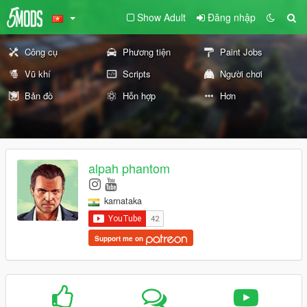
Show Adult
Đăng nhập
Công cụ
Phương tiện
Paint Jobs
Vũ khí
Scripts
Người chơi
Bản đồ
Hỗn hợp
Hơn
alpah phantom
karnataka
Support me on