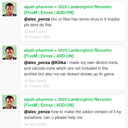
alpah phantom
»
2023 Lamborghini Revuelto
[FiveM | Extras | ADD-ON]
@alex_penza
bro ur files hav some virus in it maybe
pls dont do this
View Context
30 Tháng tư, 2023
alpah phantom
»
2023 Lamborghini Revuelto
[FiveM | Extras | ADD-ON]
@alex_penza
@Kilika
i made my own dlctext.meta
and carcols.meta which are not included in the
archive but also my car doesnt shows up iin game
View Context
30 Tháng tư, 2023
alpah phantom
»
2023 Lamborghini Revuelto
[FiveM | Extras | ADD-ON]
@alex_penza
how to make the addon version of it by
ourselves. can u please help me
View Context