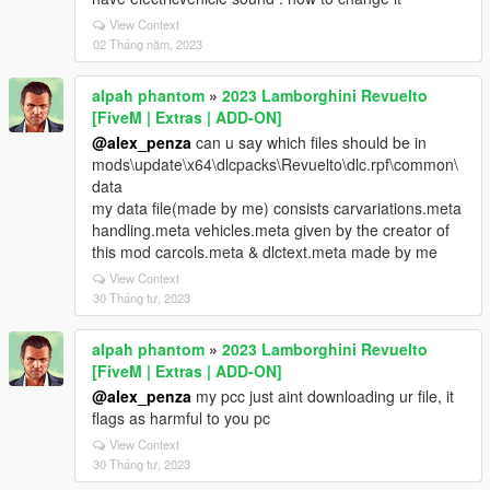
View Context
02 Tháng năm, 2023
alpah phantom
»
2023 Lamborghini Revuelto
[FiveM | Extras | ADD-ON]
@alex_penza
can u say which files should be in
mods\update\x64\dlcpacks\Revuelto\dlc.rpf\common\
data
my data file(made by me) consists carvariations.meta
handling.meta vehicles.meta given by the creator of
this mod carcols.meta & dlctext.meta made by me
View Context
30 Tháng tư, 2023
alpah phantom
»
2023 Lamborghini Revuelto
[FiveM | Extras | ADD-ON]
@alex_penza
my pcc just aint downloading ur file, it
flags as harmful to you pc
View Context
30 Tháng tư, 2023