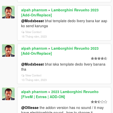
alpah phantom
»
Lamborghini Revuelto 2023
[Add-On/Replace]
@Modxbeast
bhai template dedo livery bana kar aap
ko send karunga
View Context
18 Tháng năm, 2023
alpah phantom
»
Lamborghini Revuelto 2023
[Add-On/Replace]
@Modxbeast
bhai iska template dedo livery banana
tha
View Context
13 Tháng năm, 2023
alpah phantom
»
2023 Lamborghini Revuelto
[FiveM | Extras | ADD-ON]
@Olliesse
the addon version has no sound / it may
have electricvehicle sound . how to change it