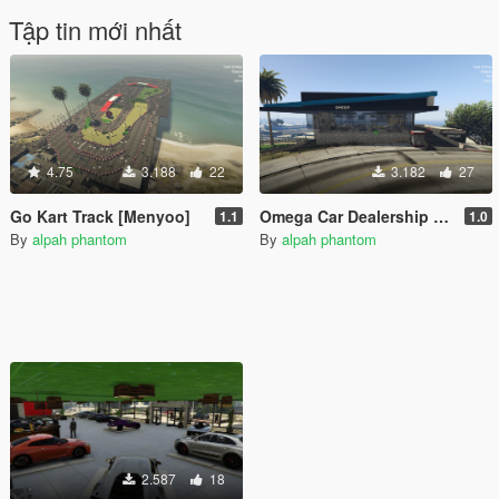
Tập tin mới nhất
4.75
3.188
22
3.182
27
Go Kart Track [Menyoo]
Omega Car Dealership [Menyoo] [Mapbuilder]
1.1
1.0
By
alpah phantom
By
alpah phantom
2.587
18