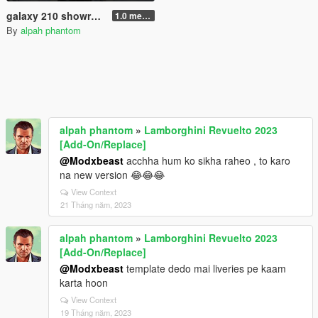
galaxy 210 showroom or personal garage
1.0 menyoo
By
alpah phantom
alpah phantom
»
Lamborghini Revuelto 2023
[Add-On/Replace]
@Modxbeast
acchha hum ko sikha raheo , to karo
na new version 😂😂😂
View Context
21 Tháng năm, 2023
alpah phantom
»
Lamborghini Revuelto 2023
[Add-On/Replace]
@Modxbeast
template dedo mai liveries pe kaam
karta hoon
View Context
19 Tháng năm, 2023