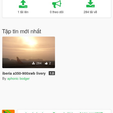
1 tải lên
0 theo dõi
284 tải về
Tập tin mới nhất
284
2
iberia a350-900xwb livery
1.0
By
aphonic bodger