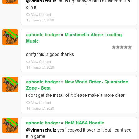
@vinanschulz
Im using menyoo but i dk wheere it is
oiin it
View Context
15 Tháng tư, 2020
aphonic bodger
»
Marshmello Alone Loading
Music
omfg this is good thanks
View Context
14 Tháng tư, 2020
aphonic bodger
»
New World Order - Quarantine
Zone - Beta
i dont get the install of it please make it more clear
View Context
14 Tháng tư, 2020
aphonic bodger
»
HnM NASA Hoodie
@vinanschulz
yes i copyed it over to it but I cant see
it in game