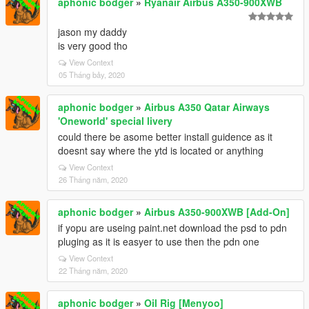
aphonic bodger
»
Ryanair Airbus A350-900XWB
jason my daddy
is very good tho
View Context
05 Tháng bảy, 2020
aphonic bodger
»
Airbus A350 Qatar Airways
'Oneworld' special livery
could there be asome better install guidence as it
doesnt say where the ytd is located or anything
View Context
26 Tháng năm, 2020
aphonic bodger
»
Airbus A350-900XWB [Add-On]
if yopu are useing paint.net download the psd to pdn
pluging as it is easyer to use then the pdn one
View Context
22 Tháng năm, 2020
aphonic bodger
»
Oil Rig [Menyoo]