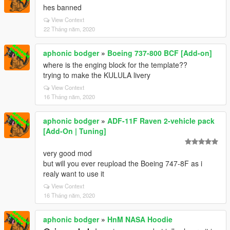
hes banned
View Context
22 Tháng năm, 2020
aphonic bodger
»
Boeing 737-800 BCF [Add-on]
where is the enging block for the template??
trying to make the KULULA livery
View Context
16 Tháng năm, 2020
aphonic bodger
»
ADF-11F Raven 2-vehicle pack
[Add-On | Tuning]
very good mod
but will you ever reupload the Boeing 747-8F as i
realy want to use it
View Context
16 Tháng năm, 2020
aphonic bodger
»
HnM NASA Hoodie