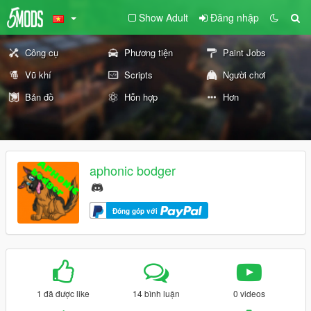
Show Adult
Đăng nhập
Công cụ
Phương tiện
Paint Jobs
Vũ khí
Scripts
Người chơi
Bản đồ
Hỗn hợp
Hơn
aphonic bodger
Đóng góp với
1 đã được like
14 bình luận
0 videos