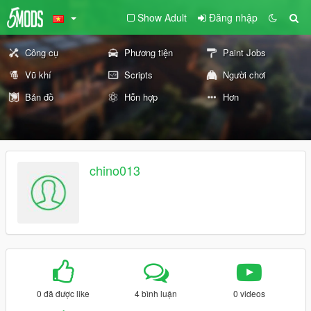
Show Adult
Đăng nhập
Công cụ
Phương tiện
Paint Jobs
Vũ khí
Scripts
Người chơi
Bản đồ
Hỗn hợp
Hơn
chino013
0 đã được like
4 bình luận
0 videos