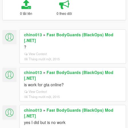
0 tải lên
0 theo dõi
chino013
»
Fast BodyGuards (BlackOps) Mod
[.NET]
?
View Context
06 Tháng mười một, 2015
chino013
»
Fast BodyGuards (BlackOps) Mod
[.NET]
is work for gta online?
View Context
06 Tháng mười một, 2015
chino013
»
Fast BodyGuards (BlackOps) Mod
[.NET]
yes I did but is no work