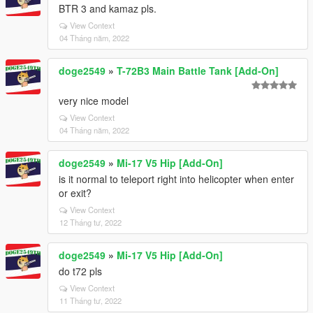
BTR 3 and kamaz pls.
View Context
04 Tháng năm, 2022
doge2549
»
T-72B3 Main Battle Tank [Add-On]
very nice model
View Context
04 Tháng năm, 2022
doge2549
»
Mi-17 V5 Hip [Add-On]
is it normal to teleport right into helicopter when enter
or exit?
View Context
12 Tháng tư, 2022
doge2549
»
Mi-17 V5 Hip [Add-On]
do t72 pls
View Context
11 Tháng tư, 2022