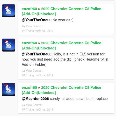
enzofr60
»
2020 Chevrolet Corvette C8 Police
[Add-On|Unlocked]
@YourTheOne00
No worries :)
View Context
07 Tháng mười hai, 2019
enzofr60
»
2020 Chevrolet Corvette C8 Police
[Add-On|Unlocked]
@YourTheOne00
Hello, it is not in ELS version for
now, you just need add the dlc, (check Readme.txt in
Add-on Folder)
View Context
07 Tháng mười hai, 2019
enzofr60
»
2020 Chevrolet Corvette C8 Police
[Add-On|Unlocked]
@Mcarden2006
surely, all addons can be in replace
View Context
07 Tháng mười hai, 2019