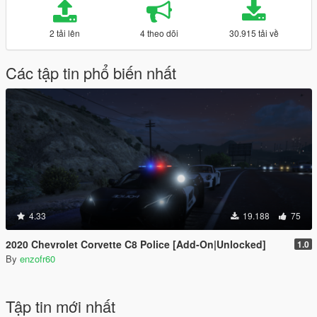
2 tải lên
4 theo dõi
30.915 tải về
Các tập tin phổ biến nhất
4.33
19.188
75
2020 Chevrolet Corvette C8 Police [Add-On|Unlocked]
1.0
By
enzofr60
Tập tin mới nhất