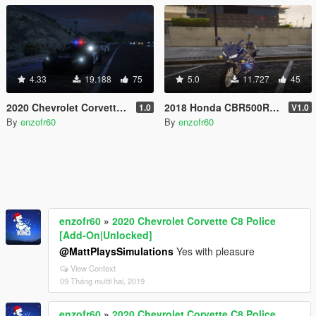
4.33
19.188
75
5.0
11.727
45
2020 Chevrolet Corvette C8 Police [Add-On|Unlocked]
2018 Honda CBR500R Gendarmerie [ADD-ON|REMPLACE|TEMPLATE|COMP-LSPDFR]
1.0
V1.0
By
enzofr60
By
enzofr60
enzofr60
»
2020 Chevrolet Corvette C8 Police
[Add-On|Unlocked]
@MattPlaysSimulations
Yes with pleasure
View Context
09 Tháng mười hai, 2019
enzofr60
»
2020 Chevrolet Corvette C8 Police