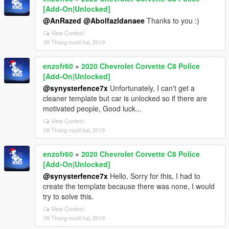
[Add-On|Unlocked]
@AnRazed
@Abolfazldanaee
Thanks to you :)
View Context
09 Tháng mười hai, 2019
enzofr60
»
2020 Chevrolet Corvette C8 Police
[Add-On|Unlocked]
@synysterfence7x
Unfortunately, I can't get a
cleaner template but car is unlocked so if there are
motivated people, Good luck...
View Context
09 Tháng mười hai, 2019
enzofr60
»
2020 Chevrolet Corvette C8 Police
[Add-On|Unlocked]
@synysterfence7x
Hello, Sorry for this, I had to
create the template because there was none, I would
try to solve this.
View Context
09 Tháng mười hai, 2019