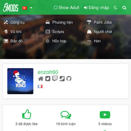
Show Adult
Đăng nhập
Công cụ
Phương tiện
Paint Jobs
Vũ khí
Scripts
Người chơi
Bản đồ
Hỗn hợp
Hơn
enzofr60
3 đã được like
19 bình luận
3 videos