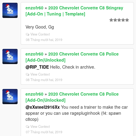
enzofr60
»
2020 Chevrolet Corvette C8 Stingray
[Add-On | Tuning | Template]
Very Good, Gg
View Context
08 Tháng mười hai, 2019
enzofr60
»
2020 Chevrolet Corvette C8 Police
[Add-On|Unlocked]
@RIP_TIDE
Hello, Check in archive.
View Context
08 Tháng mười hai, 2019
enzofr60
»
2020 Chevrolet Corvette C8 Police
[Add-On|Unlocked]
@xXsteel2916Xx
You need a trainer to make the car
appear or you can use ragepluginhook (f4: spawn
c8cop)
View Context
07 Tháng mười hai, 2019