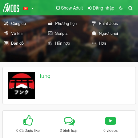
Show Adult
Đăng nhập
Công cụ
Phương tiện
Paint Jobs
Vũ khí
Scripts
Người chơi
Bản đồ
Hỗn hợp
Hơn
funq
0 đã được like
2 bình luận
0 videos