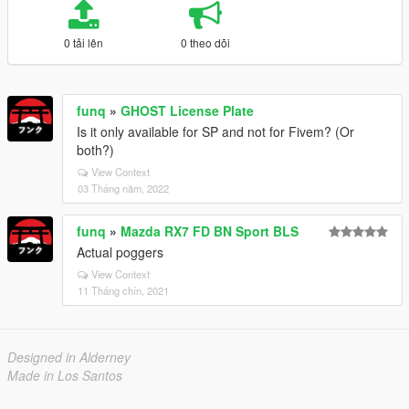
0 tải lên
0 theo dõi
funq
»
GHOST License Plate
Is it only available for SP and not for Fivem? (Or
both?)
View Context
03 Tháng năm, 2022
funq
»
Mazda RX7 FD BN Sport BLS
Actual poggers
View Context
11 Tháng chín, 2021
Designed in Alderney
Made in Los Santos