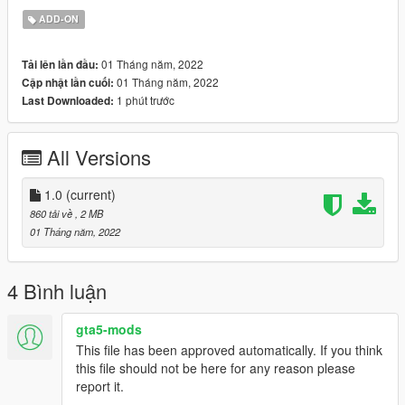
GHOST plate.
ADD-ON
. After adding the plates, click on "Save" and you're done.
01 Tháng năm, 2022
Tải lên lần đầu:
Enjoy the new plates in your game!
01 Tháng năm, 2022
Cập nhật lần cuối:
1 phút trước
Last Downloaded:
All Versions
1.0
(current)
860 tải về
, 2 MB
01 Tháng năm, 2022
4 Bình luận
gta5-mods
This file has been approved automatically. If you think
this file should not be here for any reason please
report it.