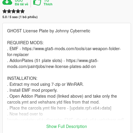
Đã tải về
Thích
5.0 / 5 sao (1 bỏ phiếu)
GHOST License Plate by Johnny Cybernetic
REQUIRED MODS:
. EMF - https://www.gta5-mods.com/tools/car-weapon-folder-
for-replacer
. AddonPlates (51 plate slots) - https://www.gta5-
mods.com/paintjobs/new-license-plates-add-on
INSTALLATION:
. Extract my mod using 7-zip or WinRAR.
. Install EMF mod properly.
. Open Addon Plates mod (linked above) and take only the
carcols.ymt and vehshare.ytd files from that mod.
. Place the carcols.ymt file here - [update.rpf>x64>data]
. Now head over to
[mods>update>x64>dlcpacks>EMF>dlc.rpf>x64>vehshare.rpf]
and place vehshare.ytd here.
Show Full Description
. Open the vehshare.ytd file and replace any plate with the my