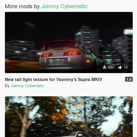
More mods by
Johnny Cybernetic
:
880
16
New tail light texture for Vsoreny's Supra MKIV
1.0
By
Johnny Cybernetic