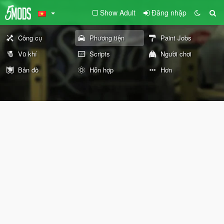
Show Adult
Đăng nhập
Công cụ
Phương tiện
Paint Jobs
Vũ khí
Scripts
Người chơi
Bản đồ
Hỗn hợp
Hơn