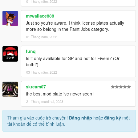
01 Tháng năm, 2022
mrwallace888
Just so you're aware, I think license plates actually
more so belong in the Paint Jobs category.
01 Tháng năm, 2022
funq
Is it only available for SP and not for Fivem? (Or
both?)
03 Tháng năm, 2022
skream07
the best mod plate ive never seen !
21 Tháng mười hai, 2023
Tham gia vào cuộc trò chuyện!
Đăng nhập
hoặc
đăng ký
một
tài khoản để có thể bình luận.