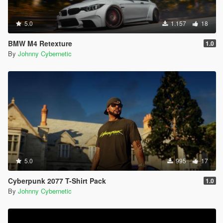
5.0
1.157
18
BMW M4 Retexture
1.0
By
Johnny Cybernetic
5.0
995
17
Cyberpunk 2077 T-Shirt Pack
1.0
By
Johnny Cybernetic