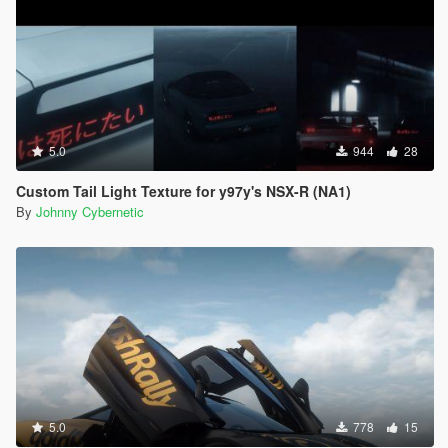
5.0
944
28
Custom Tail Light Texture for y97y's NSX-R (NA1)
By
Johnny Cybernetic
5.0
778
15