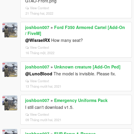
GTAO-Front.png
View Context
21 Tháng hai, 2022
joshbon007
»
Ford F350 Armored Cartel [Add-On
/ FiveM]
@WisraelRX
How many seat?
View Context
16 Tháng một, 2022
joshbon007
»
Unknown creature [Add-On Ped]
@LunoBlood
The model is invisible. Please fix.
View Context
13 Tháng mười hai, 2021
joshbon007
»
Emergency Uniforms Pack
I still can't download v1.5.
View Context
09 Tháng mười hai, 2021
joshbon007
»
EUP Serve & Rescue