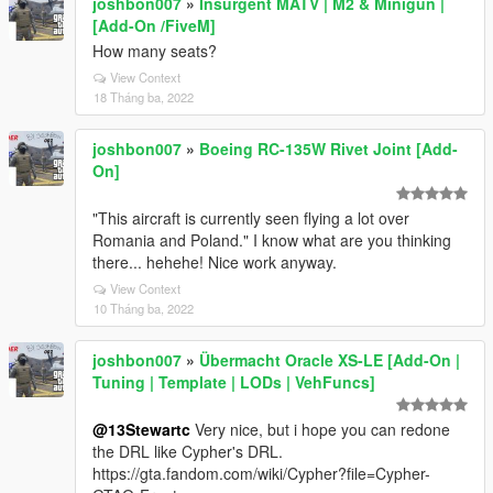
joshbon007
»
Insurgent MATV | M2 & Minigun |
[Add-On /FiveM]
How many seats?
View Context
18 Tháng ba, 2022
joshbon007
»
Boeing RC-135W Rivet Joint [Add-
On]
"This aircraft is currently seen flying a lot over
Romania and Poland." I know what are you thinking
there... hehehe! Nice work anyway.
View Context
10 Tháng ba, 2022
joshbon007
»
Übermacht Oracle XS-LE [Add-On |
Tuning | Template | LODs | VehFuncs]
@13Stewartc
Very nice, but i hope you can redone
the DRL like Cypher's DRL.
https://gta.fandom.com/wiki/Cypher?file=Cypher-