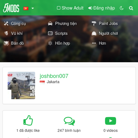
Show Adult
Đăng nhập
Công cụ
Phương tiện
Paint Jobs
Vũ khí
Scripts
Người chơi
Bản đồ
Hỗn hợp
Hơn
joshbon007
Jakarta
1 đã được like
247 bình luận
0 videos