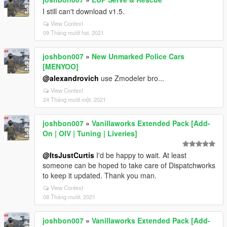
I still can't download v1.5.
View Context
09 Tháng mười hai, 2021
joshbon007
»
New Unmarked Police Cars
[MENYOO]
@alexandrovich
use Zmodeler bro...
View Context
24 Tháng mười một, 2021
joshbon007
»
Vanillaworks Extended Pack [Add-
On | OIV | Tuning | Liveries]
@ItsJustCurtis
I'd be happy to wait. At least
someone can be hoped to take care of Dispatchworks
to keep it updated. Thank you man.
View Context
08 Tháng mười, 2021
joshbon007
»
Vanillaworks Extended Pack [Add-