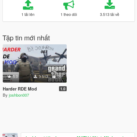
1 tải lên
1 theo dõi
3.513 tải về
Tập tin mới nhất
5.0
3.513
20
Harder RDE Mod
1.0
By
joshbon007