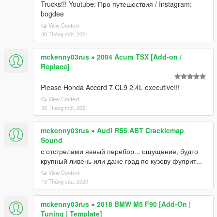
Trucks!!! Youtube: Про путешествия / Instagram:
bogdee
View Context
30 Tháng một, 2021
mckenny03rus
»
2004 Acura TSX [Add-on /
Replace]
Please Honda Accord 7 CL9 2.4L executive!!!
View Context
30 Tháng một, 2021
mckenny03rus
»
Audi RS5 ABT Cracklemap
Sound
с отстрелами явный перебор... ощущение, будто
крупный ливень или даже град по кузову фуярит...
View Context
13 Tháng sáu, 2020
mckenny03rus
»
2018 BMW M5 F90 [Add-On |
Tuning | Template]