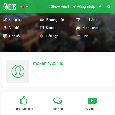
Show Adult
Đăng nhập
Công cụ
Phương tiện
Paint Jobs
Vũ khí
Scripts
Người chơi
Bản đồ
Hỗn hợp
Hơn
mckenny03rus
8 đã được like
12 bình luận
0 videos