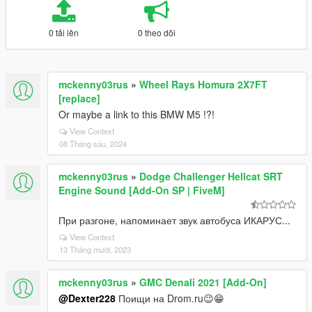
0 tải lên
0 theo dõi
mckenny03rus
»
Wheel Rays Homura 2X7FT
[replace]
Or maybe a link to this BMW M5 !?!
View Context
08 Tháng sáu, 2024
mckenny03rus
»
Dodge Challenger Hellcat SRT
Engine Sound [Add-On SP | FiveM]
При разгоне, напоминает звук автобуса ИКАРУС...
View Context
13 Tháng mười, 2023
mckenny03rus
»
GMC Denali 2021 [Add-On]
@Dexter228
Поищи на Drom.ru😉😁