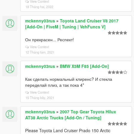
View Context
18 Tháng hai, 2022
mckenny03rus
»
Toyota Land Cruiser V8 2017
[Add-On | FiveM | Tuning | VehFuncs V]
Он прекрасен... Респект!
View Context
12 Tháng tám, 2021
mckenny03rus
»
BMW X5M F85 [Add-On]
Как сделать нормальный клиренс? И стекла
переделай плиз, а так пока 4*
View Context
15 Tháng bảy, 2021
mckenny03rus
»
2007 Top Gear Toyota Hilux
AT38 Arctic Trucks [Add-On / Tuning]
Please Toyota Land Cruiser Prado 150 Arctic