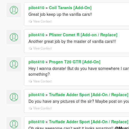
pilot410
»
Coil Taranis [Add-On]
Great job keep up the vanilla cars!!
View Context
pilot410
»
Pfister Comet R [Add-on / Replace]
Another great job by the master of vanilla cars!!!
View Context
pilot410
»
Progen T20 GTR [Add-On]
Hey I wanna donate! But do you have somewhere I ca
something?
View Context
pilot410
»
Truffade Adder Sport [Add-On / Replace]
Do you have any pictures of the slr? Maybe post on y
View Context
pilot410
»
Truffade Adder Sport [Add-On / Replace]
Oh okay awesome can’t wait it looks amazing!!
@Murci