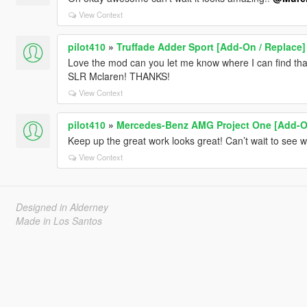
View Context
pilot410
»
Truffade Adder Sport [Add-On / Replace]
Love the mod can you let me know where I can find that 
SLR Mclaren! THANKS!
View Context
pilot410
»
Mercedes-Benz AMG Project One [Add-On
Keep up the great work looks great! Can’t wait to see w
View Context
Designed in Alderney
Made in Los Santos