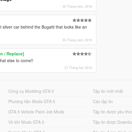
30 Tháng năm, 2018
silver car behind the Bugatti that looks like an
30 Tháng năm, 2018
 / Replace]
hat else to come!!
27 Tháng hai, 2018
Công cụ Modding GTA 5
Tập tin mới nhất
Phương tiện Mods GTA 5
Các tập tin
GTA 5 Vehicle Paint Job Mods
Tập tin được yêu thí
Vũ khí Mods GTA 5
Tập tin được Downlo