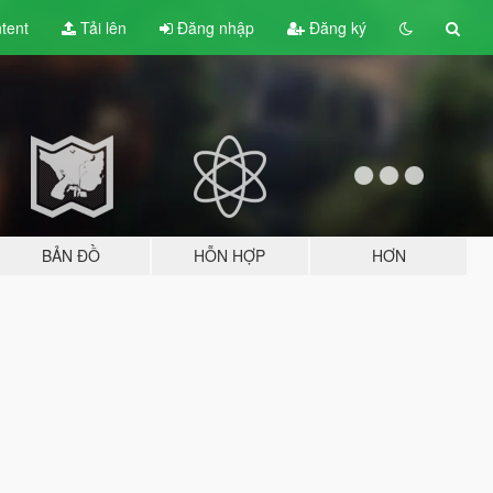
tent
Tải lên
Đăng nhập
Đăng ký
BẢN ĐỒ
HỖN HỢP
HƠN