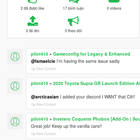
2 đã được like
17 bình luận
0 videos
0 tải lên
0 theo dõi
pilot410
»
Gameconfig for Legacy & Enhanced
@Ismaelcie
I'm having the same issue sadly
View Context
pilot410
»
2020 Toyota Supra GR Launch Edition A9
@arcticasian
I added your discord I WANT that C8!!
View Context
pilot410
»
Invetero Coquette Phobos [Add-On | So
Great job! Keep up the vanilla cars!!
View Context