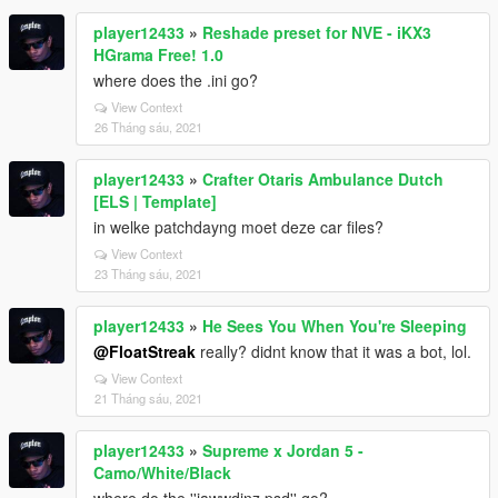
player12433
»
Reshade preset for NVE - iKX3
HGrama Free! 1.0
where does the .ini go?
View Context
26 Tháng sáu, 2021
player12433
»
Crafter Otaris Ambulance Dutch
[ELS | Template]
in welke patchdayng moet deze car files?
View Context
23 Tháng sáu, 2021
player12433
»
He Sees You When You're Sleeping
@FloatStreak
really? didnt know that it was a bot, lol.
View Context
21 Tháng sáu, 2021
player12433
»
Supreme x Jordan 5 -
Camo/White/Black