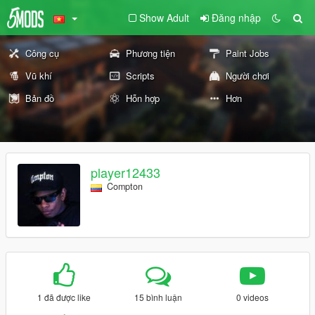
Show Adult
Đăng nhập
Công cụ
Phương tiện
Paint Jobs
Vũ khí
Scripts
Người chơi
Bản đồ
Hỗn hợp
Hơn
player12433
Compton
1 đã được like
15 bình luận
0 videos