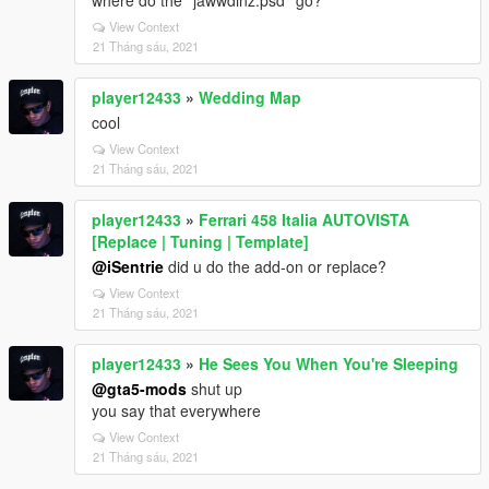
where do the ''jawwdinz.psd'' go?
View Context
21 Tháng sáu, 2021
player12433
»
Wedding Map
cool
View Context
21 Tháng sáu, 2021
player12433
»
Ferrari 458 Italia AUTOVISTA
[Replace | Tuning | Template]
@iSentrie
did u do the add-on or replace?
View Context
21 Tháng sáu, 2021
player12433
»
He Sees You When You're Sleeping
@gta5-mods
shut up
you say that everywhere
View Context
21 Tháng sáu, 2021