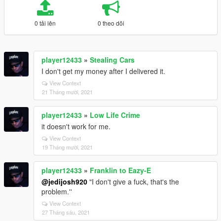
0 tải lên
0 theo dõi
player12433
»
Stealing Cars
I don't get my money after I delivered it.
View Context
21 Tháng mười, 2021
player12433
»
Low Life Crime
it doesn't work for me.
View Context
19 Tháng mười, 2021
player12433
»
Franklin to Eazy-E
@jedijosh920
"I don't give a fuck, that's the
problem.''
View Context
27 Tháng sáu, 2021