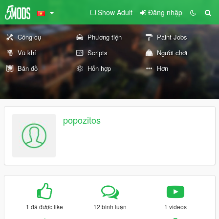
Show Adult
Đăng nhập
Công cụ
Phương tiện
Paint Jobs
Vũ khí
Scripts
Người chơi
Bản đồ
Hỗn hợp
Hơn
popozitos
1 đã được like
12 bình luận
1 videos