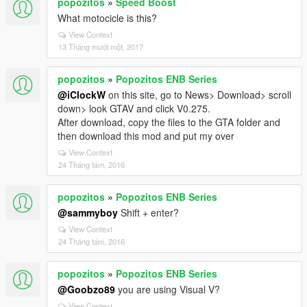
popozitos
»
Speed Boost
What motocicle is this?
View Context
13 Tháng mười một, 2017
popozitos
»
Popozitos ENB Series
@iClockW
on this site, go to News> Download> scroll
down> look GTAV and click V0.275.
After download, copy the files to the GTA folder and
then download this mod and put my over
View Context
24 Tháng tám, 2016
popozitos
»
Popozitos ENB Series
@sammyboy
Shift + enter?
View Context
24 Tháng tám, 2016
popozitos
»
Popozitos ENB Series
@Goobzo89
you are using Visual V?
View Context