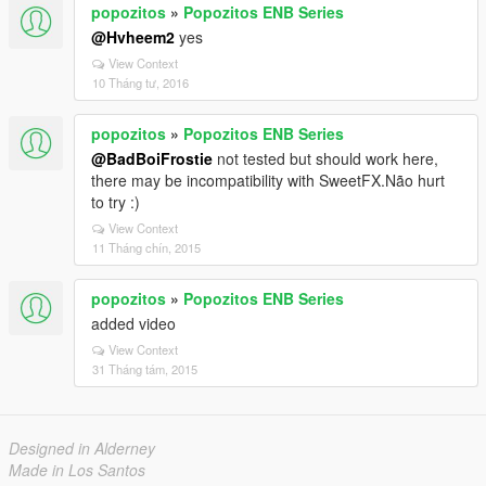
popozitos
»
Popozitos ENB Series
@Hvheem2
yes
View Context
10 Tháng tư, 2016
popozitos
»
Popozitos ENB Series
@BadBoiFrostie
not tested but should work here,
there may be incompatibility with SweetFX.Não hurt
to try :)
View Context
11 Tháng chín, 2015
popozitos
»
Popozitos ENB Series
added video
View Context
31 Tháng tám, 2015
Designed in Alderney
Made in Los Santos