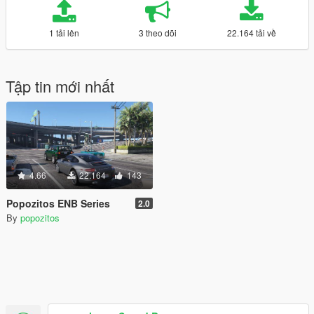
1 tải lên
3 theo dõi
22.164 tải về
Tập tin mới nhất
4.66
22.164
143
Popozitos ENB Series
2.0
By
popozitos