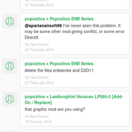
07 Tháng bảy, 2016
popozitos
»
Popozitos ENB Series
@spartanairsoft99
I've never seen this problem. It
may be some other mod giving conflict, or some error
DirectX
View Context
03 Tháng bảy, 2016
popozitos
»
Popozitos ENB Series
delete the files enbseries and D3D11
View Context
27 Tháng sáu, 2016
popozitos
»
Lamborghini Huracan LP580-2 [Add-
On / Replace]
that graphic mod are you using?
View Context
16 Tháng tư, 2016