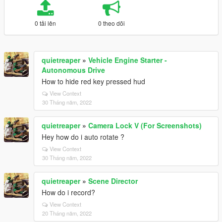
0 tải lên
0 theo dõi
quietreaper
»
Vehicle Engine Starter -
Autonomous Drive
How to hide red key pressed hud
View Context
30 Tháng năm, 2022
quietreaper
»
Camera Lock V (For Screenshots)
Hey how do i auto rotate ?
View Context
30 Tháng năm, 2022
quietreaper
»
Scene Director
How do i record?
View Context
20 Tháng năm, 2022