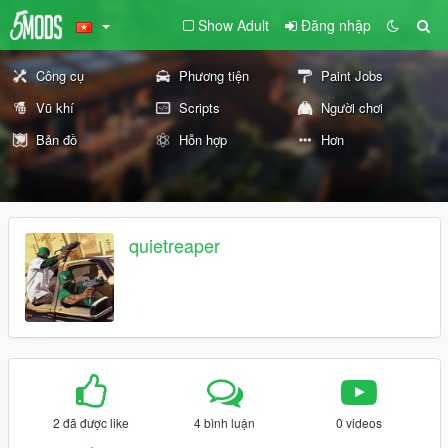
Show Adult
Đăng nhập
Công cụ
Phương tiện
Paint Jobs
Vũ khí
Scripts
Người chơi
Bản đồ
Hỗn hợp
Hơn
quietreaper
2 đã được like
4 bình luận
0 videos