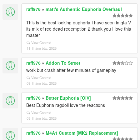
raff976
»
matt's Authentic Euphoria Overhaul
This is the best looking euphoria I have seen in gta V
its mix of red dead redemption 2 thank you I love this
master
View Context
11 Tháng bảy, 2026
raff976
»
Addon To Street
work but crash after few minutes of gameplay
View Context
09 Tháng bảy, 2026
raff976
»
Better Euphoria [OIV]
Best Euphoria ragdoll love the reactions
View Context
03 Tháng bảy, 2026
raff976
»
M4A1 Custom [MK2 Replacement]