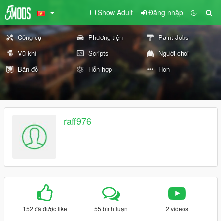
Show Adult
Đăng nhập
Công cụ
Phương tiện
Paint Jobs
Vũ khí
Scripts
Người chơi
Bản đồ
Hỗn hợp
Hơn
raff976
152 đã được like
55 bình luận
2 videos