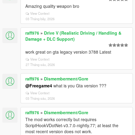
Amazing quality weapon bro
View Context
03 Tháng bảy, 2026
raff976
»
Drive V (Realistic Driving / Handling &
Damage + DLC Support)
work great on gta legacy version 3788 Latest
View Context
27 Tháng sáu, 2026
raff976
»
Dismemberment/Gore
@Freegame4
what is you Gta version ???
View Context
03 Tháng sáu, 2026
raff976
»
Dismemberment/Gore
The mod works correctly but requires
ScriptHookVDotNet-v3.7.0-nightly.77; at least the
most recent version does not work.