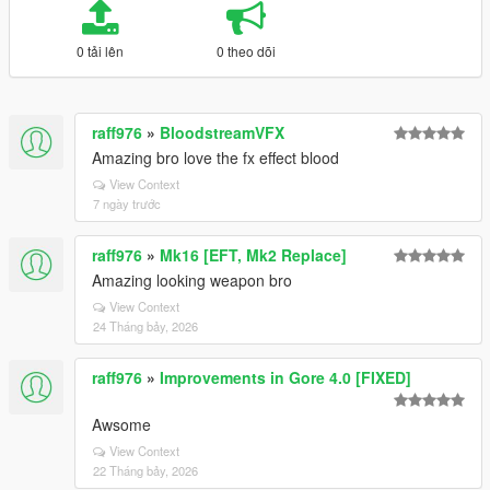
0 tải lên
0 theo dõi
raff976
»
BloodstreamVFX
Amazing bro love the fx effect blood
View Context
7 ngày trước
raff976
»
Mk16 [EFT, Mk2 Replace]
Amazing looking weapon bro
View Context
24 Tháng bảy, 2026
raff976
»
Improvements in Gore 4.0 [FIXED]
Awsome
View Context
22 Tháng bảy, 2026