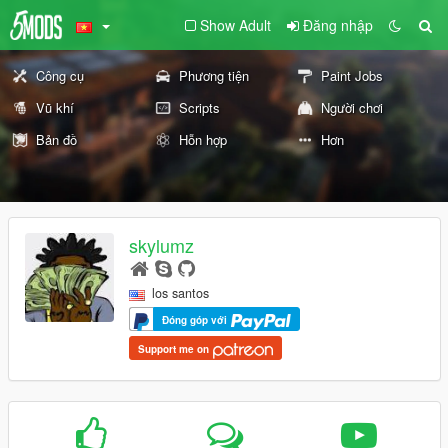
Show Adult
Đăng nhập
Công cụ
Phương tiện
Paint Jobs
Vũ khí
Scripts
Người chơi
Bản đồ
Hỗn hợp
Hơn
skylumz
los santos
Đóng góp với
Support me on