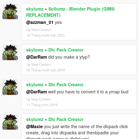
skylumz
»
Sollumz - Blender Plugin (GIMS
REPLACEMENT)
@azzman_01
yes
View Context
16 Tháng mười một, 2021
skylumz
»
Dlc Pack Creator
@DarRam
did you make a ytyp?
View Context
20 Tháng mười một, 2019
skylumz
»
Dlc Pack Creator
@DarRam
well you have to convert it to a ymap bud
View Context
11 Tháng chín, 2019
skylumz
»
Dlc Pack Creator
@Maxie
you just write the name of the dlcpack click
create, drag into dlcpacks and thenbpadte your
dlcpack pack name in dlclist.xml