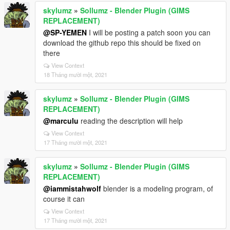
skylumz
»
Sollumz - Blender Plugin (GIMS
REPLACEMENT)
@SP-YEMEN
I will be posting a patch soon you can
download the github repo this should be fixed on
there
View Context
18 Tháng mười một, 2021
skylumz
»
Sollumz - Blender Plugin (GIMS
REPLACEMENT)
@marculu
reading the description will help
View Context
17 Tháng mười một, 2021
skylumz
»
Sollumz - Blender Plugin (GIMS
REPLACEMENT)
@iammistahwolf
blender is a modeling program, of
course it can
View Context
17 Tháng mười một, 2021