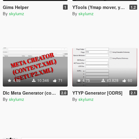
Gims Helper
YTools (Ymap mover, ymap replacer, ymap merger)
1
1.2
By
skylumz
By
skylumz
4.86
10.346
71
4.75
43.828
60
Dlc Meta Generator (content.xml and setup2.xml)
YTYP Generator [ODRS]
2.0
2.1
By
skylumz
By
skylumz