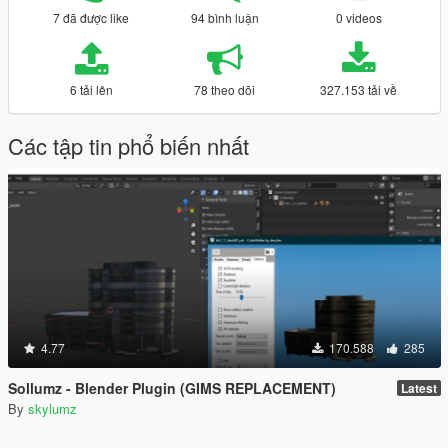
7 đã được like
94 bình luận
0 videos
6 tải lên
78 theo dõi
327.153 tải về
Các tập tin phổ biến nhất
4.77
170.588
285
Sollumz - Blender Plugin (GIMS REPLACEMENT)
Latest
By
skylumz