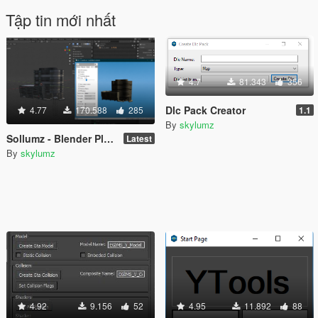
Tập tin mới nhất
4.7
81.343
356
Dlc Pack Creator
4.77
170.588
285
1.1
By
skylumz
Sollumz - Blender Plugin (GIMS REPLACEMENT)
Latest
By
skylumz
4.92
9.156
52
4.95
11.892
88