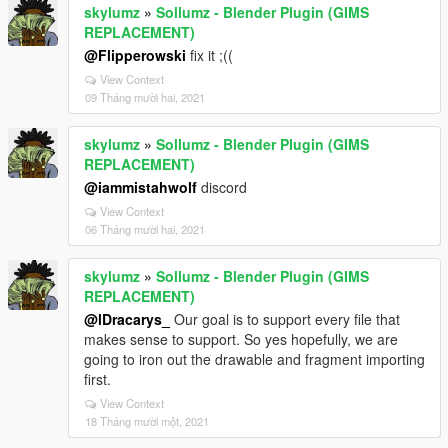
skylumz
»
Sollumz - Blender Plugin (GIMS
REPLACEMENT)
@Flipperowski
fix it ;((
View Context
09 Tháng mười hai, 2021
skylumz
»
Sollumz - Blender Plugin (GIMS
REPLACEMENT)
@iammistahwolf
discord
View Context
06 Tháng mười hai, 2021
skylumz
»
Sollumz - Blender Plugin (GIMS
REPLACEMENT)
@lDracarys_
Our goal is to support every file that
makes sense to support. So yes hopefully, we are
going to iron out the drawable and fragment importing
first.
View Context
18 Tháng mười một, 2021