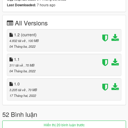
Added original rims separately.
7 hours ago
Last Downloaded:
Added Vehfuncs working parts, wipers and auto spoiler.
(requires Vehfuncs V https://www.gta5-
mods.com/scripts/vehfuncs-v)
All Versions
1.2
Added version without windshield tinting.
--------------------------------------------------------------------------------
1.2
(current)
------------
4.832 tải về
, 100 MB
Installation:
04 Tháng ba, 2022
Go to: GTAV\mods\update\update.rpf\common\data
1.1
Extract dlclist.xml and add this line:
311 tải về
, 70 MB
04 Tháng ba, 2022
dlcpacks:\slr\
Go to: GTAV\mods\update\x64\dlcpacks
1.0
3.205 tải về
, 70 MB
and make a folder called slr
17 Tháng hai, 2022
add the included dlc.rpf file
SPAWN: slr
52 Bình luận
Hiển thị 20 bình luận trước