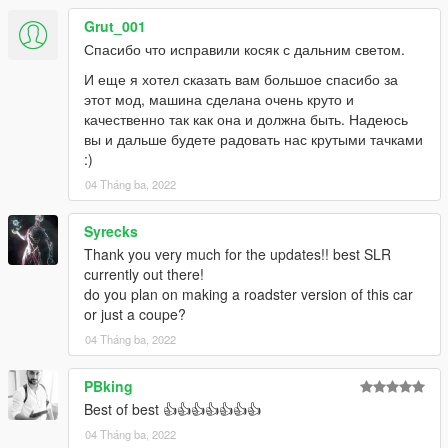
Grut_001
Спасибо что исправили косяк с дальним светом.
И еще я хотел сказать вам большое спасибо за
этот мод, машина сделана очень круто и
качественно так как она и должна быть. Надеюсь
вы и дальше будете радовать нас крутыми тачками
:)
04 Tháng ba, 2022
Syrecks
Thank you very much for the updates!! best SLR
currently out there!
do you plan on making a roadster version of this car
or just a coupe?
04 Tháng ba, 2022
PBking
Best of best 👍👍👍👍👍👍👍
04 Tháng ba, 2022