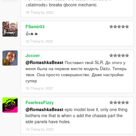
<statmods> breaks qbcore mechanic.
09 Tháng ba, 2022
FSamir03
👍🔥🔥
02 Tháng tư, 2022
Jocoer
@RomashkaBeast
Поставил твой SLR. До этого у
меня была на первом месте модель Dazu. Теперь
твоя. Она просто совершенство. Даже настройки
супер
09 Tháng tư, 2022
FearlessFizzy
@RomashkaBeast
epic model love it, only one thing
bothers me that is when u add the chassis part the
side panels have holes.
16 Tháng ba, 2023