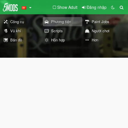
Show Adult
Đăng nhập
Công cụ
Phương tiện
Paint Jobs
Vũ khí
Scripts
Người chơi
Bản đồ
Hỗn hợp
Hơn