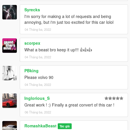
Syrecks
I'm sorry for making a lot of requests and being
annoying, but i'm just too excited for this car lolol
04 Tháng ba, 2022
scorpex
What a beast bro keep it up!!! 👍👍👍
04 Tháng ba, 2022
PBking
Please volvo 90
04 Tháng ba, 2022
Inglorious_S
Great work ! :) Finally a great convert of this car !
06 Tháng ba, 2022
RomashkaBeast
Tác giả