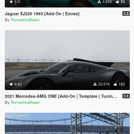
5.0
4.895
89
Jaguar XJ220 1993 [Add-On | Extras]
1.3
By
RomashkaBeast
4.82
23.574
182
2021 Mercedes-AMG ONE [Add-On | Template | Tuning | Extras | VehFuncs V]
1.1
By
RomashkaBeast