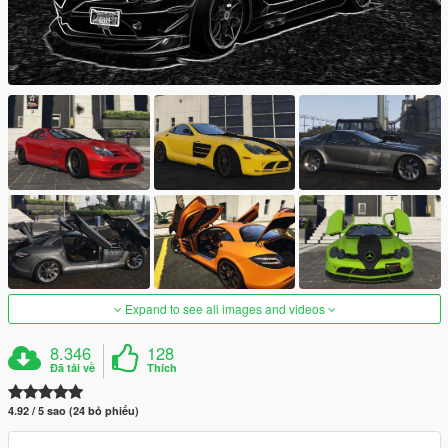
Expand to see all images and videos
8.346
128
Đã tải về
Thích
4.92 / 5 sao (24 bỏ phiếu)