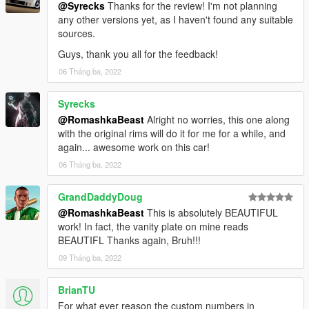
@Syrecks
Thanks for the review! I'm not planning
any other versions yet, as I haven't found any suitable
sources.
Guys, thank you all for the feedback!
06 Tháng ba, 2022
Syrecks
@RomashkaBeast
Alright no worries, this one along
with the original rims will do it for me for a while, and
again... awesome work on this car!
06 Tháng ba, 2022
GrandDaddyDoug
@RomashkaBeast
This is absolutely BEAUTIFUL
work! In fact, the vanity plate on mine reads
BEAUTIFL Thanks again, Bruh!!!
09 Tháng ba, 2022
BrianTU
For what ever reason the custom numbers in