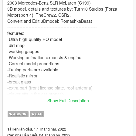
2003 Mercedes-Benz SLR McLaren (C199)
3D model, details and textures by: Turn10 Studios (Forza
Motorsport 4), TheCrew2, CSR2.
Convert and Edit 3Dmodel: RomashkaBeast
-----------------------------------------------------------
features:
-Ultra high-quality HQ model
-dirt map
-working gauges
-Working animation exhausts & engine
-Correct model proportions
-Tuning parts are available
-Realistic mirror
-break glass
-extra part (front license plate, roof antenna)
-player sits in the car properly
-The archive contains additional rims
Show Full Description
--------------------------------------------------
Changelogs:
ADD-ON
CAR
1.1
Lighting of headlights has been corrected.
17 Tháng hai, 2022
Tải lên lần đầu:
Added separate painting of the interior stitching and calipers.
04 Tháng ba, 2022
Cập nhật lần cuối: