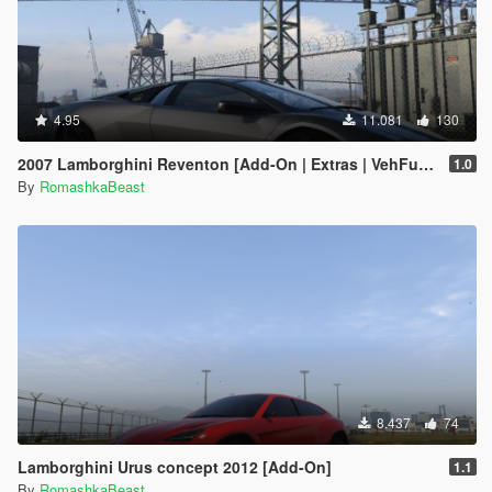
4.95
11.081
130
2007 Lamborghini Reventon [Add-On | Extras | VehFuncs V]
1.0
By
RomashkaBeast
8.437
74
Lamborghini Urus concept 2012 [Add-On]
1.1
By
RomashkaBeast