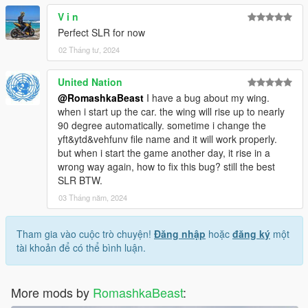
V i n
Perfect SLR for now
02 Tháng tư, 2024
United Nation
@RomashkaBeast
I have a bug about my wing.
when i start up the car. the wing will rise up to nearly
90 degree automatically. sometime i change the
yft&ytd&vehfunv file name and it will work properly.
but when i start the game another day, it rise in a
wrong way again, how to fix this bug? still the best
SLR BTW.
03 Tháng năm, 2024
Tham gia vào cuộc trò chuyện!
Đăng nhập
hoặc
đăng ký
một
tài khoản để có thể bình luận.
More mods by
RomashkaBeast
: