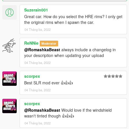
Suzerain001
Great car. How do you select the HRE rims? I only get
the original rims when I spawn the car.
04 Tháng ba, 2022
ReNNie
Moderator
@RomashkaBeast
always include a changelog in
your description when updating your upload
04 Tháng ba, 2022
scorpex
Best SLR mod ever 👍👍👍
04 Tháng ba, 2022
scorpex
@RomashkaBeast
Would love if the windshield
wasn't tinted though 👍👍👍
04 Tháng ba, 2022