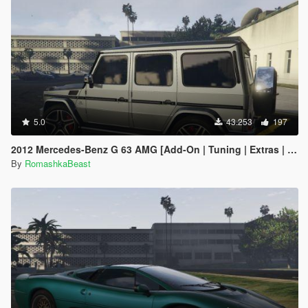
5.0
43.253
197
2012 Mercedes-Benz G 63 AMG [Add-On | Tuning | Extras | VehFuncs V]
By
RomashkaBeast