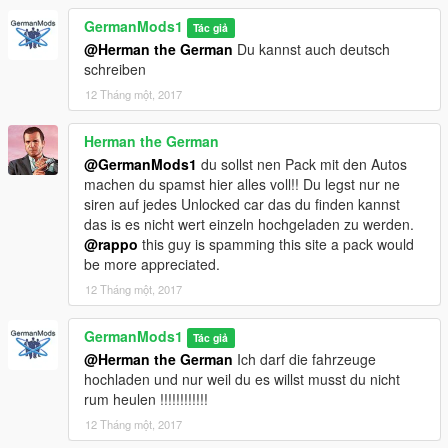
GermanMods1
Tác giả
@Herman the German
Du kannst auch deutsch
schreiben
12 Tháng một, 2017
Herman the German
@GermanMods1
du sollst nen Pack mit den Autos
machen du spamst hier alles voll!! Du legst nur ne
siren auf jedes Unlocked car das du finden kannst
das is es nicht wert einzeln hochgeladen zu werden.
@rappo
this guy is spamming this site a pack would
be more appreciated.
12 Tháng một, 2017
GermanMods1
Tác giả
@Herman the German
Ich darf die fahrzeuge
hochladen und nur weil du es willst musst du nicht
rum heulen !!!!!!!!!!!!
12 Tháng một, 2017