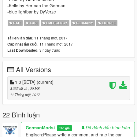
-Kelle by Herman the German
-blue lightbar by DyVerze
CAR
AUDI
EMERGENCY
GERMANY
EUROPE
11 Tháng một, 2017
Tải lên lần đầu:
11 Tháng một, 2017
Cập nhật lần cuối:
3 ngày trước
Last Downloaded:
All Versions
1.0 [BETA]
(current)
3.335 tải về
, 20 MB
11 Tháng một, 2017
22 Bình luận
GermanMods1
Đã đánh dấu bình luận
Tác giả
Englisch:Please write a comment and rate the car