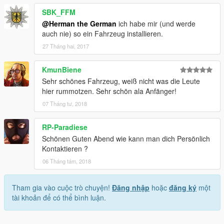
SBK_FFM
@Herman the German
ich habe mir (und werde
auch nie) so ein Fahrzeug installieren.
27 Tháng hai, 2017
KmunBiene
Sehr schönes Fahrzeug, weiß nicht was die Leute
hier rummotzen. Sehr schön ala Anfänger!
07 Tháng tư, 2018
RP-Paradiese
Schönen Guten Abend wie kann man dich Persönlich
Kontaktieren ?
06 Tháng tám, 2018
Tham gia vào cuộc trò chuyện!
Đăng nhập
hoặc
đăng ký
một
tài khoản để có thể bình luận.