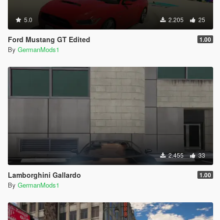
5.0
2.205
25
Ford Mustang GT Edited
1.00
By
GermanMods1
2.455
33
Lamborghini Gallardo
1.00
By
GermanMods1