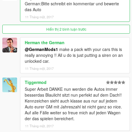
German:Bitte schreibt ein kommentar und bewerte
das Auto
11 Tháng một, 2017
Hiển thị 2 bình luận trước
Herman the German
@GermanMods1
make a pack with your cars this is
really annoying !! All u do is just putting a siren on an
unlocked car.
11 Tháng một, 2017
Tiggermod
Super Arbeit DANKE nun werden die Autos immer
besserdas Blaulicht sitzt nun perfekt auf dem Dach!!
Kennzeichen sieht auch klasse aus nur auf jedem
Auto eurer GM mit Jahreszahl ist nicht ganz so nice.
Auf alle Fälle weiter so freue mich auf jeden Wagen
der das spielen bereichert.
11 Tháng một, 2017