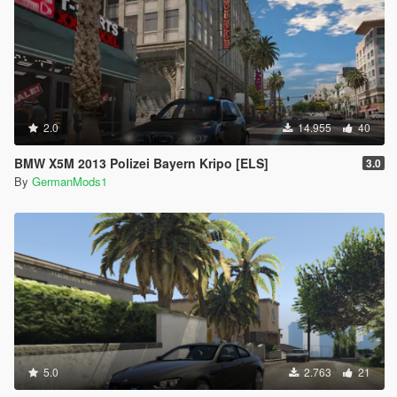
2.0
14.955
40
BMW X5M 2013 Polizei Bayern Kripo [ELS]
3.0
By
GermanMods1
5.0
2.763
21