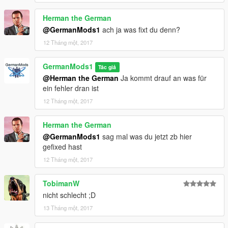
Herman the German
@GermanMods1
ach ja was fixt du denn?
12 Tháng một, 2017
GermanMods1
Tác giả
@Herman the German
Ja kommt drauf an was für
ein fehler dran ist
12 Tháng một, 2017
Herman the German
@GermanMods1
sag mal was du jetzt zb hier
gefixed hast
12 Tháng một, 2017
TobimanW
nicht schlecht ;D
13 Tháng một, 2017