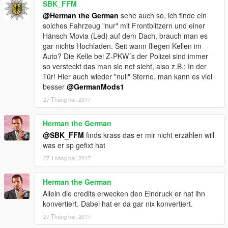
SBK_FFM
@Herman the German
sehe auch so, ich finde ein
solches Fahrzeug "nur" mit Frontblitzern und einer
Hänsch Movia (Led) auf dem Dach, brauch man es
gar nichts Hochladen. Seit wann fliegen Kellen im
Auto? Die Kelle bei Z-PKW´s der Polizei sind immer
so versteckt das man sie net sieht, also z.B.: In der
Tür! Hier auch wieder "null" Sterne, man kann es viel
besser
@GermanMods1
27 Tháng hai, 2017
Herman the German
@SBK_FFM
finds krass das er mir nicht erzählen will
was er sp gefixt hat
27 Tháng hai, 2017
Herman the German
Allein die credits erwecken den Eindruck er hat ihn
konvertiert. Dabei hat er da gar nix konvertiert.
27 Tháng hai, 2017