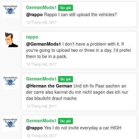
GermanMods1
Tác giả
@rappo
Rappo I can still upload the vehicles?
12 Tháng một, 2017
rappo
@GermanMods1
I don't have a problem with it. If
you're going to upload two or three in a day, I'd prefer
them to be in a pack.
12 Tháng một, 2017
GermanMods1
Tác giả
@Herman the German
Und ich fix Paar sachen an
der carre also kannst du mir nicht sagen das ich nur
das blaulicht drauf mache
12 Tháng một, 2017
GermanMods1
Tác giả
@rappo
Yes I do not invite everyday a car HIGH
12 Tháng một, 2017