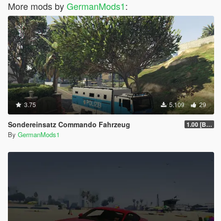
More mods by
GermanMods1
:
3.75
5.109
29
Sondereinsatz Commando Fahrzeug
1.00 [BETA]
By
GermanMods1