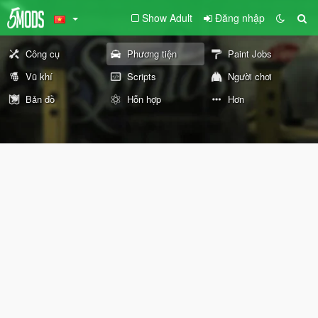
Show Adult
Đăng nhập
Công cụ
Phương tiện
Paint Jobs
Vũ khí
Scripts
Người chơi
Bản đồ
Hỗn hợp
Hơn