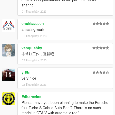
sharing.
01 Tháng bảy, 2023
enoklaassen
amazing work
01 Tháng bảy, 2023
vanquishky
非常好工作，退群吧
02 Tháng bảy, 2023
yr8tn
very nice
02 Tháng bảy, 2023
Edbarcelos
Please, have you been planning to make the Porsche
911 Turbo S Cabrio Auto Roof? There is no such
model in GTA V with automatic roof!