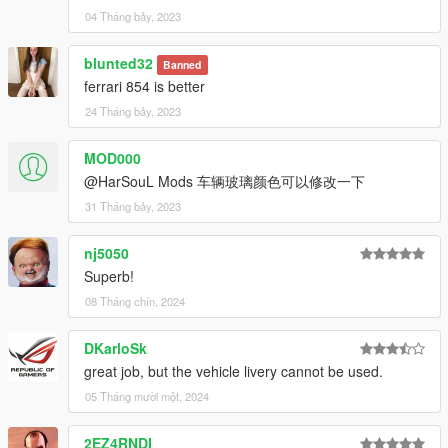
04 Tháng bảy, 2023
blunted32
Banned
ferrari 854 is better
24 Tháng bảy, 2023
MOD000
@HarSouL Mods 车辆玻璃颜色可以修改一下
31 Tháng bảy, 2023
nj5050
Superb!
08 Tháng chín, 2024
DKarloSk
great job, but the vehicle livery cannot be used.
05 Tháng mười một, 2024
2EZ4RNDI