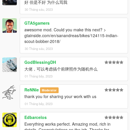
好 但是不好 为什么骂我
30 Tháng sáu, 2023
GTA5gamers
awesome mod. Could you make this next? >
gtainside.com/en/sanandreas/bikes/124115-indian-
scout-bobber-2018/
30 Tháng sáu, 2023
GodBlessingDH
大佬，可以考虑搞个前牌照作为随机件么
01 Tháng bảy, 2023
ReNNie
Moderator
thank you for sharing your work with us
01 Tháng bảy, 2023
Edbarcelos
Everything works perfect. Amazing mod, rich in
details. Congratulations on the job. Thanks for