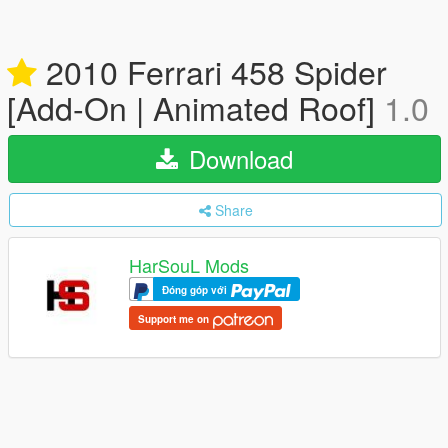
2010 Ferrari 458 Spider
[Add-On | Animated Roof]
1.0
Download
Share
HarSouL Mods
Đóng góp với
Support me on