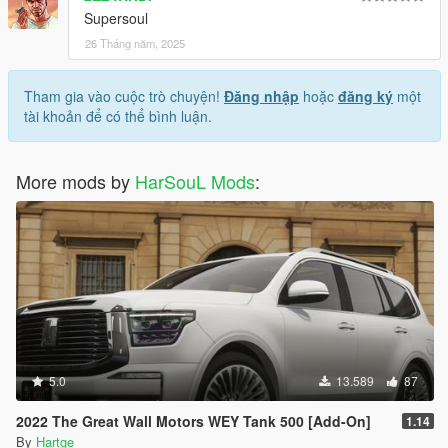
Supersoul
26 Tháng năm, 2025
Tham gia vào cuộc trò chuyện!
Đăng nhập
hoặc
đăng ký
một
tài khoản để có thể bình luận.
More mods by
HarSouL Mods
:
5.0
13.589
87
2022 The Great Wall Motors WEY Tank 500 [Add-On]
1.14
By
Hartge