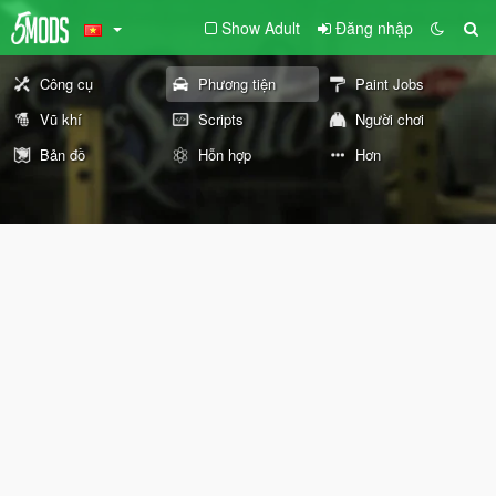
Show Adult
Đăng nhập
Công cụ
Phương tiện
Paint Jobs
Vũ khí
Scripts
Người chơi
Bản đồ
Hỗn hợp
Hơn