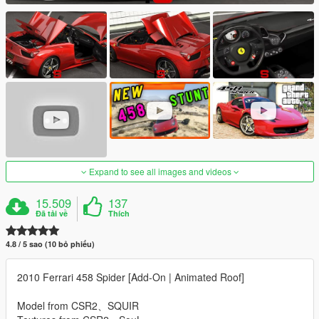
Expand to see all images and videos
15.509
137
Đã tải về
Thích
4.8 / 5 sao (10 bỏ phiếu)
2010 Ferrari 458 Spider [Add-On | Animated Roof]
Model from CSR2、SQUIR