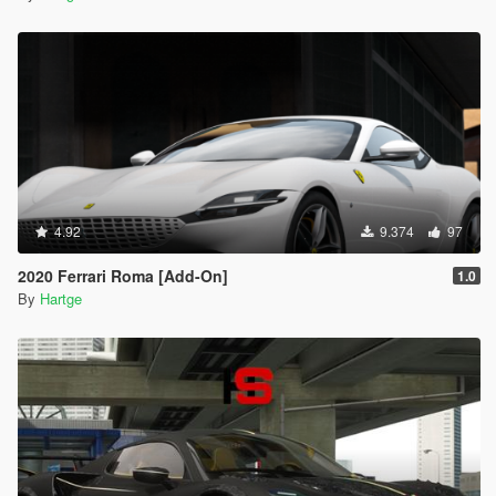
4.92
9.374
97
2020 Ferrari Roma [Add-On]
1.0
By
Hartge