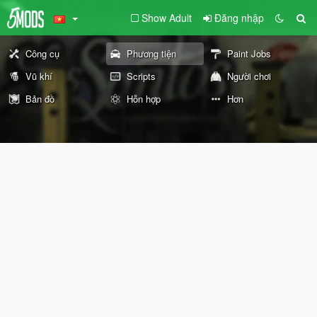
Show Adult
Đăng nhập
Công cụ
Phương tiện
Paint Jobs
Vũ khí
Scripts
Người chơi
Bản đồ
Hỗn hợp
Hơn