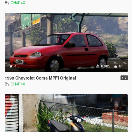
By
CH4P4X
4.5
8.985
61
1998 Chevrolet Corsa MPFI Original
1.7
By
CH4P4X