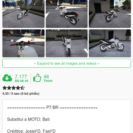
Expand to see all images and videos
7.177
46
Đã tải về
Thích
4.33 / 5 sao (6 bỏ phiếu)
================ PT/BR ================
Substitui a MOTO: Bati
Créditos: Josiel³D, Fael³D