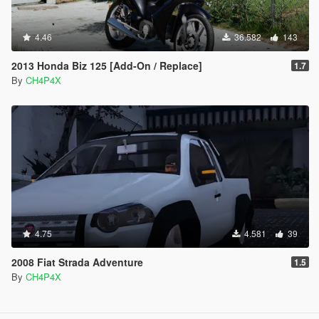
4.46
36.582
143
2013 Honda Biz 125 [Add-On / Replace]
1.7
By
CH4P4X
4.75
4.581
39
2008 Fiat Strada Adventure
1.5
By
CH4P4X