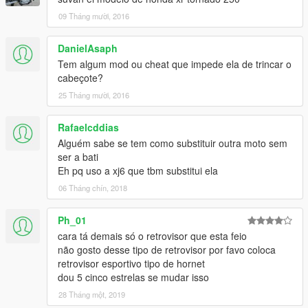
09 Tháng mười, 2016
DanielAsaph
Tem algum mod ou cheat que impede ela de trincar o
cabeçote?
25 Tháng mười, 2016
Rafaelcddias
Alguém sabe se tem como substituir outra moto sem
ser a bati
Eh pq uso a xj6 que tbm substitui ela
06 Tháng chín, 2018
Ph_01
cara tá demais só o retrovisor que esta feio
não gosto desse tipo de retrovisor por favo coloca
retrovisor esportivo tipo de hornet
dou 5 cinco estrelas se mudar isso
28 Tháng một, 2019