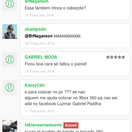
BrNagatson
Essa tambem trinca o cabeçote?
31 Tháng tám, 2016
shampzzbr
@BrNagatson
kkkkkkkkkkkkk
02 Tháng chín, 2016
GABRIEL MODS
Ficou boa cara só faltou o painel!
02 Tháng chín, 2016
KazzyCdn
e para colocar no pc ??? se nao
alguem me ajuda colocar no Xbox 360 pq nao sei
add no facebook Luzmar Gabriel Padilha
11 Tháng chín, 2016
fabiansanlamuerte
Banned
suvan el modelo de honda xr tornado 250