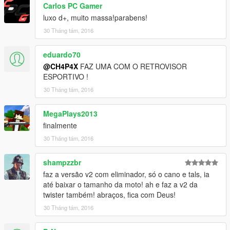
Carlos PC Gamer
luxo d+, muito massa!parabens!
30 Tháng tám, 2016
eduardo70
@CH4P4X
FAZ UMA COM O RETROVISOR
ESPORTIVO !
30 Tháng tám, 2016
MegaPlays2013
finalmente
30 Tháng tám, 2016
shampzzbr
faz a versão v2 com eliminador, só o cano e tals, ia
até baixar o tamanho da moto! ah e faz a v2 da
twister também! abraços, fica com Deus!
30 Tháng tám, 2016