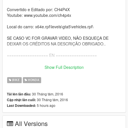
Convertido e Editado por: CH4P4X
Youtube: www.youtube.com/ch4p4x
Local do carro: x64e.rpf\levels\gta5\vehicles.rpf\
SE CASO VC FOR GRAVAR VIDEO, NÃO ESQUEÇA DE
DEIXAR OS CRÉDITOS NA DESCRIÇÃO OBRIGADO..
================== EN ==================
Replaces the car: Bati
Show Full Description
Converted & Edit By: CH4P4X
BIKE
HONDA
Youtube: www.youtube.com/ch4p4x
30 Tháng tám, 2016
Tải lên lần đầu:
Location of the bike: x64e.rpf\levels\gta5\vehicles.rpf\
30 Tháng tám, 2016
Cập nhật lần cuối:
5 hours ago
Last Downloaded:
IF YOU ARE RECORDING VIDEO, DON'T FORGET TO LEAVE
THE CREDITS ON DESCRIPTION THANK YOU..
All Versions
(OS INVEJOSOS FICA PUTO)