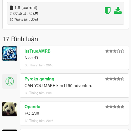
1.6
(current)
7.177 tải về
, 30 MB
30 Tháng tám, 2016
17 Bình luận
ItsTrueAMRB
Nice :D
30 Tháng tám, 2016
Pyroks gaming
CAN YOU MAKE ktm1190 adventure
30 Tháng tám, 2016
Opanda
FODA!!!
30 Tháng tám, 2016