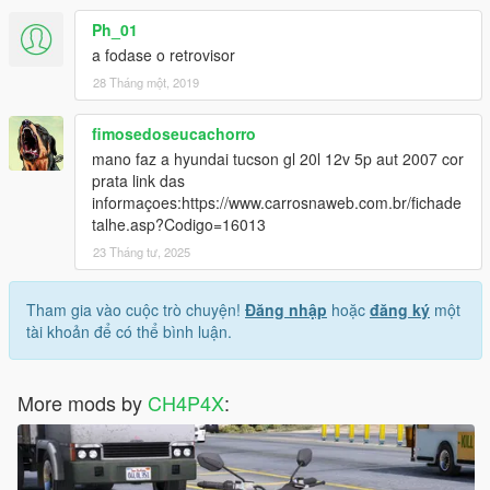
Ph_01
a fodase o retrovisor
28 Tháng một, 2019
fimosedoseucachorro
mano faz a hyundai tucson gl 20l 12v 5p aut 2007 cor
prata link das
informaçoes:https://www.carrosnaweb.com.br/fichade
talhe.asp?Codigo=16013
23 Tháng tư, 2025
Tham gia vào cuộc trò chuyện!
Đăng nhập
hoặc
đăng ký
một
tài khoản để có thể bình luận.
More mods by
CH4P4X
: