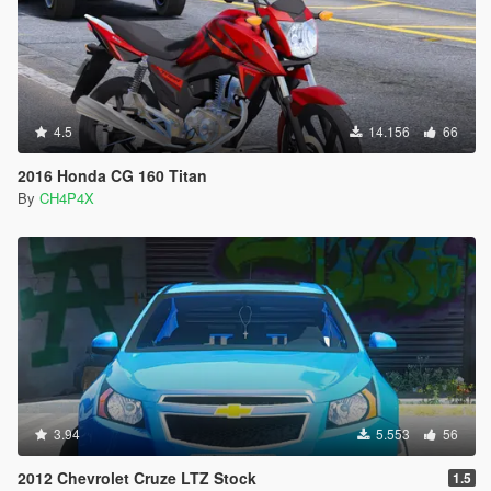
4.5
14.156
66
2016 Honda CG 160 Titan
By
CH4P4X
3.94
5.553
56
2012 Chevrolet Cruze LTZ Stock
1.5