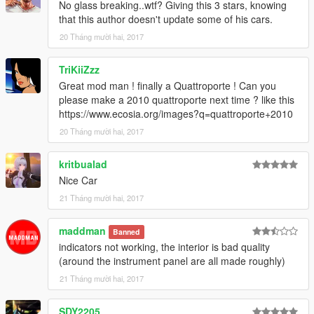
No glass breaking..wtf? Giving this 3 stars, knowing
that this author doesn't update some of his cars.
20 Tháng mười hai, 2017
TriKiiZzz
Great mod man ! finally a Quattroporte ! Can you
please make a 2010 quattroporte next time ? like this
https://www.ecosia.org/images?q=quattroporte+2010
20 Tháng mười hai, 2017
kritbualad
Nice Car
21 Tháng mười hai, 2017
maddman
Banned
indicators not working, the interior is bad quality
(around the instrument panel are all made roughly)
21 Tháng mười hai, 2017
SDY2205