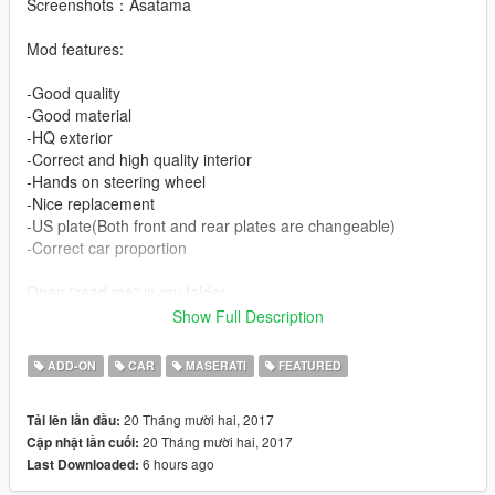
Screenshots：Asatama
Mod features:
-Good quality
-Good material
-HQ exterior
-Correct and high quality interior
-Hands on steering wheel
-Nice replacement
-US plate(Both front and rear plates are changeable)
-Correct car proportion
Open "read me" in my folder.
Show Full Description
Private cars for sell more than screen shots you can see in my
folder and feel free to contact me via e-mail.
ADD-ON
CAR
MASERATI
FEATURED
asatamanaozumi@163.com or kikiasatama@gmail.com
20 Tháng mười hai, 2017
Tải lên lần đầu:
Enjoy!
20 Tháng mười hai, 2017
Cập nhật lần cuối:
6 hours ago
Last Downloaded: