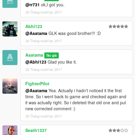
@rr731
ok,I got you.
20 Tháng mười hai, 2017
Abhi123
@Asatama
GLK was good brother!!! :D
20 Tháng mười hai, 2017
Asatama
Tác giả
@Abhi123
Glad you like it.
20 Tháng mười hai, 2017
FighterPilot
@Asatama
Yea. Actually i hadn't noticed it the first
time. So i went back to game and checked again and
it was actually right. So i deleted that old one and put
new corrected comment :)
20 Tháng mười hai, 2017
Seath1337