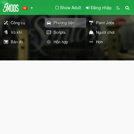
Show Adult
Đăng nhập
Công cụ
Phương tiện
Paint Jobs
Vũ khí
Scripts
Người chơi
Bản đồ
Hỗn hợp
Hơn