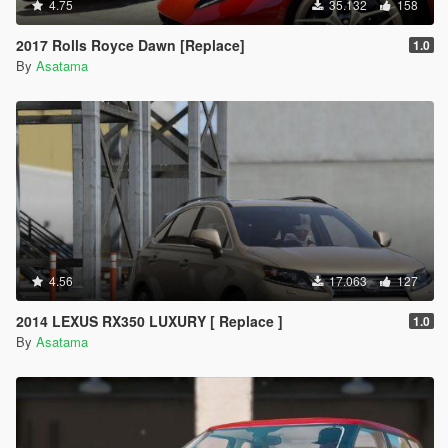
4.75
35.132
158
2017 Rolls Royce Dawn [Replace]
1.0
By
Asatama
4.56
17.063
127
2014 LEXUS RX350 LUXURY [ Replace ]
1.0
By
Asatama