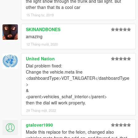
the light show through the trunk and tail light. But
other than that its a cool car
15 Tháng tư, 2019
SKINANDBONES
amazing
12 Tháng mười, 2020
United Nation
Dial problem fixed:
Change the vehicle.meta line
<dashboardType>VDT_TAILGATER</dashboardType
>
&
<parent>vehicles_schaf_interior</parent>
then the dial will work property.
29 Tháng một, 2022
gtalover1990
Made this replace for the felon, changed also