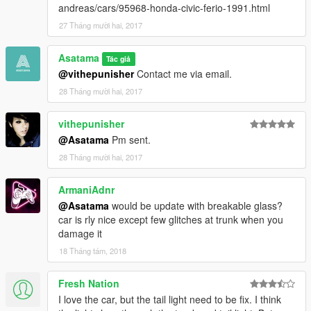
andreas/cars/95968-honda-civic-ferio-1991.html
27 Tháng mười hai, 2017
Asatama
Tác giả
@vithepunisher
Contact me via email.
28 Tháng mười hai, 2017
vithepunisher
@Asatama
Pm sent.
28 Tháng mười hai, 2017
ArmaniAdnr
@Asatama
would be update with breakable glass?
car is rly nice except few glitches at trunk when you
damage it
18 Tháng tám, 2018
Fresh Nation
I love the car, but the tail light need to be fix. I think