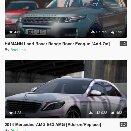
4.83
27.729
193
HAMANN Land Rover Range Rover Evoque [Add-On]
1.0
By
Asatama
4.28
143.938
463
2014 Mercedes-AMG S63 AMG [Add-on/Replace]
3.0
By
Asatama