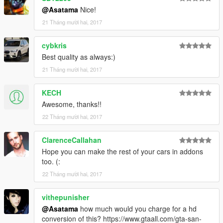
@Asatama
Nice!
21 Tháng mười hai, 2017
cybkris
Best quality as always:)
21 Tháng mười hai, 2017
KECH
Awesome, thanks!!
22 Tháng mười hai, 2017
ClarenceCallahan
Hope you can make the rest of your cars in addons
too. (:
22 Tháng mười hai, 2017
vithepunisher
@Asatama
how much would you charge for a hd
conversion of this? https://www.gtaall.com/gta-san-