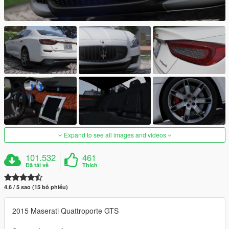
Expand to see all images and videos
101.532
461
Đã tải về
Thích
4.6 / 5 sao (15 bỏ phiếu)
2015 Maserati Quattroporte GTS