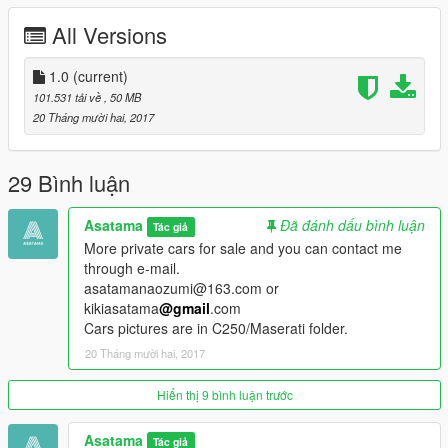
All Versions
1.0
(current)
101.531 tải về
, 50 MB
20 Tháng mười hai, 2017
29 Bình luận
Asatama
Đã đánh dấu bình luận
Tác giả
More private cars for sale and you can contact me
through e-mail.
asatamanaozumi@163.com or
kikiasatama
@gmail
.com
Cars pictures are in C250/Maserati folder.
20 Tháng mười hai, 2017
Hiển thị 9 bình luận trước
Asatama
Tác giả