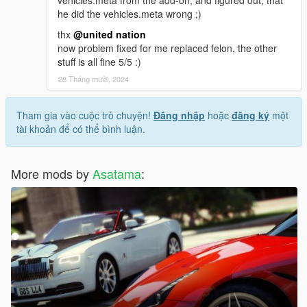
vehicles.meta from the add-on, and figured out, that
he did the vehicles.meta wrong ;)
thx
@united nation
now problem fixed for me replaced felon, the other
stuff is all fine 5/5 :)
28 Tháng mười, 2024
Tham gia vào cuộc trò chuyện!
Đăng nhập
hoặc
đăng ký
một
tài khoản để có thể bình luận.
More mods by
Asatama
: