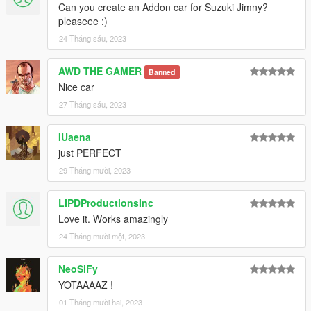
Can you create an Addon car for Suzuki Jimny?
pleaseee :)
24 Tháng sáu, 2023
AWD THE GAMER
Banned
Nice car
27 Tháng sáu, 2023
IUaena
just PERFECT
29 Tháng mười, 2023
LIPDProductionsInc
Love it. Works amazingly
24 Tháng mười một, 2023
NeoSiFy
YOTAAAAZ !
01 Tháng mười hai, 2023