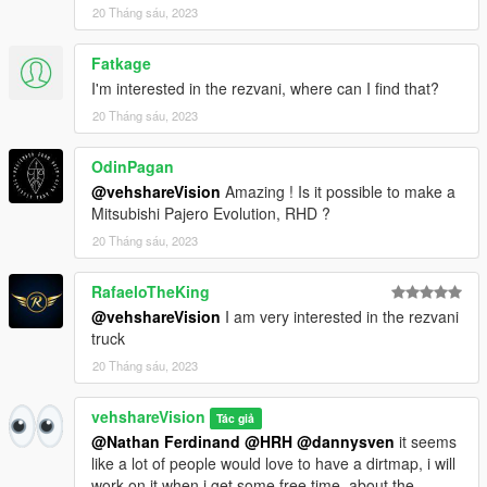
20 Tháng sáu, 2023
Fatkage
I'm interested in the rezvani, where can I find that?
20 Tháng sáu, 2023
OdinPagan
@vehshareVision
Amazing ! Is it possible to make a
Mitsubishi Pajero Evolution, RHD ?
20 Tháng sáu, 2023
RafaeloTheKing
@vehshareVision
I am very interested in the rezvani
truck
20 Tháng sáu, 2023
vehshareVision
Tác giả
@Nathan Ferdinand
@HRH
@dannysven
it seems
like a lot of people would love to have a dirtmap, i will
work on it when i get some free time, about the