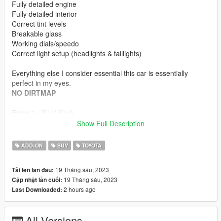
Fully detailed engine
Fully detailed interior
Correct tint levels
Breakable glass
Working dials/speedo
Correct light setup (headlights & taillights)
Everything else I consider essential this car is essentially
perfect in my eyes.
NO DIRTMAP
Extra 1
- Roof Rack
Show Full Description
Extra 2
- Mudflaps (Front & Rear)
ADD-ON
SUV
TOYOTA
Extra 3
- Custom Sidesteps
19 Tháng sáu, 2023
Tải lên lần đầu:
Extra 4
- Snorkel
19 Tháng sáu, 2023
Cập nhật lần cuối:
2 hours ago
Last Downloaded:
TUNING
Vehicle does not have any tuning pieces.
All Versions