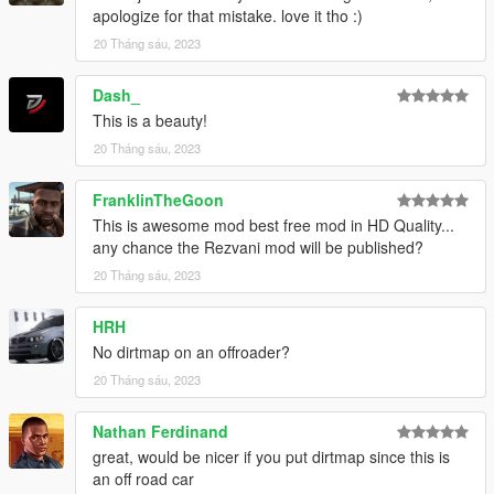
apologize for that mistake. love it tho :)
20 Tháng sáu, 2023
Dash_
This is a beauty!
20 Tháng sáu, 2023
FranklinTheGoon
This is awesome mod best free mod in HD Quality...
any chance the Rezvani mod will be published?
20 Tháng sáu, 2023
HRH
No dirtmap on an offroader?
20 Tháng sáu, 2023
Nathan Ferdinand
great, would be nicer if you put dirtmap since this is
an off road car