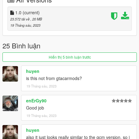
PAINT INSTRUCTIONS
Primary
- Body (full outer shell)
Secondary
1.0
(current)
- Skid Plate (below front bumper)
Dashboard
(benny's)
- Select interior pieces
23.572 tải về
, 20 MB
19 Tháng sáu, 2023
LIVERY NOT SUPPORTED
installation instructions available in the
README.html
file
within the .rar
25 Bình luận
vehshareVision
Hiển thị 5 bình luận trước
https://vehsharevision.com/
huyen
vehshareVision Discord
is this not from gtacarmods?
19 Tháng sáu, 2023
enErGy90
Good job
19 Tháng sáu, 2023
huyen
also it just looks really similar to the gcm version, so i