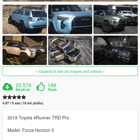
Expand to see all images and videos
23.574
149
Đã tải về
Thích
4.97 / 5 sao (16 bỏ phiếu)
2019 Toyota 4Runner TRD Pro
Model: Forza Horizon 5