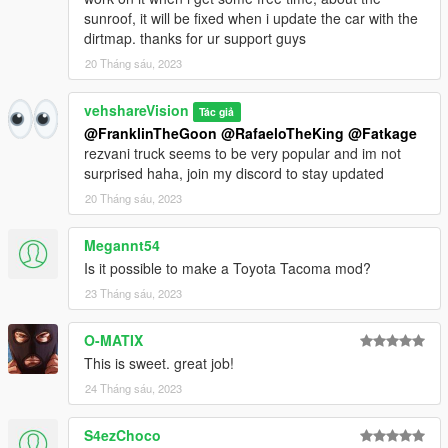
sunroof, it will be fixed when i update the car with the
dirtmap. thanks for ur support guys
20 Tháng sáu, 2023
vehshareVision
Tác giả
@FranklinTheGoon
@RafaeloTheKing
@Fatkage
rezvani truck seems to be very popular and im not
surprised haha, join my discord to stay updated
20 Tháng sáu, 2023
Megannt54
Is it possible to make a Toyota Tacoma mod?
23 Tháng sáu, 2023
O-MATIX
This is sweet. great job!
24 Tháng sáu, 2023
S4ezChoco