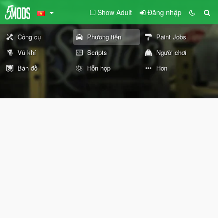
Show Adult
Đăng nhập
Công cụ
Phương tiện
Paint Jobs
Vũ khí
Scripts
Người chơi
Bản đồ
Hỗn hợp
Hơn