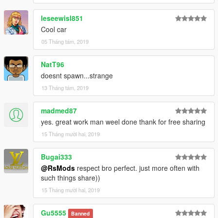
leseewisl851
Cool car
05 Tháng tám, 2019
NatT96
doesnt spawn...strange
13 Tháng tám, 2019
madmed87
yes. great work man weel done thank for free sharing
15 Tháng mười hai, 2019
Bugai333
@RsMods
respect bro perfect. just more often with
such things share))
15 Tháng mười hai, 2019
Gu5555
Banned