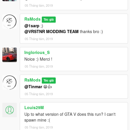
05 Tháng tám, 2019
RsMods
Tác giả
@1sarp
;)
@VRSTNR MODDING TEAM
thanks bro :)
05 Tháng tám, 2019
Inglorious_S
Noice :) Merci !
05 Tháng tám, 2019
RsMods
Tác giả
@Tinmar
😁👍
05 Tháng tám, 2019
Louis29M
Up to what version of GTA V does this run? I can't
spawn mine :(
05 Tháng tám, 2019