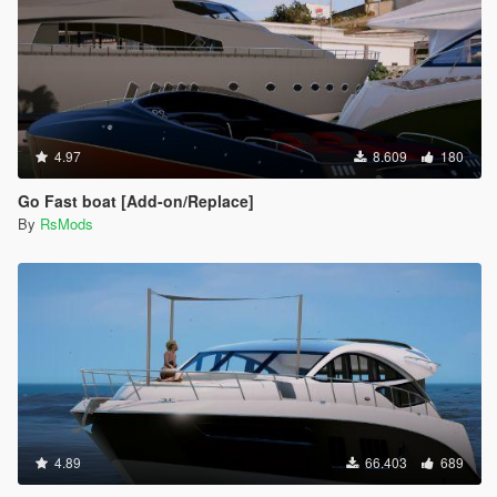
4.97
8.609
180
Go Fast boat [Add-on/Replace]
By
RsMods
4.89
66.403
689