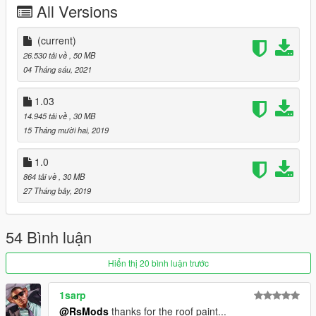
All Versions
Paints
(current)
-1-body
26.530 tải về
, 50 MB
-2-interior
04 Tháng sáu, 2021
-4-calipers, roof
-6-stitch
1.03
14.945 tải về
, 30 MB
Works properly with an updated game!
15 Tháng mười hai, 2019
Instruction in the archive.
1.0
864 tải về
, 30 MB
Enjoy :)
27 Tháng bảy, 2019
54 Bình luận
Hiển thị 20 bình luận trước
1sarp
@RsMods
thanks for the roof paint...