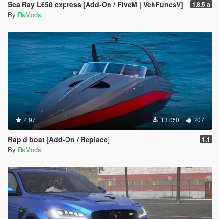
Sea Ray L650 express [Add-On / FiveM | VehFuncsV]
1.8.5 a
By
RsMods
4.97
13.050
207
Rapid boat [Add-On / Replace]
1.1
By
RsMods