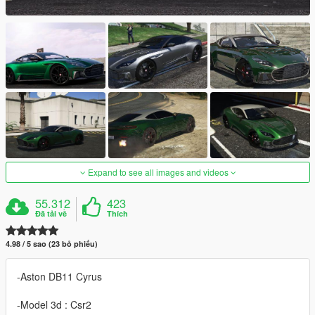
Expand to see all images and videos
55.312
423
Đã tải về
Thích
4.98 / 5 sao (23 bỏ phiếu)
-Aston DB11 Cyrus
-Model 3d : Csr2