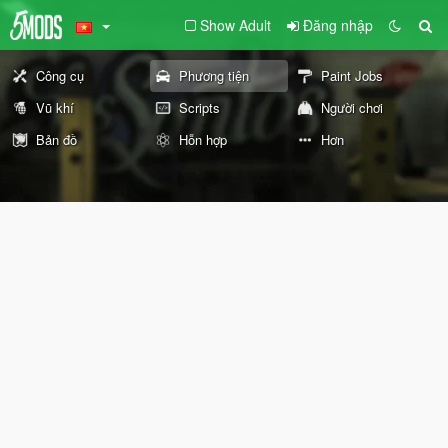
Show Adult
Đăng nhập
Công cụ
Phương tiện
Paint Jobs
Vũ khí
Scripts
Người chơi
Bản đồ
Hỗn hợp
Hơn