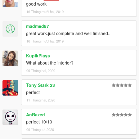
good work
16 Tháng mười hai, 2019
madmed87
great work.just complete and well finished..
16 Tháng mười hai, 2019
KupikPlays
What about the interior?
09 Tháng hai, 2020
Tony Stark 23
perfect
11 Tháng hai, 2020
AnRazed
perfect 10/10
09 Tháng tư, 2020