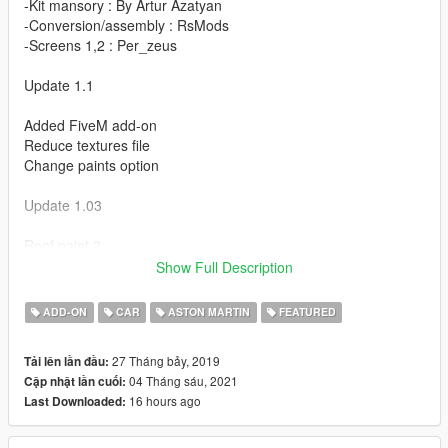
-Kit mansory : By Artur Azatyan
-Conversion/assembly : RsMods
-Screens 1,2 : Per_zeus
Update 1.1
Added FiveM add-on
Reduce textures file
Change paints option
Update 1.03
Roof paint 2
Added plate.
Show Full Description
Features
ADD-ON
CAR
ASTON MARTIN
FEATURED
-Hq interior/exterior/mirrors
27 Tháng bảy, 2019
Tải lên lần đầu:
-Working/hands on the steering wheel
04 Tháng sáu, 2021
Cập nhật lần cuối:
-Breakable/tintable glass
16 hours ago
Last Downloaded:
-Animation engine/exhaust
-Working lights/dials (race)
.....