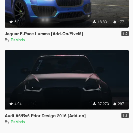
5.0
18.831
177
Jaguar F-Pace Lumma [Add-On/FiveM]
1.2
By
RsMods
4.94
37.273
297
Audi A6/Rs6 Prior Design 2016 [Add-on]
1.1
By
RsMods