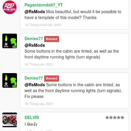
Paganizonda97_YT
@RsMods
Mos beautiful, but would it be possible to
have a template of this model? Thanks
12 Tháng mười một, 2020
Deniss77
Banned
@RsMods
Some buttons in the cabin are tinted, as well as the
front daytime running lights (turn signals)
04 Tháng sáu, 2021
Deniss77
Banned
@RsMods
Some buttons in the cabin are tinted, as
well as the front daytime running lights (turn signals).
Fix please
06 Tháng sáu, 2021
DELVIS
I like👍