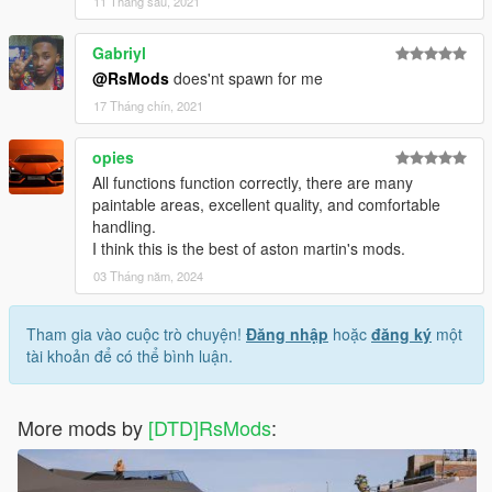
11 Tháng sáu, 2021
Gabriyl
@RsMods
does'nt spawn for me
17 Tháng chín, 2021
opies
All functions function correctly, there are many
paintable areas, excellent quality, and comfortable
handling.
I think this is the best of aston martin's mods.
03 Tháng năm, 2024
Tham gia vào cuộc trò chuyện!
Đăng nhập
hoặc
đăng ký
một
tài khoản để có thể bình luận.
More mods by
[DTD]RsMods
: