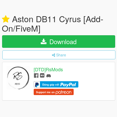
Aston DB11 Cyrus [Add-
On/FiveM]
Download
Share
[DTD]RsMods
Đóng góp với
Support me on