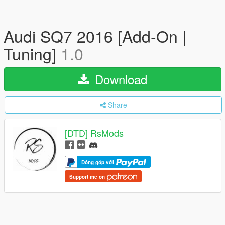
Audi SQ7 2016 [Add-On |
Tuning]
1.0
Download
Share
[DTD] RsMods
Đóng góp với
Support me on