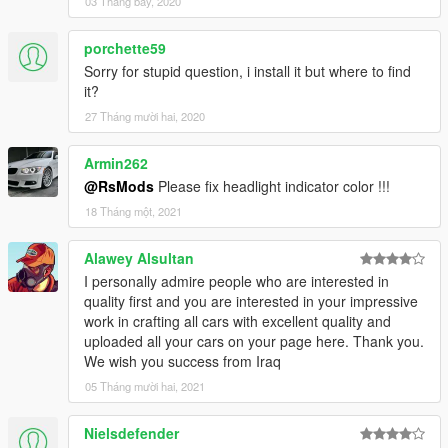
03 Tháng bảy, 2020
porchette59
Sorry for stupid question, i install it but where to find
it?
27 Tháng mười hai, 2020
Armin262
@RsMods
Please fix headlight indicator color !!!
18 Tháng một, 2021
Alawey Alsultan
I personally admire people who are interested in
quality first and you are interested in your impressive
work in crafting all cars with excellent quality and
uploaded all your cars on your page here. Thank you.
We wish you success from Iraq
05 Tháng mười hai, 2021
Nielsdefender