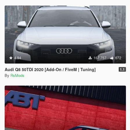
4.94
167.757
672
Audi Q8 50TDI 2020 [Add-On / FiveM | Tuning]
1.1
By
RsMods