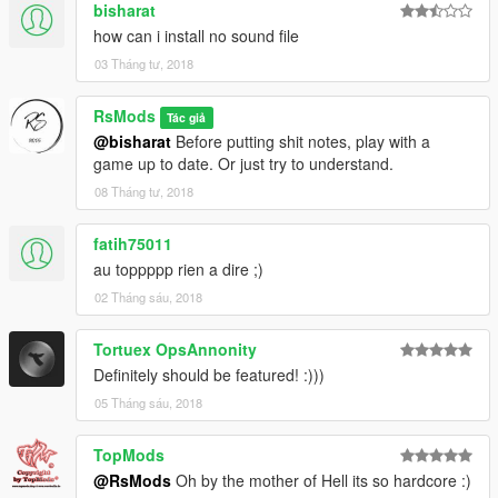
bisharat
how can i install no sound file
03 Tháng tư, 2018
RsMods
Tác giả
@bisharat
Before putting shit notes, play with a
game up to date. Or just try to understand.
08 Tháng tư, 2018
fatih75011
au toppppp rien a dire ;)
02 Tháng sáu, 2018
Tortuex OpsAnnonity
Definitely should be featured! :)))
05 Tháng sáu, 2018
TopMods
@RsMods
Oh by the mother of Hell its so hardcore :)