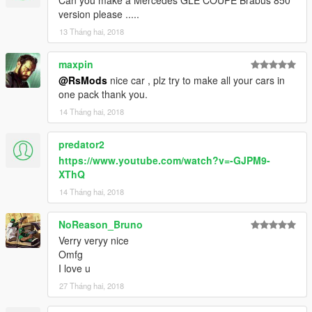
version please .....
13 Tháng hai, 2018
maxpin
@RsMods
nice car , plz try to make all your cars in
one pack thank you.
14 Tháng hai, 2018
predator2
https://www.youtube.com/watch?v=-GJPM9-
XThQ
14 Tháng hai, 2018
NoReason_Bruno
Verry veryy nice
Omfg
I love u
27 Tháng hai, 2018