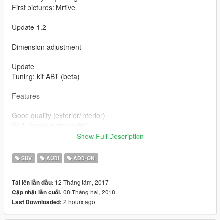
First pictures: Mrfive
Update 1.2
Dimension adjustment.
Update
Tuning: kit ABT (beta)
Features
Good quality (exterior/interior)
GTA license plate (extra)
Reflection mirrors
Show Full Description
Hands on the steering wheel
Correct player position
SUV
AUDI
ADD-ON
Breakable glass
Tintable glass
12 Tháng tám, 2017
Tải lên lần đầu:
Working light
08 Tháng hai, 2018
Cập nhật lần cuối:
Tintable glass
2 hours ago
Last Downloaded:
Bug: