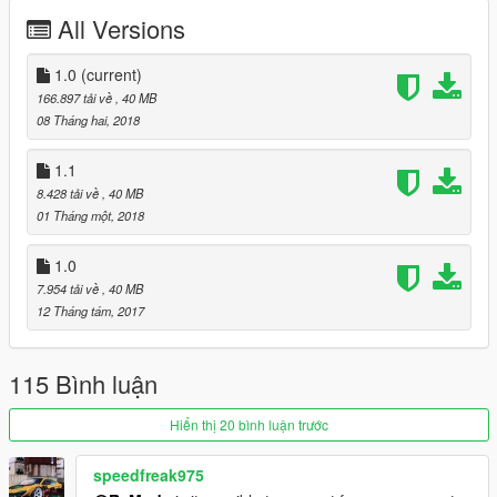
No engine
All Versions
The trunk and the hood do not open
...
1.0
(current)
Installation guide in the archive.
166.897 tải về
, 40 MB
08 Tháng hai, 2018
enjoy :)
1.1
8.428 tải về
, 40 MB
01 Tháng một, 2018
1.0
7.954 tải về
, 40 MB
12 Tháng tám, 2017
115 Bình luận
Hiển thị 20 bình luận trước
speedfreak975