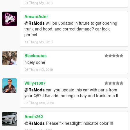
01 Tháng bảy, 2018
ArmaniAdnr
@RsMods
will be updated in future to get opening
trunk and hood, and correct damage? car look
perfect
11 Tháng bảy, 2018
Blackoutas
nicely done
26 Tháng một, 2019
Willy41007
@RsMods
can you update this car with parts from
your Q8? Like add the engine bay and trunk from it
07 Tháng năm, 2020
Armin262
@RsMods
Please fix headlight indicator color !!!