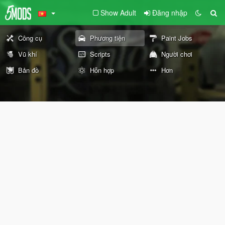
Show Adult
Đăng nhập
Công cụ
Phương tiện
Paint Jobs
Vũ khí
Scripts
Người chơi
Bản đồ
Hỗn hợp
Hơn