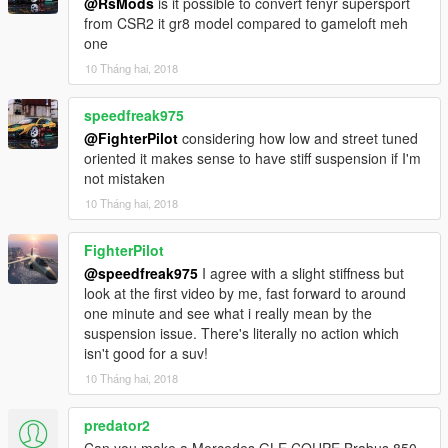
@RsMods
is it possible to convert fenyr supersport
from CSR2 it gr8 model compared to gameloft meh
one
10 Tháng hai, 2018
speedfreak975
@FighterPilot
considering how low and street tuned
oriented it makes sense to have stiff suspension if I'm
not mistaken
10 Tháng hai, 2018
FighterPilot
@speedfreak975
I agree with a slight stiffness but
look at the first video by me, fast forward to around
one minute and see what i really mean by the
suspension issue. There's literally no action which
isn't good for a suv!
10 Tháng hai, 2018
predator2
Can you make a Mercedes GLE COUPE Brabus 850