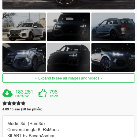
Expand to see all images and videos
183.281
796
Đã tải về
Thích
4.89 / 5 sao (50 bỏ phiếu)
Model 3d: (Hum3d)
Conversion gta 5: RsMods
Kit ABT by BayanAsghar