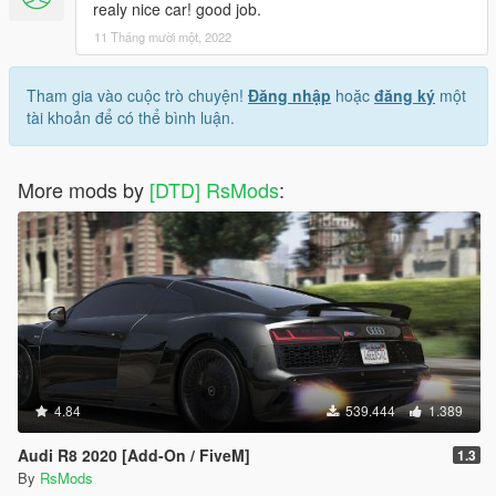
realy nice car! good job.
11 Tháng mười một, 2022
Tham gia vào cuộc trò chuyện!
Đăng nhập
hoặc
đăng ký
một
tài khoản để có thể bình luận.
More mods by
[DTD] RsMods
:
4.84
539.444
1.389
Audi R8 2020 [Add-On / FiveM]
1.3
By
RsMods