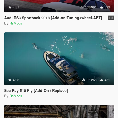
4.81
130.991
599
Audi RS3 Sportback 2018 [Add-on/Tuning+wheel-ABT]
1.2
By
RsMods
4.93
36.268
451
Sea Ray 510 Fly [Add-On / Replace]
By
RsMods